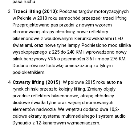
pasa ruchu.
Trzeci lifting (2010):
Podczas targów motoryzacyjnych
w Pekinie w 2010 roku samochód przeszedł trzeci lifting.
Przeprojektowano pas przedni z nowym wzorem
chromowanej atrapy chłodnicy, nowe reflektory
biksenonowe z wbudowanymi kierunkowskazami i LED
światłami, oraz nowe tylne lampy. Podniesiono moc silnika
wysokoprężnego z 225 do 240 KM i wprowadzono nowy
silnik benzynowy VR6 o pojemności 3.6 l i mocy 276 KM.
Dodano również lodówkę umieszczoną za tylnym
podłokietnikiem.
Czwarty lifting (2015):
W połowie 2015 roku auto na
rynek chiński przeszło kolejny lifting. Zmiany objęły
przednie reflektory biksenonowe, atrapę chłodnicy,
diodowe światła tylne oraz więcej chromowanych
elementów nadwozia. We wnętrzu dodano dwa 10,2-
calowe ekrany systemu multimedialnego i system audio
Dynaudio z 12-kanałowym wzmacniaczem.