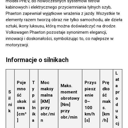
modeli PHEV, do nowoczesnych systemów filtrów
kabinowych i elektrycznego przyciemniania tylnych szyb,
Phaeton zapewniał wyjątkowe wrażenia z jazdy. Wszystkie te
elementy razem tworzą obraz nie tylko samochodu, ale dzieła
sztuki, ikony luksusu, którą można doświadczyć na drodze.
Volkswagen Phaeton pozostaje synonimem elegancji,
innowacji i doskonałości, symbolizując to, co najlepsze w
motoryzacji.
Informacje o silnikach
L
at
Poje
T
Moc
Przys
Prę
Maks.
a
mno
y
maksy
piesz
dko
S
moment
pr
ść
p
malna
enie
ść
il
obrotowy
o
skok
si
[KM]
0–
mak
ni
[Nm]
d
owa
ln
przy
100
s.
k
przy
u
[cm³
ik
obr./mi
km/h
[km
obr./min
k
]
a
n
[s]
/h]
cj