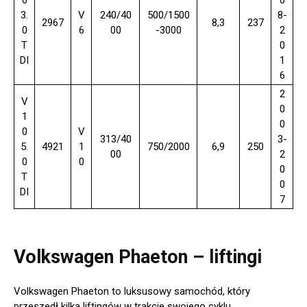
6
0
3.
V
240/40
500/1500
8-
2967
8,3
237
0
6
00
-3000
2
T
0
DI
1
6
2
V
0
1
0
0
V
313/40
3-
5.
4921
1
750/2000
6,9
250
00
2
0
0
0
T
0
DI
7
Volkswagen Phaeton – liftingi
Volkswagen Phaeton to luksusowy samochód, który
przeszedł kilka liftingów w trakcie swojego cyklu