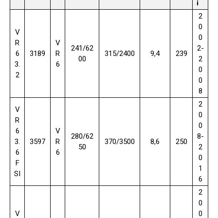
i
2
0
V
0
R
V
241/62
2-
6
3189
R
315/2400
9,4
239
00
2
3.
6
0
2
0
8
2
V
0
R
0
6
V
280/62
8-
3.
3597
R
370/3500
8,6
250
50
2
6
6
0
F
1
SI
6
2
0
V
0