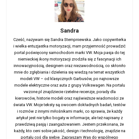
Sandra
Cześć, nazywam się Sandra Stempniewska. Jako copywriterka
i wielka entuzjastka motoryzacji, mam przyjemność prowadzić
portal poświęcony samochodom marki VW. Moja pasja do tej
niemieckiej ikony motoryzacji zrodziła się z fascynacji ich
innowacyjnością, designem oraz niezawodnością, co skłoniło
mnie do zgłębiania i dzielenia się wiedzą na temat wszystkich
modeli VW – od klasycznych Garbusów, po najnowsze
modele elektryczne oraz auta z grupy Volkswagen. Na portalu
vwzone.pl znajdziecie rzetelne recenzje, porady dla
kierowców, historie modeli oraz najświeższe wiadomości ze
świata VW. Moje teksty są owocem dokładnych badań, testów
i rozmów z innymi miłośnikami marki, co sprawia, że każdy
artykuł jest nie tylko bogaty w informacje, ale też napisany z
prawdziwą pasją i zaangażowaniem. Jestem przekonana, że
każdy, kto ceni sobie jakość, design i technologię, znajdzie na
portalu coś dla siebie. Zapraszam Was do wspólnego