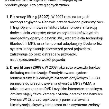
produkcyjnego. Oto przegląd tych zmian:
Pierwszy lifting (2007):
W 2007 roku na targach
motoryzacyjnych w Genewie przedstawiono pierwszy face
lifting. Objął on nowe reflektory biksenonowe z funkcją
doświetlania zakrętów, nowe wzory zderzaków, system
nawigacyjny oparty o czytnik DVD, wsparcie dla technologii
Bluetooth i MP3, oraz tempomat adaptacyjny. Dodano też
system, który skanuje przestrzeń przed pojazdem i
zatrzymuje go oraz ostrzega w przypadku
niebezpieczeństwa wokół pojazdu.
Drugi lifting (2008):
W 2008 roku auto przeszło bardzo
delikatną modernizację. Zmodyfikowano system
multimedialny z 8-calowym ekranem dotykowym i 30 GB
pamięcią do przechowywania utworów MP3 i WMA, a
także odtwarzaczem DVD i szybkim internetem mobilnym.
Zmiany objęły także kamerę cofania, ceramiczne hamulce
(wersja W12), przeprojektowany panel sterowania
klimatyzacją, aktywny tempomat oraz asystenta zmiany