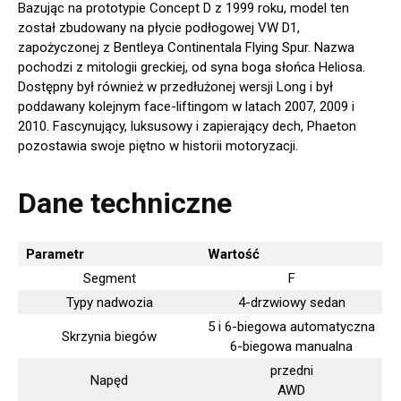
Bazując na prototypie Concept D z 1999 roku, model ten
został zbudowany na płycie podłogowej VW D1,
zapożyczonej z Bentleya Continentala Flying Spur. Nazwa
pochodzi z mitologii greckiej, od syna boga słońca Heliosa.
Dostępny był również w przedłużonej wersji Long i był
poddawany kolejnym face-liftingom w latach 2007, 2009 i
2010. Fascynujący, luksusowy i zapierający dech, Phaeton
pozostawia swoje piętno w historii motoryzacji.
Dane techniczne
Parametr
Wartość
Segment
F
Typy nadwozia
4-drzwiowy sedan
5 i 6-biegowa automatyczna
Skrzynia biegów
6-biegowa manualna
przedni
Napęd
AWD