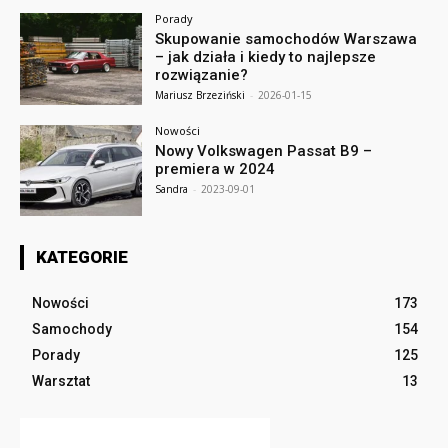
Porady
Skupowanie samochodów Warszawa
– jak działa i kiedy to najlepsze
rozwiązanie?
Mariusz Brzeziński
-
2026-01-15
Nowości
Nowy Volkswagen Passat B9 –
premiera w 2024
Sandra
-
2023-09-01
KATEGORIE
Nowości
173
Samochody
154
Porady
125
Warsztat
13