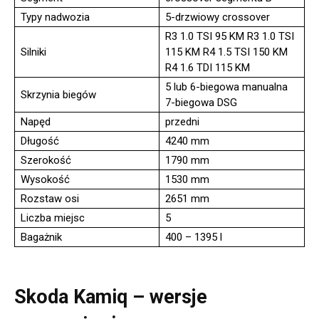
Typy nadwozia
5-drzwiowy crossover
R3 1.0 TSI 95 KM R3 1.0 TSI
Silniki
115 KM R4 1.5 TSI 150 KM
R4 1.6 TDI 115 KM
5 lub 6-biegowa manualna
Skrzynia biegów
7-biegowa DSG
Napęd
przedni
Długość
4240 mm
Szerokość
1790 mm
Wysokość
1530 mm
Rozstaw osi
2651 mm
Liczba miejsc
5
Bagażnik
400 – 1395 l
Skoda Kamiq – wersje