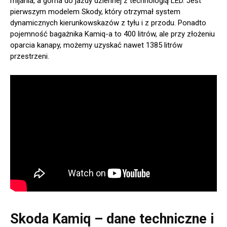
mijania, a górna do jazdy dziennej z technologią LED. Jest
pierwszym modelem Skody, który otrzymał system
dynamicznych kierunkowskazów z tyłu i z przodu. Ponadto
pojemność bagażnika Kamiq-a to 400 litrów, ale przy złożeniu
oparcia kanapy, możemy uzyskać nawet 1385 litrów
przestrzeni.
Skoda Kamiq – dane techniczne i