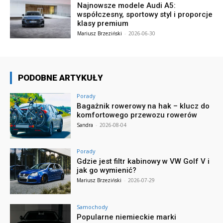
Najnowsze modele Audi A5:
współczesny, sportowy styl i proporcje
klasy premium
Mariusz Brzeziński
-
2026-06-30
PODOBNE ARTYKUŁY
Porady
Bagażnik rowerowy na hak – klucz do
komfortowego przewozu rowerów
Sandra
-
2026-08-04
Porady
Gdzie jest filtr kabinowy w VW Golf V i
jak go wymienić?
Mariusz Brzeziński
-
2026-07-29
Samochody
Popularne niemieckie marki