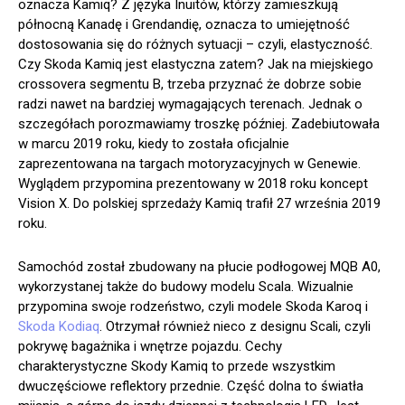
oznacza Kamiq? Z języka Inuitów, którzy zamieszkują
północną Kanadę i Grendandię, oznacza to umiejętność
dostosowania się do różnych sytuacji – czyli, elastyczność.
Czy Skoda Kamiq jest elastyczna zatem? Jak na miejskiego
crossovera segmentu B, trzeba przyznać że dobrze sobie
radzi nawet na bardziej wymagających terenach. Jednak o
szczegółach porozmawiamy troszkę później. Zadebiutowała
w marcu 2019 roku, kiedy to została oficjalnie
zaprezentowana na targach motoryzacyjnych w Genewie.
Wyglądem przypomina prezentowany w 2018 roku koncept
Vision X. Do polskiej sprzedaży Kamiq trafił 27 września 2019
roku.
Samochód został zbudowany na płucie podłogowej MQB A0,
wykorzystanej także do budowy modelu Scala. Wizualnie
przypomina swoje rodzeństwo, czyli modele Skoda Karoq i
Skoda Kodiaq
. Otrzymał również nieco z designu Scali, czyli
pokrywę bagażnika i wnętrze pojazdu. Cechy
charakterystyczne Skody Kamiq to przede wszystkim
dwuczęściowe reflektory przednie. Część dolna to światła