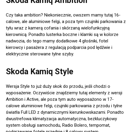
Skoda Kamiq Ambition
Czy taka ambition? Niekoniecznie, owszem mamy tutaj 16-
calowe, ale aluminiowe felgi, a poza tym czujniki parkowania z
tyłu wraz z kamerą cofania i skórzaną wielofunkcyjną
kierownicą. Ponadto lusterka boczne i klamki są w kolorze
nadwozia, do tego mamy dodatkowe 4 głośniki, fotel
kierowcy i pasażera z regulacją podparcia pod lędźwie i
elektrycznie sterowane tylne szyby.
Skoda Kamiq Style
Wersja Style to już duży skok do przodu, jeśli chodzi o
wyposażenie. Oczywiście znajdziemy tutaj elementy z wersji
Ambition i Active, ale poza tym auto wyposażono w 17-
calowe aluminiowe felgi, czujniki parkowania z przodu i tylne
światła Full LED z dynamicznymi kierunkowskazami. Ponadto
dwustrefowa klimatyzacja automatyczna, bezkluczykowy
system obsługi samochodu, Radio Bolero, tempomat,
podgrzewane fotele przednie i 8 calowy system