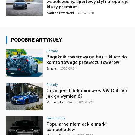
współczesny, sportowy styl i proporcje
klasy premium
Mariusz Brzeziński
-
2026-06-30
PODOBNE ARTYKUŁY
Porady
Bagażnik rowerowy na hak – klucz do
komfortowego przewozu rowerów
Sandra
-
2026-08-04
Porady
Gdzie jest filtr kabinowy w VW Golf V i
jak go wymienić?
Mariusz Brzeziński
-
2026-07-29
Samochody
Popularne niemieckie marki
samochodów