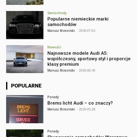
Samochody
Popularne niemieckie marki
samochodów
Mariusz Brzeziński
-
2026-07-02
Nowości
Najnowsze modele Audi A5:
współczesny, sportowy styl i proporcje
klasy premium
Mariusz Brzeziński
-
2026-06-30
POPULARNE
Porady
Brems licht Audi – co znaczy?
Mariusz Brzeziński
-
2026-05-28
Porady