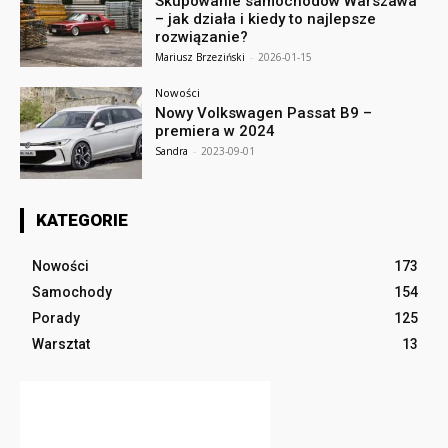
Skupowanie samochodów Warszawa
– jak działa i kiedy to najlepsze
rozwiązanie?
Mariusz Brzeziński
-
2026-01-15
Nowości
Nowy Volkswagen Passat B9 –
premiera w 2024
Sandra
-
2023-09-01
KATEGORIE
Nowości
173
Samochody
154
Porady
125
Warsztat
13