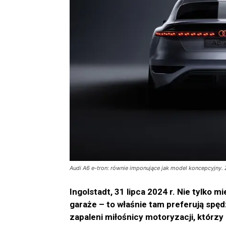
Audi A6 e-tron: równie imponujące jak model koncepcyjny. 
Ingolstadt, 31 lipca 2024 r. Nie tylko m
garaże – to właśnie tam preferują spę
zapaleni miłośnicy motoryzacji, którzy 