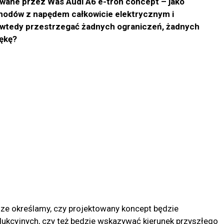
wane przez Was Audi A6 e-tron concept – jako
hodów z napędem całkowicie elektrycznym i
 wtedy przestrzegać żadnych ograniczeń, żadnych
rękę?
e określamy, czy projektowany koncept będzie
kcyjnych, czy też będzie wskazywać kierunek przyszłego