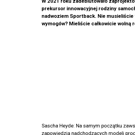
W 2021 roku zadebiutowało zaprojekto
prekursor innowacyjnej rodziny samoc
nadwoziem Sportback. Nie musieliście
wymogów? Mieliście całkowicie wolną 
Sascha Heyde: Na samym początku zawsz
zapowiedzią nadchodzących modeli produ