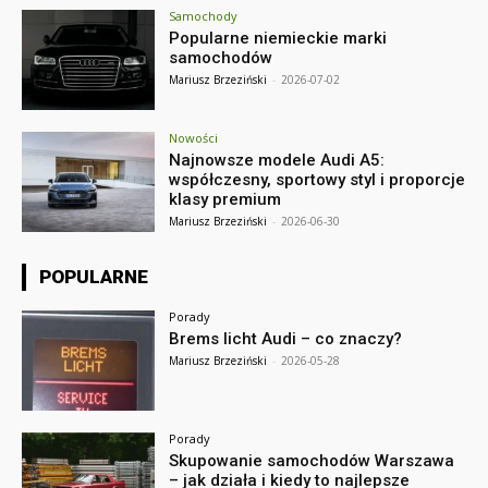
Samochody
Popularne niemieckie marki
samochodów
Mariusz Brzeziński
-
2026-07-02
Nowości
Najnowsze modele Audi A5:
współczesny, sportowy styl i proporcje
klasy premium
Mariusz Brzeziński
-
2026-06-30
POPULARNE
Porady
Brems licht Audi – co znaczy?
Mariusz Brzeziński
-
2026-05-28
Porady
Skupowanie samochodów Warszawa
– jak działa i kiedy to najlepsze