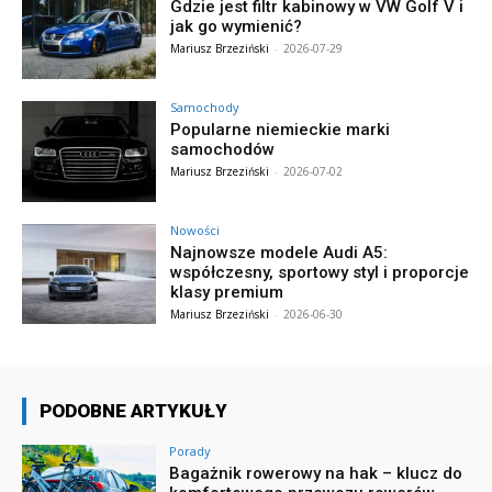
Gdzie jest filtr kabinowy w VW Golf V i
jak go wymienić?
Mariusz Brzeziński
-
2026-07-29
Samochody
Popularne niemieckie marki
samochodów
Mariusz Brzeziński
-
2026-07-02
Nowości
Najnowsze modele Audi A5:
współczesny, sportowy styl i proporcje
klasy premium
Mariusz Brzeziński
-
2026-06-30
PODOBNE ARTYKUŁY
Porady
Bagażnik rowerowy na hak – klucz do