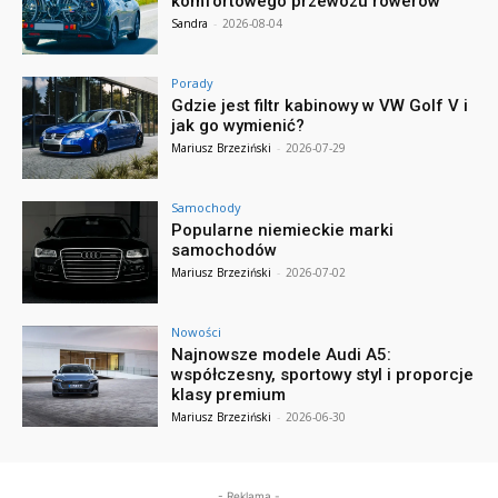
komfortowego przewozu rowerów
Sandra
-
2026-08-04
Porady
Gdzie jest filtr kabinowy w VW Golf V i
jak go wymienić?
Mariusz Brzeziński
-
2026-07-29
Samochody
Popularne niemieckie marki
samochodów
Mariusz Brzeziński
-
2026-07-02
Nowości
Najnowsze modele Audi A5:
współczesny, sportowy styl i proporcje
klasy premium
Mariusz Brzeziński
-
2026-06-30
- Reklama -