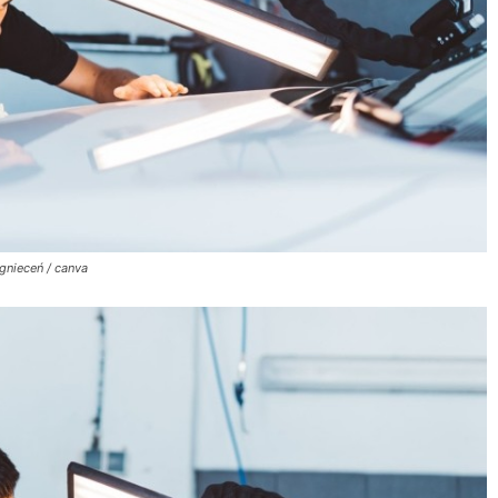
gnieceń / canva