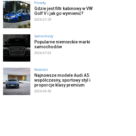
Porady
Gdzie jest filtr kabinowy w VW
Golf V i jak go wymienić?
2026-07-29
Samochody
Popularne niemieckie marki
samochodów
2026-07-02
Nowości
Najnowsze modele Audi A5:
współczesny, sportowy styl i
proporcje klasy premium
2026-06-30