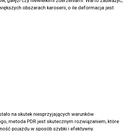
, gałęzi czy niewielkimi zderzeniami. Warto zauważyć,
ększych obszarach karoserii, o ile deformacja jest
stało na skutek niesprzyjających warunków
go, metoda PDR jest skutecznym rozwiązaniem, które
lność pojazdu w sposób szybki i efektywny.