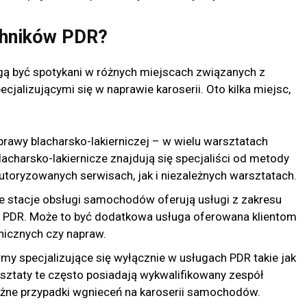
chników PDR?
gą być spotykani w różnych miejscach związanych z
jalizującymi się w naprawie karoserii. Oto kilka miejsc,
awy blacharsko-lakierniczej – w wielu warsztatach
charsko-lakiernicze znajdują się specjaliści od metody
oryzowanych serwisach, jak i niezależnych warsztatach.
e stacje obsługi samochodów oferują usługi z zakresu
PDR. Może to być dodatkowa usługa oferowana klientom
icznych czy napraw.
irmy specjalizujące się wyłącznie w usługach PDR takie jak
sztaty te często posiadają wykwalifikowany zespół
óżne przypadki wgnieceń na karoserii samochodów.