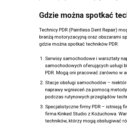
Gdzie można spotkać te
Technicy PDR (Paintless Dent Repair) mo
branżą motoryzacyjną oraz obszarami spec
gdzie można spotkać techników PDR:
Serwisy samochodowe i warsztaty napr
samochodowych oferujących usługi bla
PDR. Mogą oni pracować zarówno w aut
Stacje obsługi samochodów – niektór
naprawy wgnieceń za pomocą metody 
podczas rutynowych przeglądów techn
Specjalistyczne firmy PDR – istnieją f
firma Kinked Studio z Kożuchowa. War
techników, którzy mogą obsługiwać r