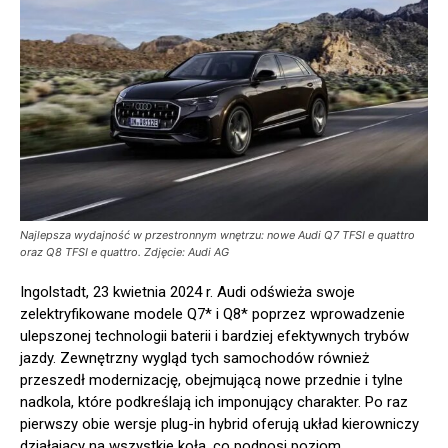
Najlepsza wydajność w przestronnym wnętrzu: nowe Audi Q7 TFSI e quattro
oraz Q8 TFSI e quattro. Zdjęcie: Audi AG
Ingolstadt, 23 kwietnia 2024 r. Audi odświeża swoje
zelektryfikowane modele Q7* i Q8* poprzez wprowadzenie
ulepszonej technologii baterii i bardziej efektywnych trybów
jazdy. Zewnętrzny wygląd tych samochodów również
przeszedł modernizację, obejmującą nowe przednie i tylne
nadkola, które podkreślają ich imponujący charakter. Po raz
pierwszy obie wersje plug-in hybrid oferują układ kierowniczy
działający na wszystkie koła, co podnosi poziom