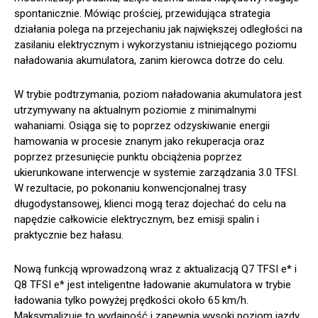
spontanicznie. Mówiąc prościej, przewidująca strategia
działania polega na przejechaniu jak największej odległości na
zasilaniu elektrycznym i wykorzystaniu istniejącego poziomu
naładowania akumulatora, zanim kierowca dotrze do celu.
W trybie podtrzymania, poziom naładowania akumulatora jest
utrzymywany na aktualnym poziomie z minimalnymi
wahaniami. Osiąga się to poprzez odzyskiwanie energii
hamowania w procesie znanym jako rekuperacja oraz
poprzez przesunięcie punktu obciążenia poprzez
ukierunkowane interwencje w systemie zarządzania 3.0 TFSI.
W rezultacie, po pokonaniu konwencjonalnej trasy
długodystansowej, klienci mogą teraz dojechać do celu na
napędzie całkowicie elektrycznym, bez emisji spalin i
praktycznie bez hałasu.
Nową funkcją wprowadzoną wraz z aktualizacją Q7 TFSI e* i
Q8 TFSI e* jest inteligentne ładowanie akumulatora w trybie
ładowania tylko powyżej prędkości około 65 km/h.
Maksymalizuje to wydajność i zapewnia wysoki poziom jazdy