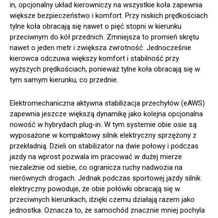
in, opcjonalny układ kierowniczy na wszystkie koła zapewnia
większe bezpieczeństwo i komfort. Przy niskich prędkościach
tylne koła obracają się nawet o pięć stopni w kierunku
przeciwnym do kół przednich. Zmniejsza to promień skrętu
nawet o jeden metr i zwiększa zwrotność. Jednocześnie
kierowca odczuwa większy komfort i stabilność przy
wyższych prędkościach, ponieważ tylne koła obracają się w
tym samym kierunku, co przednie.
Elektromechaniczna aktywna stabilizacja przechyłów (eAWS)
zapewnia jeszcze większą dynamikę jako kolejna opcjonalna
nowość w hybrydach plug-in. W tym systemie obie osie są
wyposażone w kompaktowy silnik elektryczny sprzężony z
przekładnią. Dzieli on stabilizator na dwie połowy i podczas
jazdy na wprost pozwala im pracować w dużej mierze
niezależnie od siebie, co ogranicza ruchy nadwozia na
nierównych drogach. Jednak podczas sportowej jazdy silnik
elektryczny powoduje, że obie połówki obracają się w
przeciwnych kierunkach, dzięki czemu działają razem jako
jednostka. Oznacza to, że samochód znacznie mniej pochyla