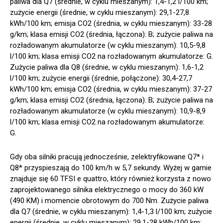
paliwa dla Q7 (średnie, w cyklu mieszanym): 1,4-1,2 l/100 km;
zużycie energii (średnie, w cyklu mieszanym): 29,1-27,8
kWh/100 km; emisja CO2 (średnia, w cyklu mieszanym): 33-28
g/km; klasa emisji CO2 (średnia, łączona): B; zużycie paliwa na
rozładowanym akumulatorze (w cyklu mieszanym): 10,5-9,8
l/100 km; klasa emisji CO2 na rozładowanym akumulatorze: G.
Zużycie paliwa dla Q8 (średnie, w cyklu mieszanym): 1,6-1,2
l/100 km; zużycie energii (średnie, połączone): 30,4-27,7
kWh/100 km; emisja CO2 (średnia, w cyklu mieszanym): 37-27
g/km; klasa emisji CO2 (średnia, łączona): B; zużycie paliwa na
rozładowanym akumulatorze (w cyklu mieszanym): 10,9-8,9
l/100 km; klasa emisji CO2 na rozładowanym akumulatorze:
G.
Gdy oba silniki pracują jednocześnie, zelektryfikowane Q7* i
Q8* przyspieszają do 100 km/h w 5,7 sekundy. Wyżej w gamie
znajduje się 60 TFSI e quattro, który również korzysta z nowo
zaprojektowanego silnika elektrycznego o mocy do 360 kW
(490 KM) i momencie obrotowym do 700 Nm. Zużycie paliwa
dla Q7 (średnie, w cyklu mieszanym): 1,4-1,3 l/100 km; zużycie
energii (średnie, w cyklu mieszanym): 29,1-28 kWh/100 km;