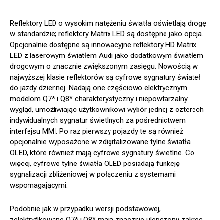
Reflektory LED o wysokim natężeniu światła oświetlają drogę
w standardzie; reflektory Matrix LED są dostępne jako opcja.
Opcjonalnie dostępne są innowacyjne reflektory HD Matrix
LED z laserowym światłem Audi jako dodatkowym światłem
drogowym o znacznie zwiększonym zasięgu. Nowością w
najwyższej klasie reflektorów są cyfrowe sygnatury świateł
do jazdy dziennej. Nadają one częściowo elektrycznym
modelom Q7* i Q8* charakterystyczny i niepowtarzalny
wygląd, umożliwiając użytkownikowi wybór jednej z czterech
indywidualnych sygnatur świetlnych za pośrednictwem
interfejsu MMI. Po raz pierwszy pojazdy te są również
opcjonalnie wyposażone w zdigitalizowane tylne światła
OLED, które również mają cyfrowe sygnatury świetlne. Co
więcej, cyfrowe tylne światła OLED posiadają funkcję
sygnalizacji zbliżeniowej w połączeniu z systemami
wspomagającymi.
Podobnie jak w przypadku wersji podstawowej,
zelektryfikowane Q7* i Q8* mają znacznie ulepszony zakres