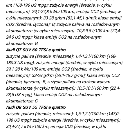
km (168-196 US mpg); zużycie energii (średnie, w cyklu
mieszanym): 29,1-27,8 kWh/100 km; emisja CO2 (średnia, w
cyklu mieszanym): 33-28 g/km (53,1-45,1 g/mi); klasa emisji
CO2 (średnia, łączona): B; zużycie paliwa na rozładowanym
akumulatorze (w cyklu mieszanym): 10,5-9,8 l/100 km (22,4-
24,0 US mpg); klasa emisji CO2 na rozładowanym
akumulatorze: G
Audi Q7 SUV 60 TFSI e quattro
zużycie paliwa (średnie, mieszane): 1,4-1,3 l/100 km (168-
180,3 US mpg); zużycie energii (średnie, w cyklu mieszanym):
29,1-28 kWh/100 km; emisja CO2 (średnia, w cyklu
mieszanym): 33-29 g/km (53,1-46,7 g/mi); klasa emisji CO2
(średnia, łączona): B; zużycie paliwa na rozładowanym
akumulatorze (w cyklu mieszanym): 10,5-10 l/100 km (22,4-
23,5 US mpg); klasa emisji CO2 na rozładowanym
akumulatorze: G
Audi Q8 SUV 55 TFSI e quattro
zużycie paliwa (średnie, mieszane): 1,6-1,2 l/100 km (147,0-
196 US mpg); zużycie energii (średnie, w cyklu mieszanym):
30,4-27,7 kWh/100 km; emisja CO2 (średnia, w cyklu