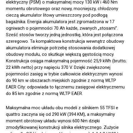
elektryczny (PSM) o maksymalnej mocy 130 kW i 460 Nm
momentu obrotowego oraz nowy, mocniejszy, chłodzony
cieczą akumulator litowy umieszczony pod podłogą
bagażnika. Energia akumulatora jest zgromadzona w 17
ogniwach o pojemności 70 Ah każde, zwanych „stosami”.
Sześć stosów tworzy jedną jednostkę, która jest połączona
szeregowo. Ta kompaktowa konstrukcja wewnątrz obudowy
akumulatora eliminuje potrzebę stosowania dodatkowej
obudowy modułu, co skutkuje większą gęstością mocy.
Konstrukcja osiąga maksymalną pojemność 25,9 kWh (brutto;
22 kWh netto) przy napięciu 370 V. Dzięki zwiększonej
pojemności zasięg w trybie całkowicie elektrycznym wynosi
do 90 km w obszarach miejskich zgodnie z normą WLTP
EAER City: odpowiada to łącznemu zasięgowi elektrycznemu
do 85 km zgodnie z normą WLTP EAER.
Maksymalna moc układu obu modeli z silnikiem 55 TFSI e
quattro zaczyna się od 290 kW (394 KM), a maksymalny
moment obrotowy układu wynosi 600 Nm dzięki
zmodyfikowanej konstrukcji silnika elektrycznego. Zużycie