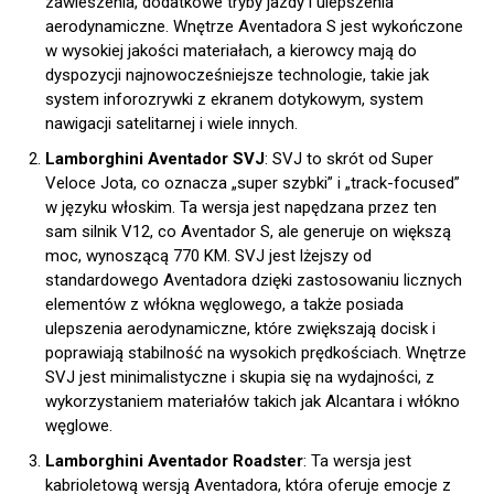
zawieszenia, dodatkowe tryby jazdy i ulepszenia
aerodynamiczne. Wnętrze Aventadora S jest wykończone
w wysokiej jakości materiałach, a kierowcy mają do
dyspozycji najnowocześniejsze technologie, takie jak
system inforozrywki z ekranem dotykowym, system
nawigacji satelitarnej i wiele innych.
Lamborghini Aventador SVJ
: SVJ to skrót od Super
Veloce Jota, co oznacza „super szybki” i „track-focused”
w języku włoskim. Ta wersja jest napędzana przez ten
sam silnik V12, co Aventador S, ale generuje on większą
moc, wynoszącą 770 KM. SVJ jest lżejszy od
standardowego Aventadora dzięki zastosowaniu licznych
elementów z włókna węglowego, a także posiada
ulepszenia aerodynamiczne, które zwiększają docisk i
poprawiają stabilność na wysokich prędkościach. Wnętrze
SVJ jest minimalistyczne i skupia się na wydajności, z
wykorzystaniem materiałów takich jak Alcantara i włókno
węglowe.
Lamborghini Aventador Roadster
: Ta wersja jest
kabrioletową wersją Aventadora, która oferuje emocje z