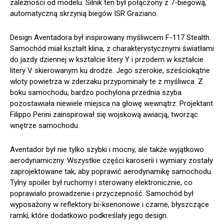
zależności od modelu. Silnik ten był połączony z 7-biegową,
automatyczną skrzynią biegów ISR Graziano.
Design Aventadora był inspirowany myśliwcem F-117 Stealth.
Samochód miał kształt klina, z charakterystycznymi światłami
do jazdy dziennej w kształcie litery Y i przodem w kształcie
litery V skierowanym ku drodze. Jego szerokie, sześciokątne
wloty powietrza w zderzaku przypominały te z myśliwca. Z
boku samochodu, bardzo pochylona przednia szyba
pozostawiała niewiele miejsca na głowę wewnątrz. Projektant
Filippo Perini zainspirował się wojskową awiacją, tworząc
wnętrze samochodu.
Aventador był nie tylko szybki i mocny, ale także wyjątkowo
aerodynamiczny. Wszystkie części karoserii i wymiary zostały
zaprojektowane tak, aby poprawić aerodynamikę samochodu.
Tylny spoiler był ruchomy i sterowany elektronicznie, co
poprawiało prowadzenie i przyczepność. Samochód był
wyposażony w reflektory bi-ksenonowe i czarne, błyszczące
ramki, które dodatkowo podkreślały jego design.