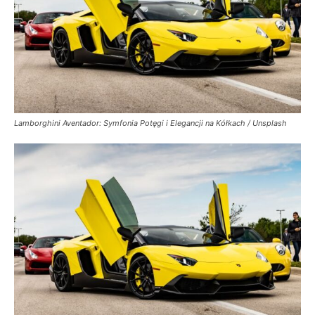
Lamborghini Aventador: Symfonia Potęgi i Elegancji na Kółkach / Unsplash