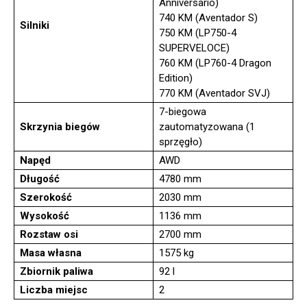
Anniversario)
740 KM (Aventador S)
Silniki
750 KM (LP750-4
SUPERVELOCE)
760 KM (LP760-4 Dragon
Edition)
770 KM (Aventador SVJ)
7-biegowa
Skrzynia biegów
zautomatyzowana (1
sprzęgło)
Napęd
AWD
Długość
4780 mm
Szerokość
2030 mm
Wysokość
1136 mm
Rozstaw osi
2700 mm
Masa własna
1575 kg
Zbiornik paliwa
92 l
Liczba miejsc
2