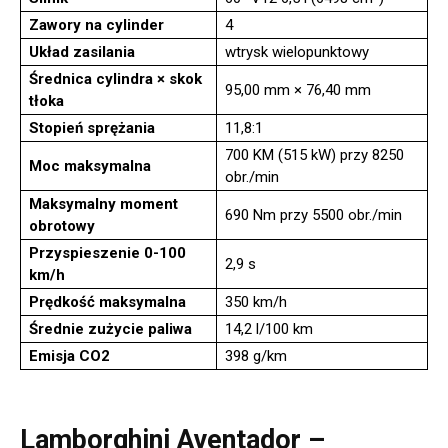
Zawory na cylinder
4
Układ zasilania
wtrysk wielopunktowy
Średnica cylindra × skok
95,00 mm × 76,40 mm
tłoka
Stopień sprężania
11,8:1
700 KM (515 kW) przy 8250
Moc maksymalna
obr./min
Maksymalny moment
690 Nm przy 5500 obr./min
obrotowy
Przyspieszenie 0-100
2,9 s
km/h
Prędkość maksymalna
350 km/h
Średnie zużycie paliwa
14,2 l/100 km
Emisja CO2
398 g/km
Lamborghini Aventador –