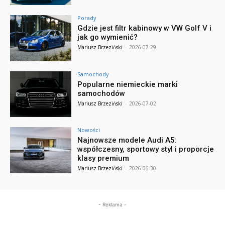
Porady
Gdzie jest filtr kabinowy w VW Golf V i
jak go wymienić?
Mariusz Brzeziński
-
2026-07-29
Samochody
Popularne niemieckie marki
samochodów
Mariusz Brzeziński
-
2026-07-02
Nowości
Najnowsze modele Audi A5:
współczesny, sportowy styl i proporcje
klasy premium
Mariusz Brzeziński
-
2026-06-30
- Reklama -