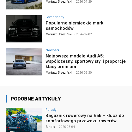
Mariusz Brzeziński
-
2026-07-29
Samochody
Popularne niemieckie marki
samochodów
Mariusz Brzeziński
-
2026-07-02
Nowości
Najnowsze modele Audi A5:
współczesny, sportowy styl i proporcje
klasy premium
Mariusz Brzeziński
-
2026-06-30
PODOBNE ARTYKUŁY
Porady
Bagażnik rowerowy na hak – klucz do
komfortowego przewozu rowerów
Sandra
-
2026-08-04