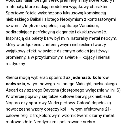
Podczas Milan Design Week premierę miały nowe kolory i
materiały, które nadają modelowi wyjątkowy charakter.
Sportowe fotele wykończono luksusową kombinacją
niebieskiego Baikal i złotego Neodymium z kontrastowymi
szwami. Wnętrze uzupełniają aplikacje Vanadium,
podkreślające perfekcyjną elegancję i ekskluzywność.
Inspiracją dla palety barw był m.in. naturalny metal neodym,
który w połączeniu z intensywnym niebieskim tworzy
wyjątkowy efekt: w świetle dziennym odcień jest żywy i
promienny, a w przytłumionym świetle – kojący i niemal
mistyczny.
Klienci mogą wybierać spośród aż
jedenastu kolorów
nadwozia
, w tym nowego zielonego Midnight, niebieskiego
Ascari czy szarego Daytona (dostępnego wyłącznie w linii S).
W ofercie pojawiły się także kultowe barwy, jak niebieski
Nogaro czy sportowy Merlin perłowy. Całość dopełniają
nowoczesne wzory obręczy kół – w tym efektowne 21-
calowe felgi z trójkolorowym wzornictwem: czarny metal,
matowe złoto Neodymium i polerowane srebro.