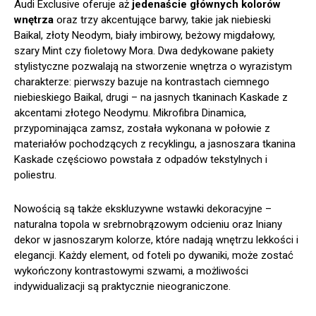
Audi Exclusive oferuje aż
jedenaście głównych kolorów
wnętrza
oraz trzy akcentujące barwy, takie jak niebieski
Baikal, złoty Neodym, biały imbirowy, beżowy migdałowy,
szary Mint czy fioletowy Mora. Dwa dedykowane pakiety
stylistyczne pozwalają na stworzenie wnętrza o wyrazistym
charakterze: pierwszy bazuje na kontrastach ciemnego
niebieskiego Baikal, drugi – na jasnych tkaninach Kaskade z
akcentami złotego Neodymu. Mikrofibra Dinamica,
przypominająca zamsz, została wykonana w połowie z
materiałów pochodzących z recyklingu, a jasnoszara tkanina
Kaskade częściowo powstała z odpadów tekstylnych i
poliestru.
Nowością są także ekskluzywne wstawki dekoracyjne –
naturalna topola w srebrnobrązowym odcieniu oraz lniany
dekor w jasnoszarym kolorze, które nadają wnętrzu lekkości i
elegancji. Każdy element, od foteli po dywaniki, może zostać
wykończony kontrastowymi szwami, a możliwości
indywidualizacji są praktycznie nieograniczone.