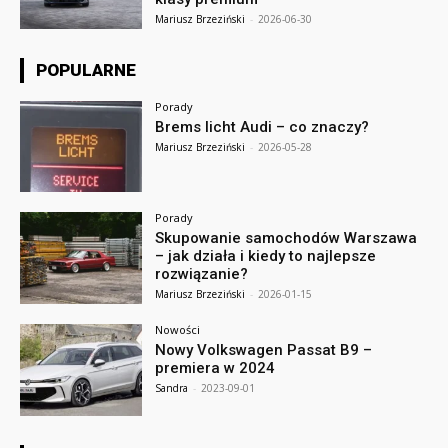
Mariusz Brzeziński
-
2026-06-30
POPULARNE
Porady
Brems licht Audi – co znaczy?
Mariusz Brzeziński
-
2026-05-28
Porady
Skupowanie samochodów Warszawa
– jak działa i kiedy to najlepsze
rozwiązanie?
Mariusz Brzeziński
-
2026-01-15
Nowości
Nowy Volkswagen Passat B9 –
premiera w 2024
Sandra
-
2023-09-01