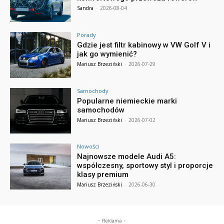
Sandra
-
2026-08-04
Porady
Gdzie jest filtr kabinowy w VW Golf V i
jak go wymienić?
Mariusz Brzeziński
-
2026-07-29
Samochody
Popularne niemieckie marki
samochodów
Mariusz Brzeziński
-
2026-07-02
Nowości
Najnowsze modele Audi A5:
współczesny, sportowy styl i proporcje
klasy premium
Mariusz Brzeziński
-
2026-06-30
- Reklama -