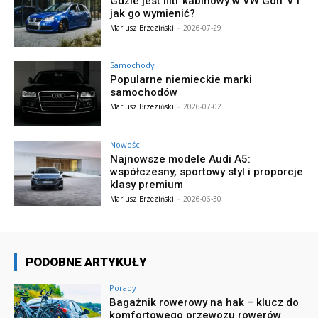
Gdzie jest filtr kabinowy w VW Golf V i
jak go wymienić?
Mariusz Brzeziński
-
2026-07-29
Samochody
Popularne niemieckie marki
samochodów
Mariusz Brzeziński
-
2026-07-02
Nowości
Najnowsze modele Audi A5:
współczesny, sportowy styl i proporcje
klasy premium
Mariusz Brzeziński
-
2026-06-30
PODOBNE ARTYKUŁY
Porady
Bagażnik rowerowy na hak – klucz do
komfortowego przewozu rowerów