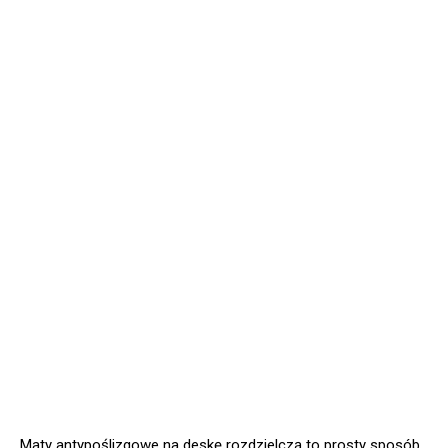
Maty antypoślizgowe na deskę rozdzielczą to prosty sposób