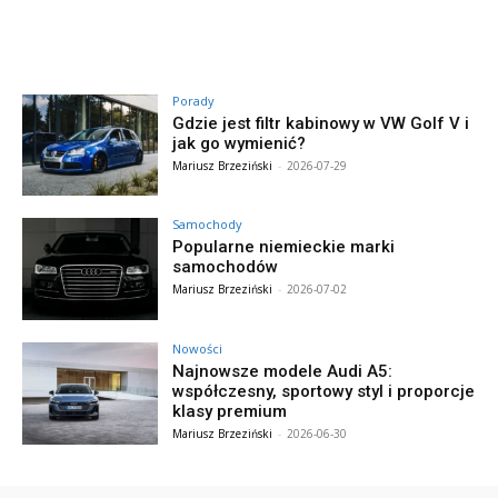
Porady
Gdzie jest filtr kabinowy w VW Golf V i
jak go wymienić?
Mariusz Brzeziński
-
2026-07-29
Samochody
Popularne niemieckie marki
samochodów
Mariusz Brzeziński
-
2026-07-02
Nowości
Najnowsze modele Audi A5:
współczesny, sportowy styl i proporcje
klasy premium
Mariusz Brzeziński
-
2026-06-30