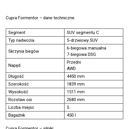
Cupra Formentor – dane techniczne:
Segment
SUV segmentu C
Typ nadwozia
5-drzwiowy SUV
6-biegowa manualna
Skrzynia biegów
7-biegowa DSG
Przedni
Napęd
AWD
Długość
4450 mm
Szerokość
1839 mm
Wysokość
1511 mm
Rozstaw osi
2680 mm
Liczba miejsc
5
Bagażnik
450 l
Cupra Formentor – silniki: