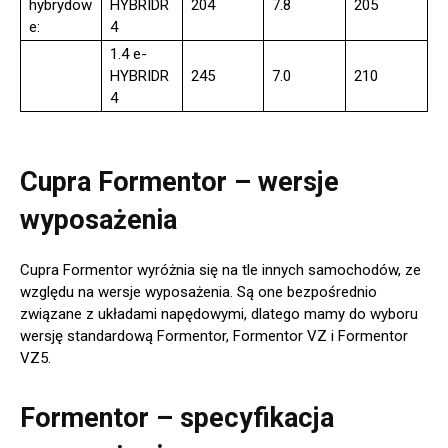
hybrydow
HYBRIDR
204
7.8
205
e:
4
1.4 e-
HYBRIDR
245
7.0
210
4
Cupra Formentor – wersje
wyposażenia
Cupra Formentor wyróżnia się na tle innych samochodów, ze
względu na wersje wyposażenia. Są one bezpośrednio
związane z układami napędowymi, dlatego mamy do wyboru
wersję standardową Formentor, Formentor VZ i Formentor
VZ5.
Formentor – specyfikacja