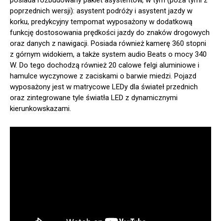
posiada rozbudowany pakiet asystentów, w tym (poza tymi z
poprzednich wersji): asystent podróży i asystent jazdy w
korku, predykcyjny tempomat wyposażony w dodatkową
funkcję dostosowania prędkości jazdy do znaków drogowych
oraz danych z nawigacji. Posiada również kamerę 360 stopni
z górnym widokiem, a także system audio Beats o mocy 340
W. Do tego dochodzą również 20 calowe felgi aluminiowe i
hamulce wyczynowe z zaciskami o barwie miedzi. Pojazd
wyposażony jest w matrycowe LEDy dla świateł przednich
oraz zintegrowane tyle światła LED z dynamicznymi
kierunkowskazami.