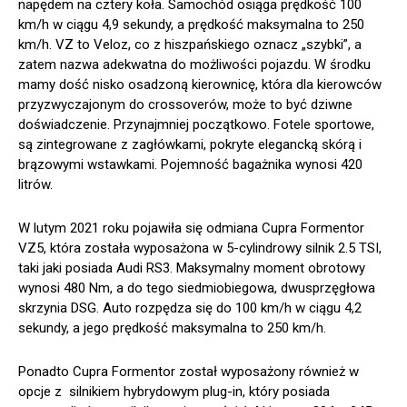
napędem na cztery koła. Samochód osiąga prędkość 100
km/h w ciągu 4,9 sekundy, a prędkość maksymalna to 250
km/h. VZ to Veloz, co z hiszpańskiego oznacz „szybki”, a
zatem nazwa adekwatna do możliwości pojazdu. W środku
mamy dość nisko osadzoną kierownicę, która dla kierowców
przyzwyczajonym do crossoverów, może to być dziwne
doświadczenie. Przynajmniej początkowo. Fotele sportowe,
są zintegrowane z zagłówkami, pokryte elegancką skórą i
brązowymi wstawkami. Pojemność bagażnika wynosi 420
litrów.
W lutym 2021 roku pojawiła się odmiana Cupra Formentor
VZ5, która została wyposażona w 5-cylindrowy silnik 2.5 TSI,
taki jaki posiada Audi RS3. Maksymalny moment obrotowy
wynosi 480 Nm, a do tego siedmiobiegowa, dwusprzęgłowa
skrzynia DSG. Auto rozpędza się do 100 km/h w ciągu 4,2
sekundy, a jego prędkość maksymalna to 250 km/h.
Ponadto Cupra Formentor został wyposażony również w
opcje z silnikiem hybrydowym plug-in, który posiada