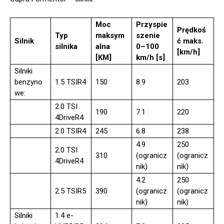
Moc
Przyspie
Prędkoś
Typ
maksym
szenie
Silnik
ć maks.
silnika
alna
0–100
[km/h]
[KM]
km/h [s]
Silniki
benzyno
1.5 TSIR4
150
8.9
203
we:
2.0 TSI
190
7.1
220
4DriveR4
2.0 TSIR4
245
6.8
238
4.9
250
2.0 TSI
310
(ogranicz
(ogranicz
4DriveR4
nik)
nik)
4.2
250
2.5 TSIR5
390
(ogranicz
(ogranicz
nik)
nik)
Silniki
1.4 e-