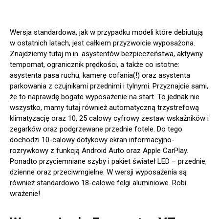
Wersja standardowa, jak w przypadku modeli które debiutują
w ostatnich latach, jest całkiem przyzwoicie wyposażona.
Znajdziemy tutaj m.in. asystentów bezpieczeństwa, aktywny
tempomat, ogranicznik prędkości, a także co istotne:
asystenta pasa ruchu, kamerę cofania(!) oraz asystenta
parkowania z czujnikami przednimi i tylnymi. Przyznajcie sami,
że to naprawdę bogate wyposażenie na start. To jednak nie
wszystko, mamy tutaj również automatyczną trzystrefową
klimatyzację oraz 10, 25 calowy cyfrowy zestaw wskaźników i
zegarków oraz podgrzewane przednie fotele. Do tego
dochodzi 10-calowy dotykowy ekran informacyjno-
rozrywkowy z funkcją Android Auto oraz Apple CarPlay.
Ponadto przyciemniane szyby i pakiet świateł LED – przednie,
dzienne oraz przeciwmgielne. W wersji wyposażenia są
również standardowo 18-calowe felgi aluminiowe. Robi
wrażenie!