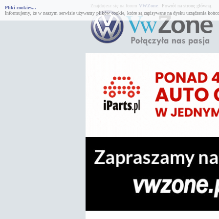
Znajdujesz się na forum
VWZone
.
Powrót na stronę główną.
Pliki cookies...
Informujemy, że w naszym serwisie używamy plików cookie, które są zapisywane na dysku urządzenia końco