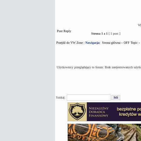
Wy
Post Reply
Strona
1
z
1
[ 1 post ]
Przejdź do VW Zone
|
Nawigacja:
Strona główna
»
OFF Topic
»
Kto jest na forum
Użytkownicy przeglądający to forum: Brak zarejestrowanych użyt
Szukaj: