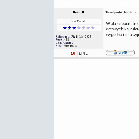
Autor
Wiadomość
Dawid11
Temat postu:
Jak obliczyć
VW Maniak
Wielu osobom trud
gotowych kalkulat
wygodne i intuicy
Rejestracja:
Pią 18 Lip, 2025
Posty:
458
Gadu-Gadu:
0
Auto:
Auto BMW