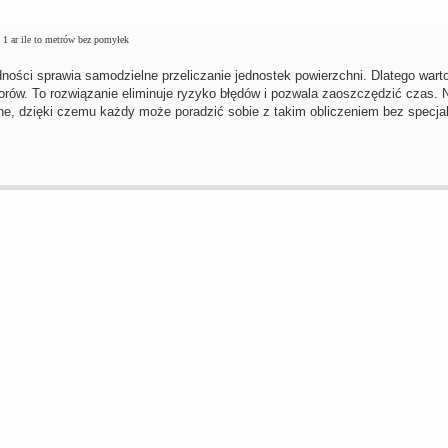
 1 ar ile to metrów bez pomyłek
ności sprawia samodzielne przeliczanie jednostek powierzchni. Dlatego wart
orów. To rozwiązanie eliminuje ryzyko błędów i pozwala zaoszczędzić czas. 
jne, dzięki czemu każdy może poradzić sobie z takim obliczeniem bez specja