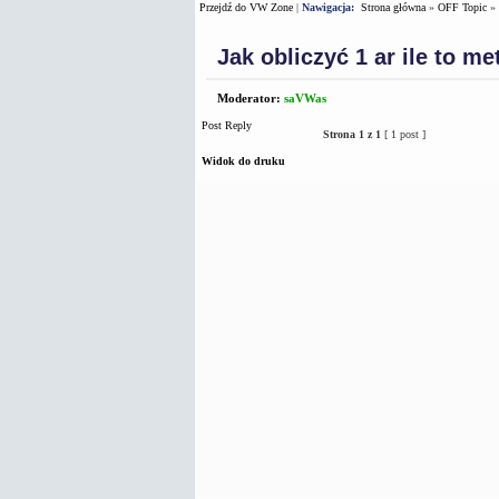
Przejdź do VW Zone
|
Nawigacja:
Strona główna
»
OFF Topic
»
Jak obliczyć 1 ar ile to m
Moderator:
saVWas
Post Reply
Strona
1
z
1
[ 1 post ]
Widok do druku