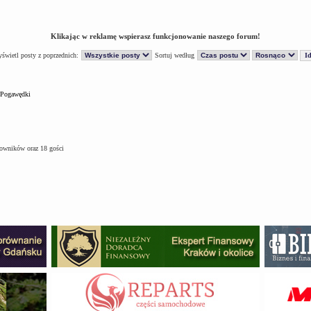
Klikając w reklamę wspierasz funkcjonowanie naszego forum!
świetl posty z poprzednich:
Sortuj według
Pogawędki
kowników oraz 18 gości