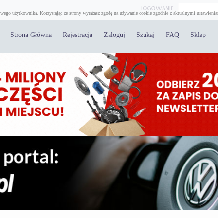
wego użytkownika. Korzystając ze strony wyrażasz zgodę na używanie cookie zgodnie z aktualnymi ustawienia
Strona Główna
Rejestracja
Zaloguj
Szukaj
FAQ
Sklep