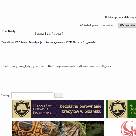
Klikając w reklamę 
Wyświetl posty z poprzednich:
Post Reply
Strona
1
z
1
[ 1 post ]
Przejdź do VW Zone
|
Nawigacja:
Strona główna
»
OFF Topic
»
Pogawędki
Kto jest na forum
Użytkownicy przeglądający to forum: Brak zarejestrowanych użytkowników oraz 10 gości
Szukaj: