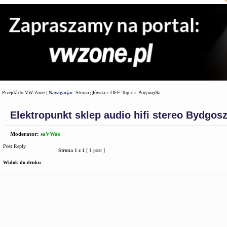
Przejdź do VW Zone
|
Nawigacja:
Strona główna
»
OFF Topic
»
Pogawędki
Elektropunkt sklep audio hifi stereo Bydgos
Moderator:
saVWas
Post Reply
Strona
1
z
1
[ 1 post ]
Widok do druku