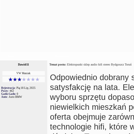
Autor
Wiadomość
Dawid11
Temat postu:
Elektropunkt sklep audio hifi stereo Bydgoszcz Toruń
VW Maniak
Odpowiednio dobrany sy
satysfakcję na lata. E
Rejestracja:
Pią 18 Lip, 2025
Posty:
462
Gadu-Gadu:
0
wyboru sprzętu dopaso
Auto:
Auto BMW
niewielkich mieszkań p
oferta obejmuje zarówn
technologie hifi, któr