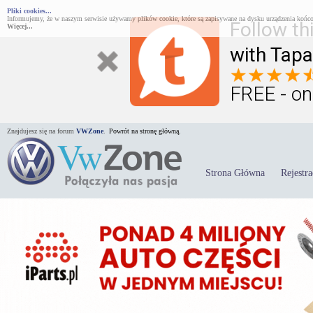
Pliki cookies...
Informujemy, że w naszym serwisie używamy plików cookie, które są zapisywane na dysku urządzenia końco
Follow th
Więcej...
with Tapa
FREE - on
Znajdujesz się na forum
VWZone
.
Powrót na stronę główną.
Strona Główna
Rejestra