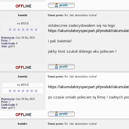
barecki
Temat postu:
Re: Jaki akumulator wybrać
vw PITUŚ
ostatecznie zadecydowałem się na tego
https://akumulatoryspecpart.pl/produkt/akumulat
Rejestracja:
Czw 19 Sie, 2021
i pali świetnie!
Posty:
7
Gadu-Gadu:
0
Auto:
golf 5
jakby ktoś szukał dobrego aku polecam !
barecki
Temat postu:
Re: Jaki akumulator wybrać
vw PITUŚ
https://akumulatoryspecpart.pl/produkt/akumulat
po czasie smiało polecam tą firmę ! żadnych p
Rejestracja:
Czw 19 Sie, 2021
Posty:
7
Gadu-Gadu:
0
Auto:
golf 5
bartekv
Temat postu:
Re: Jaki akumulator wybrać