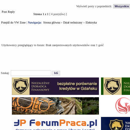
Wyświetl posty z poprzednich:
Post Reply
Strona
1
z
1
[ 4 posty(ów) ]
Przejdź do VW Zone
|
Nawigacja:
Strona główna
»
Dział techniczny
»
Elektryka
Kto jest na forum
Użytkownicy przeglądający to forum: Brak zarejestrowanych użytkowników oraz 1 gość
Szukaj: