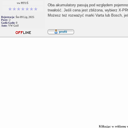
vw PITUŚ
Oba akumulatory pasują pod względem pojemnoś
trwałość. Jeśli cena jest zbliżona, wybierz X-P
Możesz też rozważyć marki Varta lub Bosch, jeśl
Rejestracja:
Śro 09 Lip, 2025
Posty:
2
Gadu-Gadu:
0
Auto:
VW Golf
Klikając w reklamę 