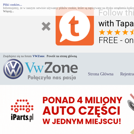
Pliki cookies...
Informujemy, że w naszym serwisie używamy plików cookie, które są zapisywane na dysku urządzenia końco
Follow th
Więcej...
with Tapa
FREE - on
Znajdujesz się na forum
VWZone
.
Powrót na stronę główną.
Strona Główna
Rejestra