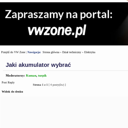
Przejdź do VW Zone
|
Nawigacja:
Strona główna
»
Dział techniczny
»
Elektryka
Jaki akumulator wybrać
Moderatorzy:
Kuman
,
turpik
Post Reply
Strona
1
z
1
[ 4 posty(ów) ]
Widok do druku