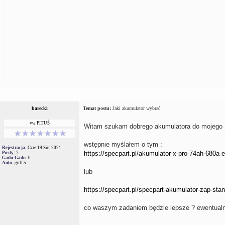
Autor
Wiadomość
barecki
Temat postu:
Jaki akumulator wybrać
vw PITUŚ
Witam szukam dobrego akumulatora do mojego 1
wstępnie myślałem o tym :
Rejestracja:
Czw 19 Sie, 2021
https://specpart.pl/akumulator-x-pro-74ah-680a-
Posty:
7
Gadu-Gadu:
0
Auto:
golf 5
lub
https://specpart.pl/specpart-akumulator-zap-sta
co waszym zadaniem będzie lepsze ? ewentualni