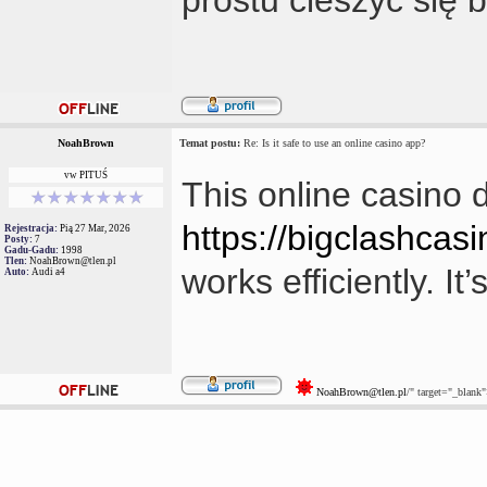
NoahBrown
Temat postu:
Re: Is it safe to use an online casino app?
vw PITUŚ
This online casino 
https://bigclashcasi
Rejestracja:
Pią 27 Mar, 2026
Posty:
7
Gadu-Gadu:
1998
Tlen:
NoahBrown@tlen.pl
works efficiently. It
Auto:
Audi a4
NoahBrown@tlen.pl
/" target="_blank