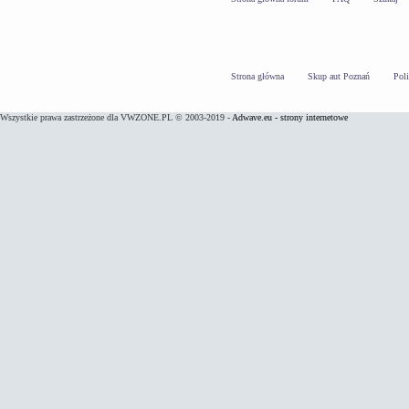
Strona główna
Skup aut Poznań
Pol
Wszystkie prawa zastrzeżone dla VWZONE.PL © 2003-2019 -
Adwave.eu - strony internetowe