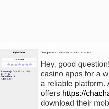
Autor
Wiadomość
KyleGlover
Temat postu:
Is it safe to use an online casino app?
vw PITUŚ
Hey, good question!
casino apps for a w
Rejestracja:
Wto 10 Gru, 2024
Posty:
10
Gadu-Gadu:
0
Auto:
Golf4
a reliable platform
offers
https://chac
download their mobi