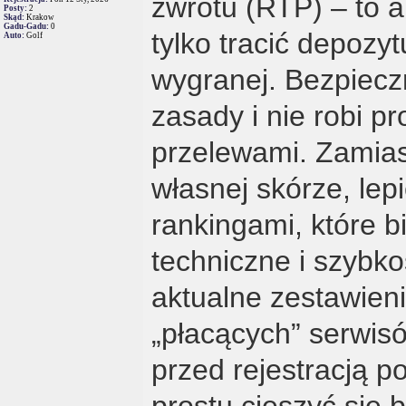
zwrotu (RTP) – to a
Posty:
2
Skąd:
Krakow
Gadu-Gadu:
0
tylko tracić depozy
Auto:
Golf
wygranej. Bezpieczn
zasady i nie robi p
przelewami. Zamias
własnej skórze, lep
rankingami, które b
techniczne i szybkoś
aktualne zestawieni
„płacących” serwis
przed rejestracją p
prostu cieszyć się 