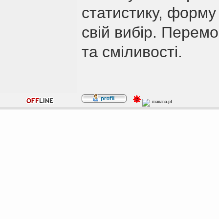
статистику, форму 
свій вибір. Перемо
та сміливості.