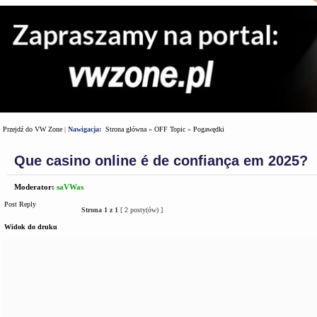
Przejdź do VW Zone
|
Nawigacja:
Strona główna
»
OFF Topic
»
Pogawędki
Que casino online é de confiança em 2025?
Moderator:
saVWas
Post Reply
Strona
1
z
1
[ 2 posty(ów) ]
Widok do druku