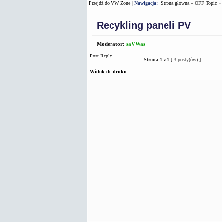
Przejdź do VW Zone
|
Nawigacja:
Strona główna
»
OFF Topic
»
Recykling paneli PV
Moderator:
saVWas
Post Reply
Strona
1
z
1
[ 3 posty(ów) ]
Widok do druku