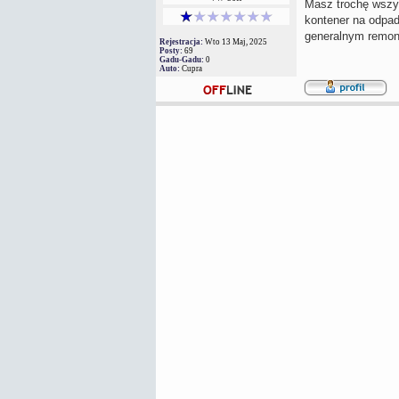
Masz trochę wszys
kontener na odpad
generalnym remonc
Rejestracja:
Wto 13 Maj, 2025
Posty:
69
Gadu-Gadu:
0
Auto:
Cupra