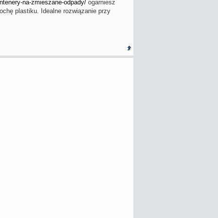
kontenery-na-zmieszane-odpady/
ogarniesz
chę plastiku. Idealne rozwiązanie przy