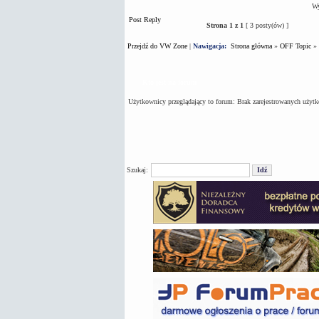
Wy
Post Reply
Strona
1
z
1
[ 3 posty(ów) ]
Przejdź do VW Zone
|
Nawigacja:
Strona główna
»
OFF Topic
»
Kto jest na forum
Użytkownicy przeglądający to forum: Brak zarejestrowanych użyt
Szukaj: