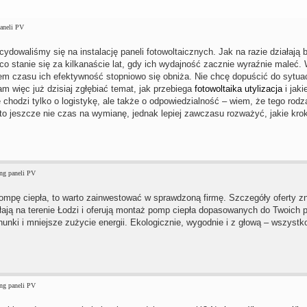
aneli PV
cydowaliśmy się na instalację paneli fotowoltaicznych. Jak na razie działają
co stanie się za kilkanaście lat, gdy ich wydajność zacznie wyraźnie maleć
iem czasu ich efektywność stopniowo się obniża. Nie chcę dopuścić do sytuacj
 więc już dzisiaj zgłębiać temat, jak przebiega
fotowoltaika utylizacja
i jak
 chodzi tylko o logistykę, ale także o odpowiedzialność – wiem, że tego rodz
o jeszcze nie czas na wymianę, jednak lepiej zawczasu rozważyć, jakie krok
ng paneli PV
ompę ciepła, to warto zainwestować w sprawdzoną firmę. Szczegóły oferty z
łają na terenie Łodzi i oferują montaż pomp ciepła dopasowanych do Twoich 
hunki i mniejsze zużycie energii. Ekologicznie, wygodnie i z głową – wszystko
ng paneli PV