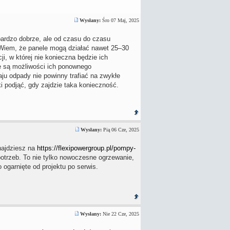
Wysłany:
Śro 07 Maj, 2025
 bardzo dobrze, ale od czasu do czasu
. Wiem, że panele mogą działać nawet 25–30
i, w której nie konieczna będzie ich
ie są możliwości ich ponownego
aju odpady nie powinny trafiać na zwykłe
i podjąć, gdy zajdzie taka konieczność.
Wysłany:
Pią 06 Cze, 2025
najdziesz na
https://flexipowergroup.pl/pompy-
potrzeb. To nie tylko nowoczesne ogrzewanie,
 ogarnięte od projektu po serwis.
Wysłany:
Nie 22 Cze, 2025