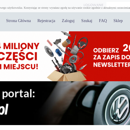
wego użytkownika. Korzystając ze strony wyrażasz zgodę na używanie cookie zgodnie z aktualnymi ustawienia
Strona Główna
Rejestracja
Zaloguj
Szukaj
FAQ
Sklep