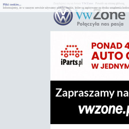
Znajdujesz się na forum
VWZone
.
Powrót na stronę główną.
Pliki cookies...
Informujemy, że w naszym serwisie używamy plików cookie, które są zapisywane na dysku urządzenia końco