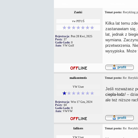
Autor
Wiadomość
Zanki
Temat postu:
Recykling p
vw PITUŚ
Kilka lat temu zde
zastanawiam się, 
lat, jednak z bieg
Rejestracja:
Pon 28 Kwi, 2025
wymiana. Zaczynam
Posty:
37
Gadu-Gadu:
0
przetworzenia. Nie
Auto:
VW Golf
wysypiska. Może t
malkontentis
Temat postu:
Re: Recykli
VW User
Jeśli rozważasz p
ciepla-lodz/
– dzia
ale też niższe rac
Rejestracja:
Wto 17 Gru, 2024
Posty:
60
Gadu-Gadu:
0
Auto:
VWVW
fafikers
Temat postu:
Re: Recykli
VW User