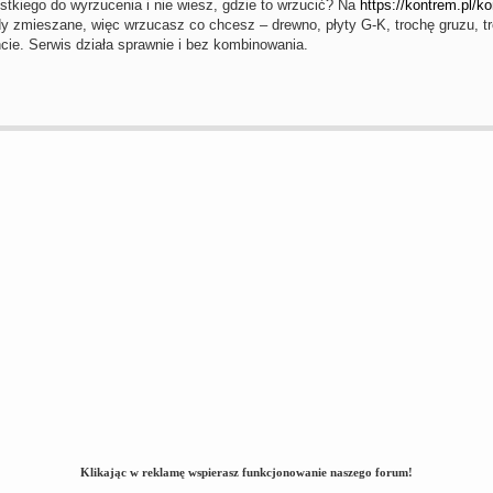
tkiego do wyrzucenia i nie wiesz, gdzie to wrzucić? Na
https://kontrem.pl/
y zmieszane, więc wrzucasz co chcesz – drewno, płyty G-K, trochę gruzu, tro
ie. Serwis działa sprawnie i bez kombinowania.
Klikając w reklamę wspierasz funkcjonowanie naszego forum!