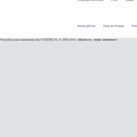
Strona główna
Skup aut Poznań
Pol
Wszystkie prawa zastrzeżone dla VWZONE.PL © 2003-2019 -
Adwave.eu - strony internetowe