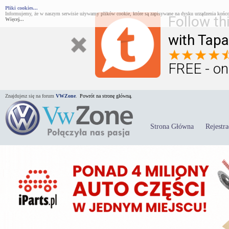
Pliki cookies...
Informujemy, że w naszym serwisie używamy plików cookie, które są zapisywane na dysku urządzenia końco
Follow th
Więcej...
with Tapa
FREE - on
Znajdujesz się na forum
VWZone
.
Powrót na stronę główną.
Strona Główna
Rejestra