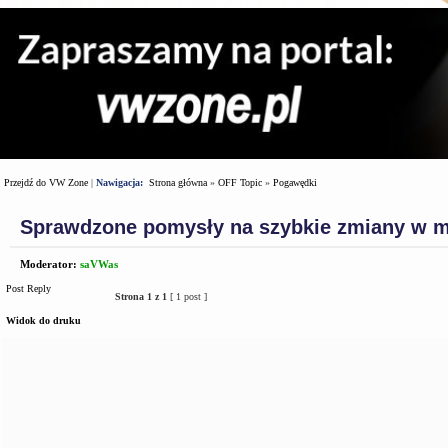
Przejdź do VW Zone
|
Nawigacja:
Strona główna
»
OFF Topic
»
Pogawędki
Sprawdzone pomysły na szybkie zmiany w m
Moderator:
saVWas
Post Reply
Strona
1
z
1
[ 1 post ]
Widok do druku