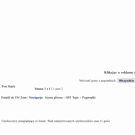
Klikając w reklamę 
Wyświetl posty z poprzednich:
Post Reply
Strona
1
z
1
[ 1 post ]
Przejdź do VW Zone
|
Nawigacja:
Strona główna
»
OFF Topic
»
Pogawędki
Kto jest na forum
Użytkownicy przeglądający to forum: Brak zarejestrowanych użytkowników oraz 11 gości