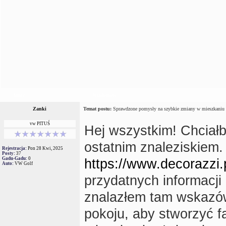
Autor
Wiadomość
Zanki
Temat postu:
Sprawdzone pomysły na szybkie zmiany w mieszkaniu
vw PITUŚ
Hej wszystkim! Chciałb
ostatnim znaleziskiem.
Rejestracja:
Pon 28 Kwi, 2025
Posty:
37
Gadu-Gadu:
0
https://www.decorazzi.p
Auto:
VW Golf
przydatnych informacji
znalazłem tam wskazów
pokoju, aby stworzyć f