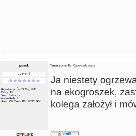
Autor
Wiadomość
gromek
Temat postu:
Re: Ogrzewanie domu
vw PITUŚ
Ja niestety ogrzew
na ekogroszek, zas
Rejestracja:
Śro 24 Maj, 2017
Posty:
13
Skąd:
Katowice
Gadu-Gadu:
0
kolega założył i mó
Auto:
VW Passat B6 2.0 TDI DSG