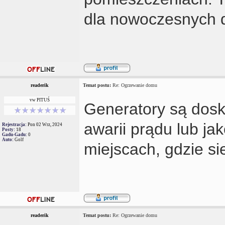
dla nowoczesnych
readerik
Temat postu:
Re: Ogrzewanie domu
vw PITUŚ
Generatory są dos
awarii prądu lub ja
Rejestracja:
Pon 02 Wrz, 2024
Posty:
18
Gadu-Gadu:
0
Auto:
Golf
miejscach, gdzie si
readerik
Temat postu:
Re: Ogrzewanie domu