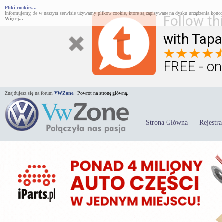
Pliki cookies...
Informujemy, że w naszym serwisie używamy plików cookie, które są zapisywane na dysku urządzenia końco
Follow th
Więcej...
with Tapa
FREE - on
Znajdujesz się na forum
VWZone
.
Powrót na stronę główną.
Strona Główna
Rejestra