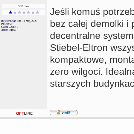
VW User
Jeśli komuś potrze
bez całej demolki i
Rejestracja:
Wto 13 Maj, 2025
Posty:
69
Gadu-Gadu:
0
Auto:
Cupra
decentralne systemy
Stiebel-Eltron wszy
kompaktowe, montaż
zero wilgoci. Ideal
starszych budynkac