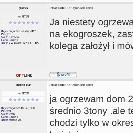
gromek
Temat postu:
Re: Ogrzewanie domu
vw PITUŚ
Ja niestety ogrzew
na ekogroszek, zas
Rejestracja:
Śro 24 Maj, 2017
Posty:
13
Skąd:
Katowice
Gadu-Gadu:
0
kolega założył i mó
Auto:
VW Passat B6 2.0 TDI DSG
marcin g60
Temat postu:
Re: Ogrzewanie domu
vw PITUŚ
ja ogrzewam dom 2
średnio 3tony .ale
Rejestracja:
Śro 10 Lut, 2010
Posty:
9
Skąd:
tczew
Gadu-Gadu:
0
chodzi tylko w okre
Auto:
corrado vr6