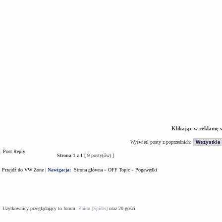
Klikając w reklamę 
Wyświetl posty z poprzednich:
Post Reply
Strona
1
z
1
[ 9 posty(ów) ]
Przejdź do VW Zone
|
Nawigacja:
Strona główna
»
OFF Topic
»
Pogawędki
Kto jest na forum
Użytkownicy przeglądający to forum:
Baidu [Spider]
oraz 20 gości