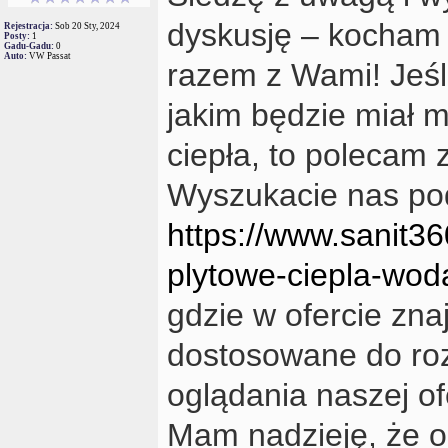
dyskusję – kocham 
Rejestracja:
Sob 20 Sty, 2024
Posty:
1
Gadu-Gadu:
0
Auto:
VW Passat
razem z Wami! Jeśl
jakim będzie miał 
ciepła, to polecam 
Wyszukacie nas p
https://www.sanit36
plytowe-ciepla-wod
gdzie w ofercie zna
dostosowane do ro
oglądania naszej ofe
Mam nadzieję, że o