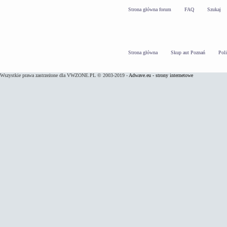
Strona główna forum
FAQ
Szukaj
Strona główna
Skup aut Poznań
Pol
Wszystkie prawa zastrzeżone dla VWZONE.PL © 2003-2019 -
Adwave.eu - strony internetowe