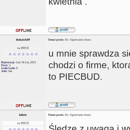
kwietnia .
theknick89
Temat postu:
Re: Ogrzewanie domu
vw PITUŚ
u mnie sprawdza sie
chodzi o firme, kto
Rejestracja:
Czw 16 Lut, 2023
Posty:
5
Gadu-Gadu:
0
Auto:
fiat
to PIECBUD.
falkin
Temat postu:
Re: Ogrzewanie domu
vw PITUŚ
Śledzę z uwagą i w