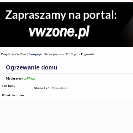
Przejdź do VW Zone
|
Nawigacja:
Strona główna
»
OFF Topic
»
Pogawędki
Ogrzewanie domu
Moderator:
saVWas
Post Reply
Strona
1
z
1
[ 9 posty(ów) ]
Widok do druku