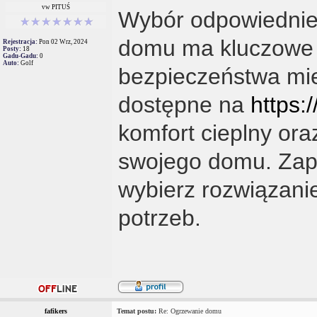
vw PITUŚ
Wybór odpowiednieg
domu ma kluczowe z
Rejestracja:
Pon 02 Wrz, 2024
Posty:
18
Gadu-Gadu:
0
Auto:
Golf
bezpieczeństwa mie
dostępne na
https:/
komfort cieplny or
swojego domu. Zapoz
wybierz rozwiązani
potrzeb.
fafikers
Temat postu:
Re: Ogrzewanie domu