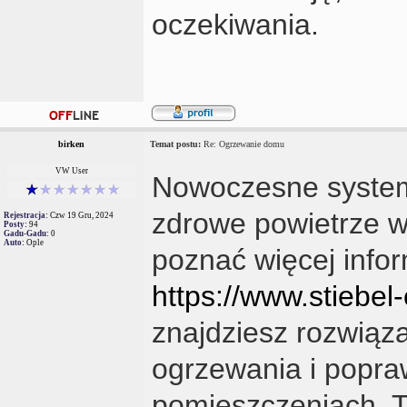
oczekiwania.
birken
Temat postu:
Re: Ogrzewanie domu
VW User
Nowoczesne systemy
zdrowe powietrze w 
Rejestracja:
Czw 19 Gru, 2024
Posty:
94
Gadu-Gadu:
0
Auto:
Ople
poznać więcej infor
https://www.stiebel-e
znajdziesz rozwiąz
ogrzewania i popra
pomieszczeniach. T