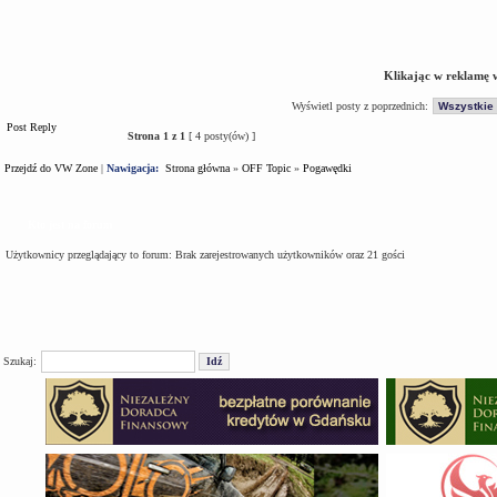
Klikając w reklamę 
Wyświetl posty z poprzednich:
Post Reply
Strona
1
z
1
[ 4 posty(ów) ]
Przejdź do VW Zone
|
Nawigacja:
Strona główna
»
OFF Topic
»
Pogawędki
Kto jest na forum
Użytkownicy przeglądający to forum: Brak zarejestrowanych użytkowników oraz 21 gości
Szukaj: