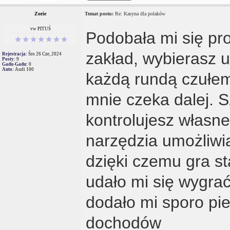
Zorie
Temat postu:
Re: Kasyna dla polaków
vw PITUŚ
Podobała mi się pr
zakład, wybierasz 
Rejestracja:
Śro 26 Cze, 2024
Posty:
9
Gadu-Gadu:
0
Auto:
Audi 100
każdą rundą czułem
mnie czeka dalej. S
kontrolujesz własne
narzędzia umożliwi
dzięki czemu gra st
udało mi się wygra
dodało mi sporo pi
dochodów