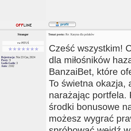
Stranger
Temat postu:
Re: Kasyna dla polaków
vw PITUŚ
Cześć wszystkim! C
dla miłośników haz
Rejestracja:
Nie 23 Cze, 2024
Posty:
9
Gadu-Gadu:
3
Auto:
2102
BanzaiBet, które o
To świetna okazja, 
narażając portfela. 
środki bonusowe na
możesz wygrać praw
spróbować wejdź w