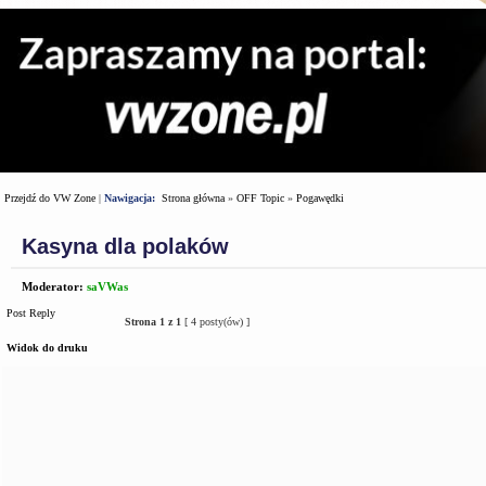
Przejdź do VW Zone
|
Nawigacja:
Strona główna
»
OFF Topic
»
Pogawędki
Kasyna dla polaków
Moderator:
saVWas
Post Reply
Strona
1
z
1
[ 4 posty(ów) ]
Widok do druku