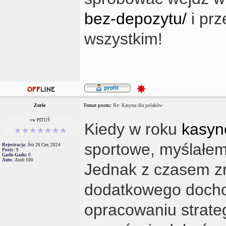
bez-depozytu/
i prz
wszystkim!
Zorie
Temat postu:
Re: Kasyna dla polaków
vw PITUŚ
Kiedy w roku
kasyn
sportowe, myślałem
Rejestracja:
Śro 26 Cze, 2024
Posty:
9
Gadu-Gadu:
0
Auto:
Audi 100
Jednak z czasem zr
dodatkowego dochod
opracowaniu strate