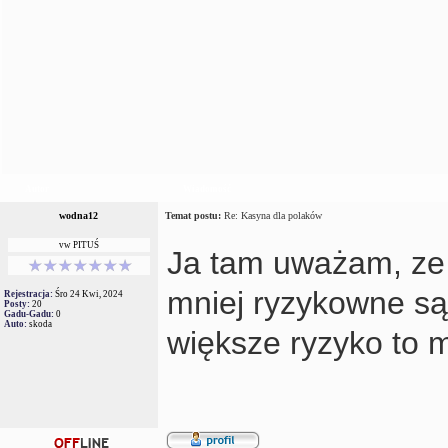
Autor
Wiadomość
wodna12
Temat postu:
Re: Kasyna dla polaków
vw PITUŚ
Ja tam uważam, ze 
mniej ryzykowne s
Rejestracja:
Śro 24 Kwi, 2024
Posty:
20
Gadu-Gadu:
0
Auto:
skoda
większe ryzyko to m