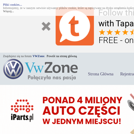
Pliki cookies...
Informujemy, że w naszym serwisie używamy plików cookie, które są zapisywane na dysku urządzenia końco
Follow th
Więcej...
with Tapa
FREE - on
Znajdujesz się na forum
VWZone
.
Powrót na stronę główną.
Strona Główna
Rejestra