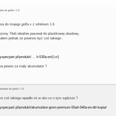
tor do golfa v 1.6
a do mojego golfa v z silnikiem 1.6
łożony 74ah idealnie pasował do plastikowej obudowy,
ałem jednak że powinno być coś takiego :
yspecpart.pl/produkt/ ... h-530a-en/
[/url]
 na pewno za mały akumulator ?
mulator do golfa v 1.6
ze coś takiego wpadło mi w oko co o tym sądzicie ?
ryspecpart.pl/produkt/akumulator-grom-premium-55ah-540a-en-dtr-kopia/