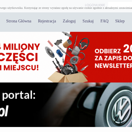
wego użytkownika. Korzystając ze strony wyrażasz zgodę na używanie cookie zgodnie z aktualnymi ustawienia
Strona Główna
Rejestracja
Zaloguj
Szukaj
FAQ
Sklep