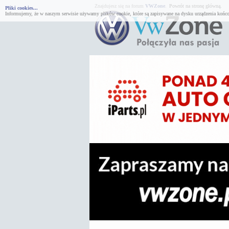
Znajdujesz się na forum
VWZone
.
Powrót na stronę główną.
Pliki cookies...
Informujemy, że w naszym serwisie używamy plików cookie, które są zapisywane na dysku urządzenia końco