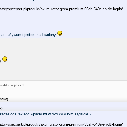
atoryspecpart.pl/produkt/akumulator-grom-premium-55ah-540a-en-dtr-kopia/
sam używam i jestem zadowolony
rę
mulator do golfa v 1.6
ał(a):
a):
eszcze coś takiego wpadło mi w oko co o tym sądzicie ?
atoryspecpart.pl/produkt/akumulator-grom-premium-55ah-540a-en-dtr-kopia/