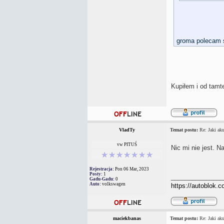
groma polecam 
Kupiłem i od tamt
VladTy
Temat postu:
Re: Jaki aku
vw PITUŚ
Nic mi nie jest. N
Rejestracja:
Pon 06 Mar, 2023
Posty:
1
_______________
Gadu-Gadu:
0
Auto:
volkswagen
https://autoblok.c
maciekbanas
Temat postu:
Re: Jaki aku