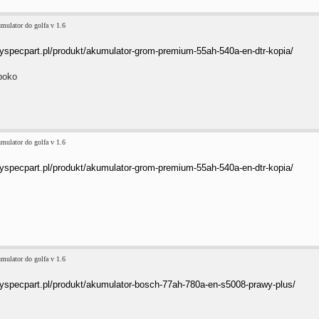
mulator do golfa v 1.6
ryspecpart.pl/produkt/akumulator-grom-premium-55ah-540a-en-dtr-kopia/
poko
mulator do golfa v 1.6
ryspecpart.pl/produkt/akumulator-grom-premium-55ah-540a-en-dtr-kopia/
mulator do golfa v 1.6
ryspecpart.pl/produkt/akumulator-bosch-77ah-780a-en-s5008-prawy-plus/