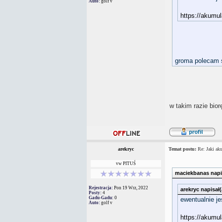
Auto:
golf v
https://akumul
groma polecam 
w takim razie bio
arekryc
Temat postu:
Re: Jaki aku
vw PITUŚ
maciekbanas napis
Rejestracja:
Pon 19 Wrz, 2022
arekryc napisał(
Posty:
4
Gadu-Gadu:
0
ewentualnie j
Auto:
golf v
https://akumul