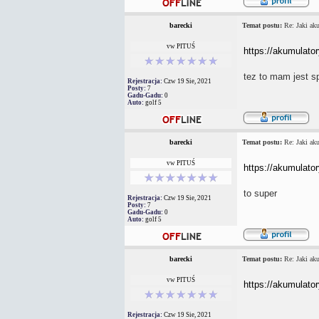
barecki
Temat postu:
Re: Jaki aku
vw PITUŚ
https://akumulato
tez to mam jest s
Rejestracja:
Czw 19 Sie, 2021
Posty:
7
Gadu-Gadu:
0
Auto:
golf 5
barecki
Temat postu:
Re: Jaki aku
vw PITUŚ
https://akumulato
to super
Rejestracja:
Czw 19 Sie, 2021
Posty:
7
Gadu-Gadu:
0
Auto:
golf 5
barecki
Temat postu:
Re: Jaki aku
vw PITUŚ
https://akumulato
Rejestracja:
Czw 19 Sie, 2021