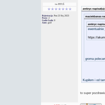
vw PITUŚ
arekryc napisał(a)
Rejestracja:
Pon 23 Sty, 2023
maciekbanas nap
Posty:
2
Gadu-Gadu:
0
Auto:
golf
arekryc napisa
ewentualnie 
https://akum
groma poleca
Kupiłem i od ta
to super pozdraw