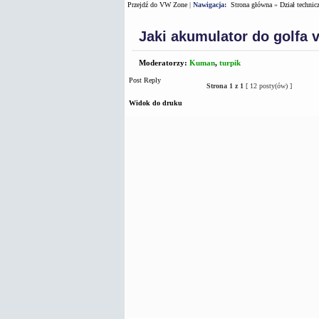
Przejdź do VW Zone
|
Nawigacja:
Strona główna
»
Dział technic
Jaki akumulator do golfa v
Moderatorzy:
Kuman
,
turpik
Post Reply
Strona
1
z
1
[ 12 posty(ów) ]
Widok do druku