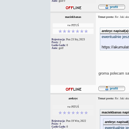
Auto:
golf v
maciekbanas
Temat postu:
Re: Jaki aku
vw PITUŚ
arekryc napisał(a)
ewentualnie jes
Rejestracja:
Pon 23 Sty, 2023
Posty:
2
Gadu-Gadu:
0
https://akumula
Auto:
golf
groma polecam s
arekryc
Temat postu:
Re: Jaki aku
vw PITUŚ
maciekbanas napis
Rejestracja:
Pon 19 Wrz, 2022
arekryc napisał(
Posty:
4
Gadu-Gadu:
0
ewentualnie j