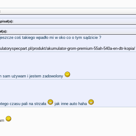
:
isał(a):
ł(a):
jeszcze coś takiego wpadło mi w oko co o tym sądzicie ?
ulatoryspecpart.pl/produkt/akumulator-grom-premium-55ah-540a-en-dtr-kopia/
m sam używam i jestem zadowolony
mtego czasu pali na strzała
jak inne auto haha
iam