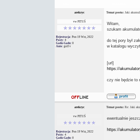
Autor
Wiadomość
arekryc
Temat postu:
Jaki akumula
vw PITUŚ
Witam,
szukam akumulator
Rejestracja:
Pon 19 Wrz, 2022
do tej pory był za
Posty:
4
Gadu-Gadu:
0
w katalogu wyczyt
Auto:
golf v
[url]
https://akumulator
czy nie będzie to
arekryc
Temat postu:
Re: Jaki aku
vw PITUŚ
ewentualnie jeszc
https://akumulato
Rejestracja:
Pon 19 Wrz, 2022
Posty:
4
Gadu-Gadu:
0