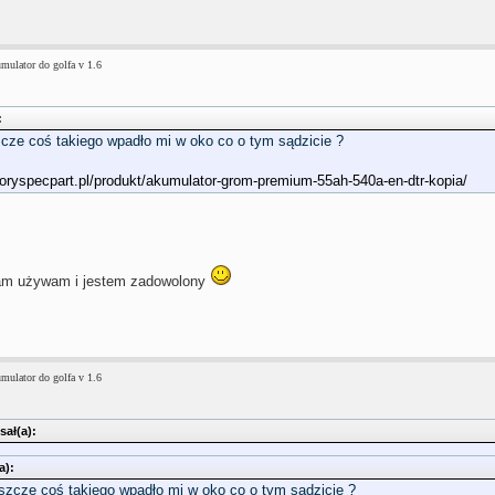
mulator do golfa v 1.6
:
zcze coś takiego wpadło mi w oko co o tym sądzicie ?
toryspecpart.pl/produkt/akumulator-grom-premium-55ah-540a-en-dtr-kopia/
am używam i jestem zadowolony
mulator do golfa v 1.6
ał(a):
a):
eszcze coś takiego wpadło mi w oko co o tym sądzicie ?