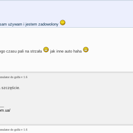
sam używam i jestem zadowolony
ego czasu pali na strzała
jak inne auto haha
mulator do golfa v 1.6
a szczęście.
__
om.ua/
mulator do golfa v 1.6