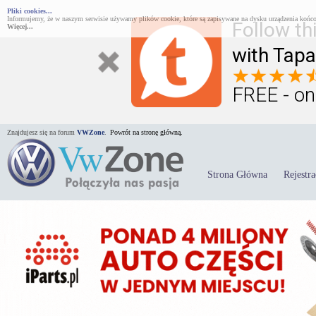
Pliki cookies...
Informujemy, że w naszym serwisie używamy plików cookie, które są zapisywane na dysku urządzenia końco
Follow th
Więcej...
with Tapa
FREE - on
Znajdujesz się na forum
VWZone
.
Powrót na stronę główną.
Strona Główna
Rejestra