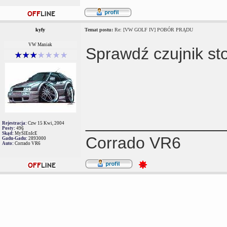
kyfy
Temat postu:
Re: [VW GOLF IV] POBÓR PRĄDU
VW Maniak
Sprawdź czujnik st
_______________
Rejestracja:
Czw 15 Kwi, 2004
Posty:
496
Skąd:
MyŚlEnIcE
Corrado VR6
Gadu-Gadu:
2893000
Auto:
Corrado VR6