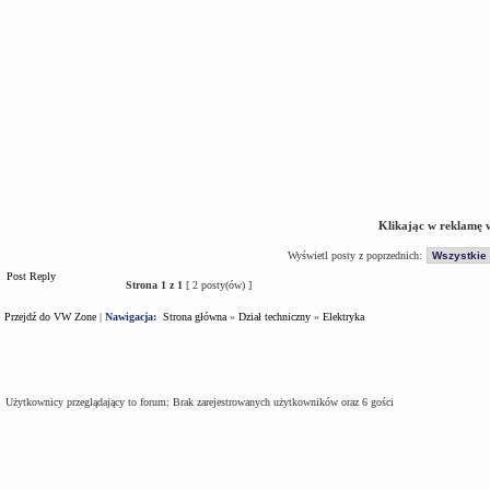
Klikając w reklamę 
Wyświetl posty z poprzednich:
Post Reply
Strona
1
z
1
[ 2 posty(ów) ]
Przejdź do VW Zone
|
Nawigacja:
Strona główna
»
Dział techniczny
»
Elektryka
Kto jest na forum
Użytkownicy przeglądający to forum: Brak zarejestrowanych użytkowników oraz 6 gości