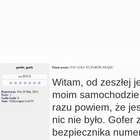
Autor
Wiadomość
goofer_goofy
Temat postu:
[VW GOLF IV] POBÓR PRĄDU
vw PITUŚ
Witam, od zeszłej 
moim samochodzie j
Rejestracja:
Pon 29 Mar, 2021
Posty:
1
Gadu-Gadu:
0
Auto:
Volkswagen Golf IV
razu powiem, że jes
nic nie było. Gofer
bezpiecznika numer