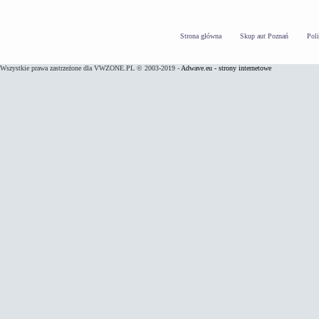
Strona główna
Skup aut Poznań
Pol
Wszystkie prawa zastrzeżone dla VWZONE.PL © 2003-2019 -
Adwave.eu - strony internetowe