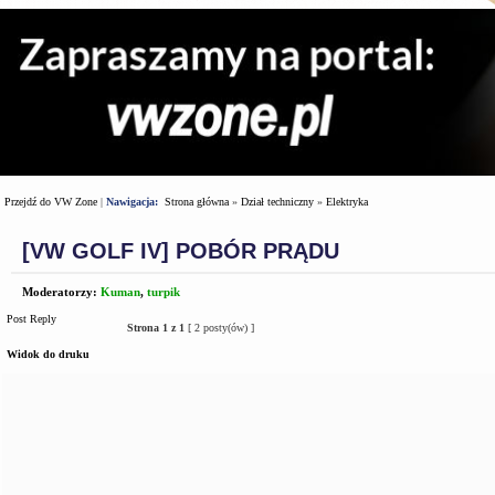
Przejdź do VW Zone
|
Nawigacja:
Strona główna
»
Dział techniczny
»
Elektryka
[VW GOLF IV] POBÓR PRĄDU
Moderatorzy:
Kuman
,
turpik
Post Reply
Strona
1
z
1
[ 2 posty(ów) ]
Widok do druku