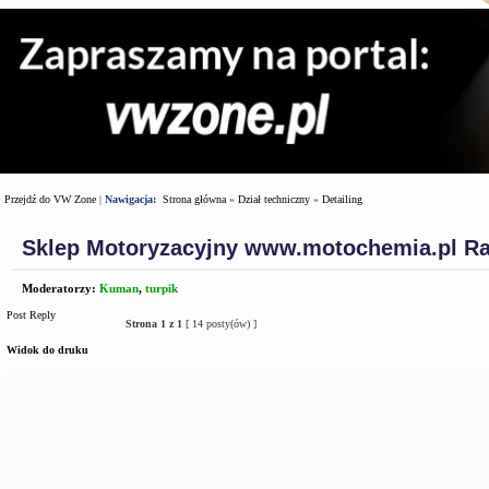
Przejdź do VW Zone
|
Nawigacja:
Strona główna
»
Dział techniczny
»
Detailing
Sklep Motoryzacyjny www.motochemia.pl R
Moderatorzy:
Kuman
,
turpik
Post Reply
Strona
1
z
1
[ 14 posty(ów) ]
Widok do druku