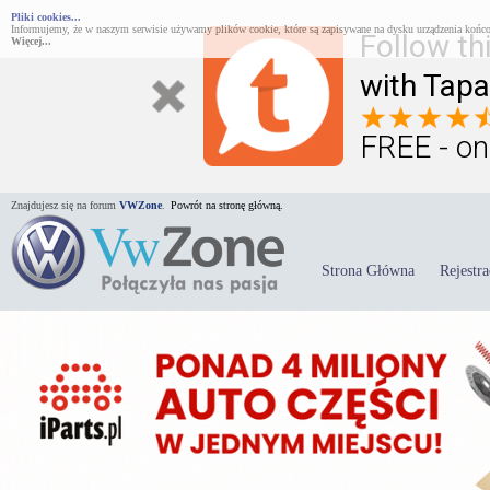
Pliki cookies...
Informujemy, że w naszym serwisie używamy plików cookie, które są zapisywane na dysku urządzenia końco
Follow th
Więcej...
with Tapa
FREE - on
Znajdujesz się na forum
VWZone
.
Powrót na stronę główną.
Strona Główna
Rejestra