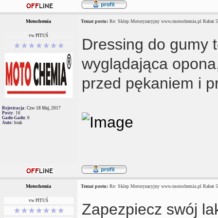
Motochemia
Temat postu:
Re: Sklep Motoryzacyjny www.motochemia.pl Rabat 
vw PITUŚ
Dressing do gumy to
wyglądająca opona,
przed pękaniem i 
Rejestracja:
Czw 18 Maj, 2017
Posty:
16
Gadu-Gadu:
0
Auto:
brak
Motochemia
Temat postu:
Re: Sklep Motoryzacyjny www.motochemia.pl Rabat 
vw PITUŚ
Zapezpiecz swój la