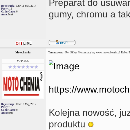
Preparat do usuwan
Rejestracja:
Czw 18 Maj, 2017
Posty:
16
gumy, chromu a tak
Gadu-Gadu:
0
Auto:
brak
Motochemia
Temat postu:
Re: Sklep Motoryzacyjny www.motochemia.pl Rabat 
vw PITUŚ
https://www.motoche
Rejestracja:
Czw 18 Maj, 2017
Posty:
16
Kolejna nowość, juz
Gadu-Gadu:
0
Auto:
brak
produktu