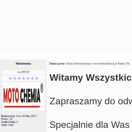
Autor
Wiadomość
Motochemia
Temat postu:
Sklep Motoryzacyjny www.motochemia.pl Rabat 5%
vw PITUŚ
Witamy Wszystki
Zapraszamy do odw
Rejestracja:
Czw 18 Maj, 2017
Posty:
16
Specjalnie dla Was
Gadu-Gadu:
0
Auto:
brak