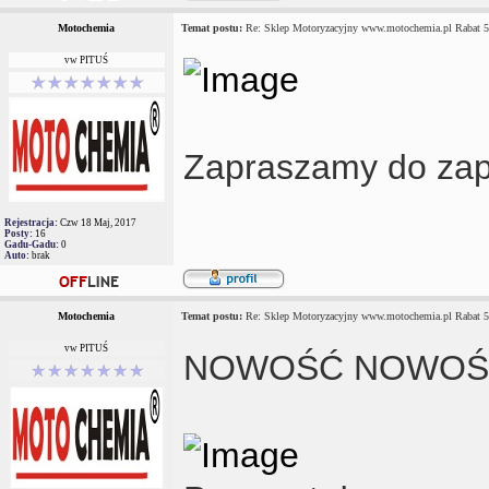
Motochemia
Temat postu:
Re: Sklep Motoryzacyjny www.motochemia.pl Rabat 
vw PITUŚ
Zapraszamy do zap
Rejestracja:
Czw 18 Maj, 2017
Posty:
16
Gadu-Gadu:
0
Auto:
brak
Motochemia
Temat postu:
Re: Sklep Motoryzacyjny www.motochemia.pl Rabat 
vw PITUŚ
NOWOŚĆ NOWOŚ