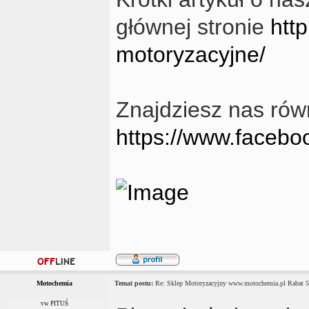
głównej stronie
htt
motoryzacyjne/
Znajdziesz nas rów
https://www.faceb
Motochemia
Temat postu:
Re: Sklep Motoryzacyjny www.motochemia.pl Rabat 
vw PITUŚ