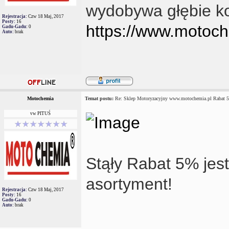
wydobywa głębie k
Rejestracja:
Czw 18 Maj, 2017
Posty:
16
https://www.motoch
Gadu-Gadu:
0
Auto:
brak
Motochemia
Temat postu:
Re: Sklep Motoryzacyjny www.motochemia.pl Rabat 
vw PITUŚ
Stąły Rabat 5% jest
asortyment!
Rejestracja:
Czw 18 Maj, 2017
Posty:
16
Gadu-Gadu:
0
Auto:
brak