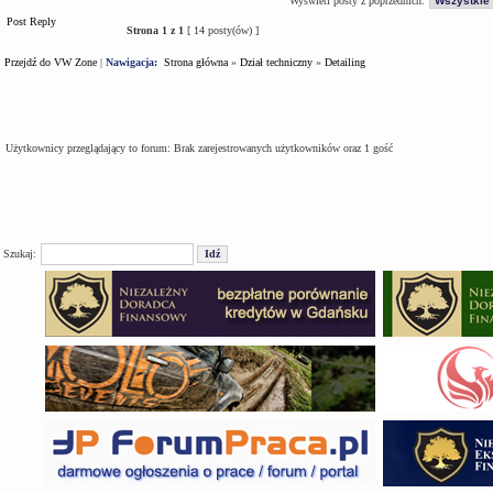
Wyświetl posty z poprzednich:
Post Reply
Strona
1
z
1
[ 14 posty(ów) ]
Przejdź do VW Zone
|
Nawigacja:
Strona główna
»
Dział techniczny
»
Detailing
Kto jest na forum
Użytkownicy przeglądający to forum: Brak zarejestrowanych użytkowników oraz 1 gość
Szukaj: