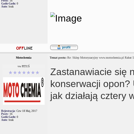
Posty:
16
Gadu-Gadu:
0
Auto:
brak
Motochemia
Temat postu:
Re: Sklep Motoryzacyjny www.motochemia.pl Rabat 
vw PITUŚ
Zastanawiacie się
konserwacji opon?
jak działają cztery
Rejestracja:
Czw 18 Maj, 2017
Posty:
16
Gadu-Gadu:
0
Auto:
brak