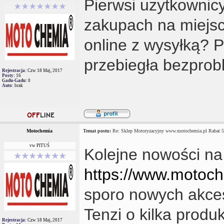
Pierwsi użytkownicy
zakupach na miejsc
online z wysyłką? 
przebiegła bezpro
Rejestracja:
Czw 18 Maj, 2017
Posty:
16
Gadu-Gadu:
0
Auto:
brak
Motochemia
Temat postu:
Re: Sklep Motoryzacyjny www.motochemia.pl Rabat 
vw PITUŚ
Kolejne nowości na
https://www.motoc
sporo nowych akces
Tenzi o kilka produ
Rejestracja:
Czw 18 Maj, 2017