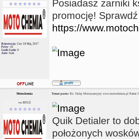
Posiadasz żarniki 
promocję! Sprawdź
https://www.motoch
Rejestracja:
Czw 18 Maj, 2017
Posty:
16
Gadu-Gadu:
0
Auto:
brak
Motochemia
Temat postu:
Re: Sklep Motoryzacyjny www.motochemia.pl Rabat 
vw PITUŚ
Quik Detialer to do
położonych wosków,