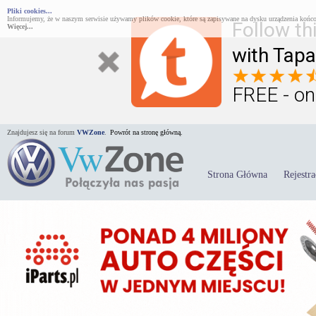
Pliki cookies...
Informujemy, że w naszym serwisie używamy plików cookie, które są zapisywane na dysku urządzenia końco
Follow th
Więcej...
with Tapa
FREE - on
Znajdujesz się na forum
VWZone
.
Powrót na stronę główną.
Strona Główna
Rejestra