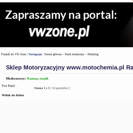
Przejdź do VW Zone
|
Nawigacja:
Strona główna
»
Dział techniczny
»
Detailing
Sklep Motoryzacyjny www.motochemia.pl R
Moderatorzy:
Kuman
,
turpik
Post Reply
Strona
1
z
1
[ 14 posty(ów) ]
Widok do druku