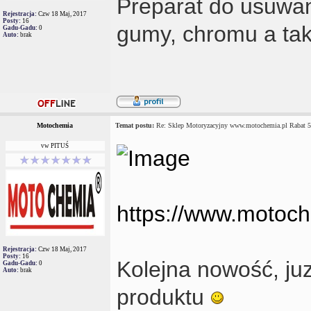
Preparat do usuwan
Rejestracja:
Czw 18 Maj, 2017
Posty:
16
gumy, chromu a tak
Gadu-Gadu:
0
Auto:
brak
Motochemia
Temat postu:
Re: Sklep Motoryzacyjny www.motochemia.pl Rabat 
vw PITUŚ
https://www.motoche
Rejestracja:
Czw 18 Maj, 2017
Posty:
16
Kolejna nowość, juz
Gadu-Gadu:
0
Auto:
brak
produktu