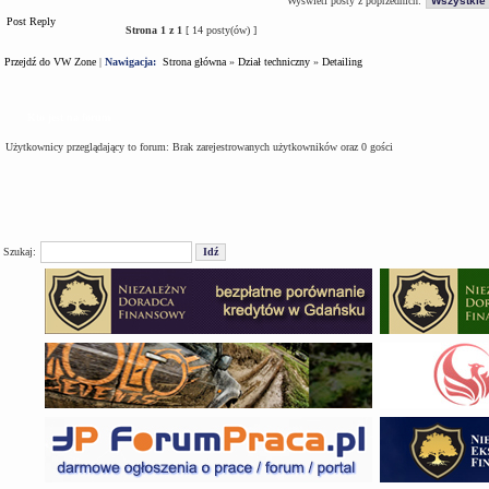
Wyświetl posty z poprzednich:
Post Reply
Strona
1
z
1
[ 14 posty(ów) ]
Przejdź do VW Zone
|
Nawigacja:
Strona główna
»
Dział techniczny
»
Detailing
Kto jest na forum
Użytkownicy przeglądający to forum: Brak zarejestrowanych użytkowników oraz 0 gości
Szukaj: