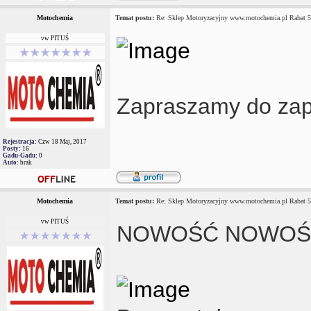
Motochemia
Temat postu:
Re: Sklep Motoryzacyjny www.motochemia.pl Rabat 
vw PITUŚ
Zapraszamy do zap
Rejestracja:
Czw 18 Maj, 2017
Posty:
16
Gadu-Gadu:
0
Auto:
brak
Motochemia
Temat postu:
Re: Sklep Motoryzacyjny www.motochemia.pl Rabat 
vw PITUŚ
NOWOŚĆ NOWOŚ