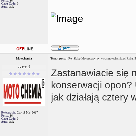
Posty:
16
Gadu-Gadu:
0
Auto:
brak
Motochemia
Temat postu:
Re: Sklep Motoryzacyjny www.motochemia.pl Rabat 
vw PITUŚ
Zastanawiacie się
konserwacji opon?
jak działają cztery
Rejestracja:
Czw 18 Maj, 2017
Posty:
16
Gadu-Gadu:
0
Auto:
brak