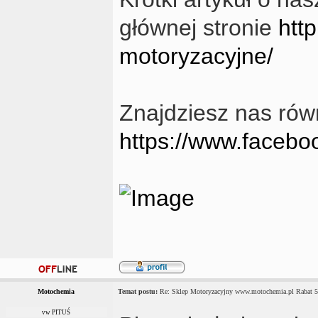
głównej stronie
htt
motoryzacyjne/
Znajdziesz nas rów
https://www.faceb
Motochemia
Temat postu:
Re: Sklep Motoryzacyjny www.motochemia.pl Rabat 
vw PITUŚ