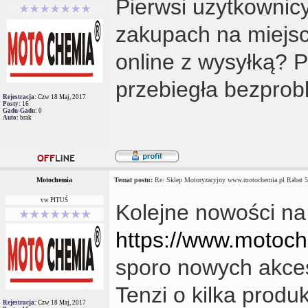
Pierwsi użytkownicy
zakupach na miejsc
online z wysyłką? 
przebiegła bezpro
Rejestracja:
Czw 18 Maj, 2017
Posty:
16
Gadu-Gadu:
0
Auto:
brak
Motochemia
Temat postu:
Re: Sklep Motoryzacyjny www.motochemia.pl Rabat 
vw PITUŚ
Kolejne nowości na
https://www.motoc
sporo nowych akces
Tenzi o kilka produ
Rejestracja:
Czw 18 Maj, 2017