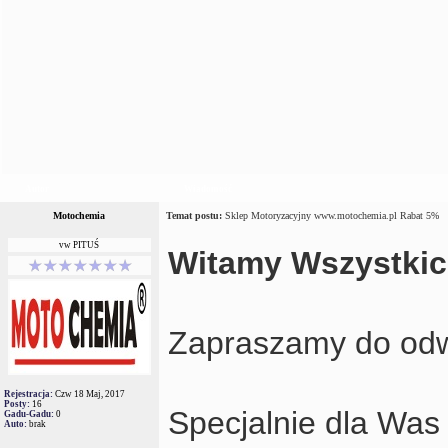
Autor
Wiadomość
Motochemia
Temat postu:
Sklep Motoryzacyjny www.motochemia.pl Rabat 5%
vw PITUŚ
Witamy Wszystki
Zapraszamy do odw
Rejestracja:
Czw 18 Maj, 2017
Posty:
16
Specjalnie dla Was
Gadu-Gadu:
0
Auto:
brak