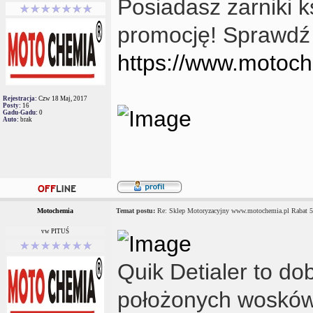
Posiadasz żarniki 
promocję! Sprawdź
https://www.motoch
Rejestracja:
Czw 18 Maj, 2017
Posty:
16
Gadu-Gadu:
0
Auto:
brak
Motochemia
Temat postu:
Re: Sklep Motoryzacyjny www.motochemia.pl Rabat 
vw PITUŚ
Quik Detialer to do
położonych wosków,