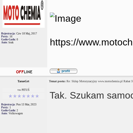
Rejestracja:
Czw 18 Maj, 2017
Posty:
16
https://www.motoch
Gadu-Gadu:
0
Auto:
brak
TarasGrt
Temat postu:
Re: Sklep Motoryzacyjny www.motochemia.pl Rabat 
vw PITUŚ
Tak. Szukam samoc
Rejestracja:
Pon 13 Mar, 2023
Posty:
1
Gadu-Gadu:
2
Auto:
Volkswagen