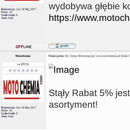
wydobywa głębie k
Rejestracja:
Czw 18 Maj, 2017
Posty:
16
https://www.motoch
Gadu-Gadu:
0
Auto:
brak
Motochemia
Temat postu:
Re: Sklep Motoryzacyjny www.motochemia.pl Rabat 
vw PITUŚ
Stąły Rabat 5% jest
asortyment!
Rejestracja:
Czw 18 Maj, 2017
Posty:
16
Gadu-Gadu:
0
Auto:
brak