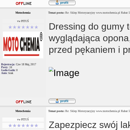
Motochemia
Temat postu:
Re: Sklep Motoryzacyjny www.motochemia.pl Rabat 
vw PITUŚ
Dressing do gumy to
wyglądająca opona,
przed pękaniem i 
Rejestracja:
Czw 18 Maj, 2017
Posty:
16
Gadu-Gadu:
0
Auto:
brak
Motochemia
Temat postu:
Re: Sklep Motoryzacyjny www.motochemia.pl Rabat 
vw PITUŚ
Zapezpiecz swój la