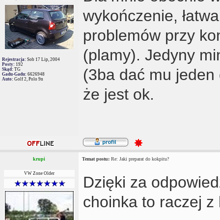
wykończenie, łatwa 
problemów przy kon
(plamy). Jedyny mi
Rejestracja:
Sob 17 Lip, 2004
Posty:
192
(3ba dać mu jeden 
Skąd:
TG
Gadu-Gadu:
6626948
Auto:
Golf 2, Polo 9n
że jest ok.
krupi
Temat postu:
Re: Jaki preparat do kokpitu?
VW Zone Older
Dzięki za odpowied
choinka to raczej 