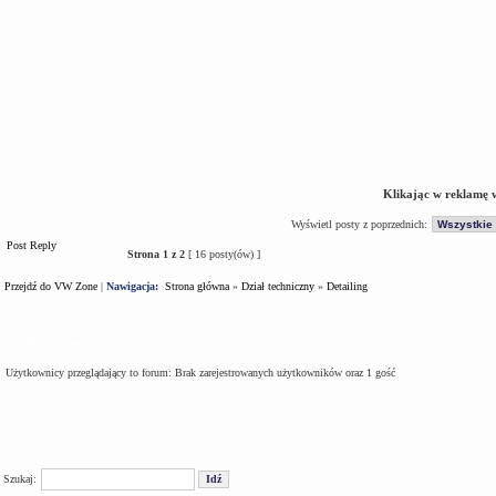
Klikając w reklamę 
Wyświetl posty z poprzednich:
Post Reply
Strona
1
z
2
[ 16 posty(ów) ]
Przejdź do VW Zone
|
Nawigacja:
Strona główna
»
Dział techniczny
»
Detailing
Kto jest na forum
Użytkownicy przeglądający to forum: Brak zarejestrowanych użytkowników oraz 1 gość
Szukaj: