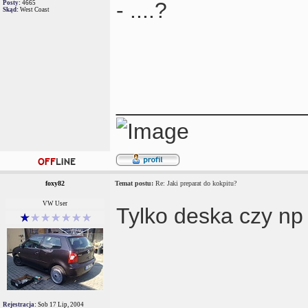
- ....?
Posty:
4665
Skąd:
West Coast
_______________
foxy82
Temat postu:
Re: Jaki preparat do kokpitu?
VW User
Tylko deska czy n
Rejestracja:
Sob 17 Lip, 2004