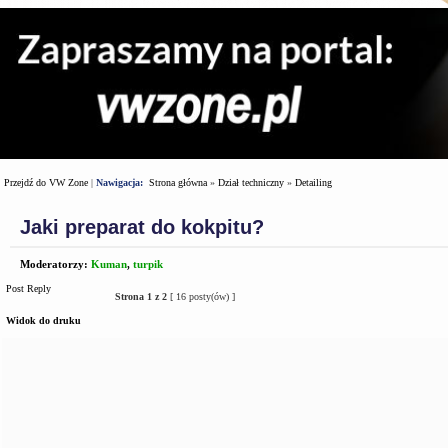
Przejdź do VW Zone
|
Nawigacja:
Strona główna
»
Dział techniczny
»
Detailing
Jaki preparat do kokpitu?
Moderatorzy:
Kuman
,
turpik
Post Reply
Strona
1
z
2
[ 16 posty(ów) ]
Widok do druku