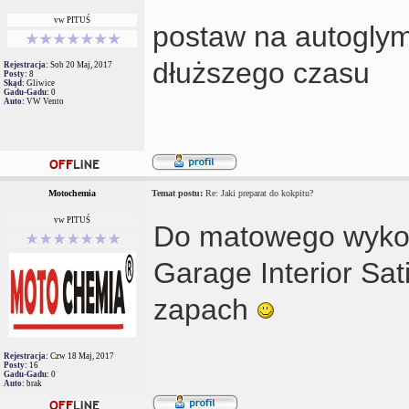
vw PITUŚ
postaw na autoglym
dłuższego czasu
Rejestracja:
Sob 20 Maj, 2017
Posty:
8
Skąd:
Gliwice
Gadu-Gadu:
0
Auto:
VW Vento
Motochemia
Temat postu:
Re: Jaki preparat do kokpitu?
vw PITUŚ
Do matowego wykoń
Garage Interior Sat
zapach
Rejestracja:
Czw 18 Maj, 2017
Posty:
16
Gadu-Gadu:
0
Auto:
brak