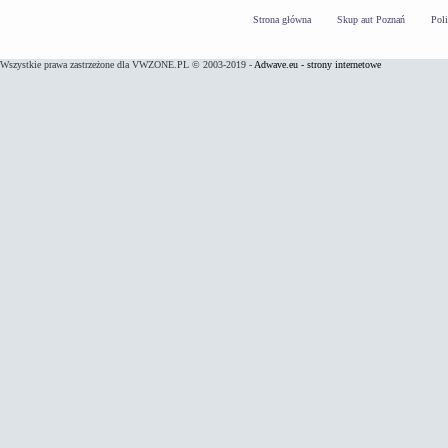
Strona główna
Skup aut Poznań
Pol
Wszystkie prawa zastrzeżone dla VWZONE.PL © 2003-2019 -
Adwave.eu - strony internetowe