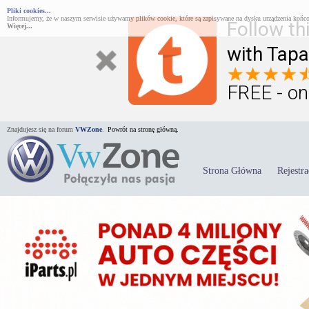
Pliki cookies...
Informujemy, że w naszym serwisie używamy plików cookie, które są zapisywane na dysku urządzenia końco
Follow th
Więcej...
with Tapa
FREE - on
Znajdujesz się na forum
VWZone
.
Powrót na stronę główną.
Strona Główna
Rejestra