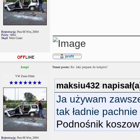
_______________
Rejestracja:
Pon 06 Wrz, 2004
Posty:
4665
Skąd:
West Coast
krupi
Temat postu:
Re: Jaki preparat do kokpitu?
VW Zone Older
maksiu432 napisał(a
Ja używam zawsze
tak ładnie pachnie 
Podnośnik koszow
Rejestracja:
Pon 06 Wrz, 2004