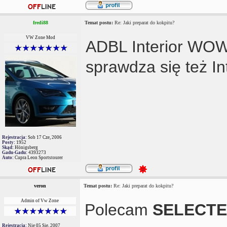
fredi88
Temat postu:
Re: Jaki preparat do kokpitu?
VW Zone Mod
ADBL Interior WOW
sprawdza się też In
Rejestracja:
Sob 17 Cze, 2006
Posty:
1952
Skąd:
Hönigsberg
Gadu-Gadu:
4393273
Auto:
Cupra Leon Sportstourer
veron
Temat postu:
Re: Jaki preparat do kokpitu?
Admin of Vw Zone
Polecam
SELECTED
Rejestracja:
Nie 05 Sie, 2007