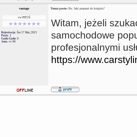
vantage
Temat postu:
Re: Jaki preparat do kokpitu?
vw PITUŚ
Witam, jeżeli szuka
samochodowe popul
Rejestracja:
Śro 17 Mar, 2021
Posty:
1
Gadu-Gadu:
0
Auto:
vv 90
profesjonalnymi usł
https://www.carstyli