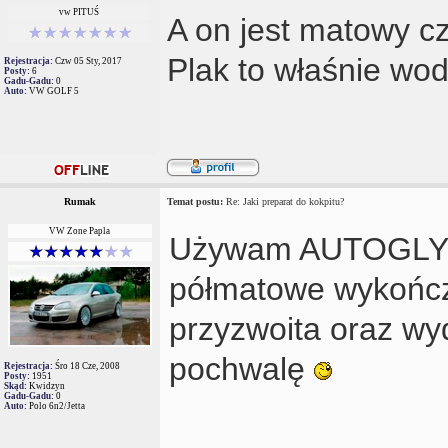
vw PITUŚ
A on jest matowy cz
Plak to właśnie wo
Rejestracja:
Czw 05 Sty, 2017
Posty:
6
Gadu-Gadu:
0
Auto:
VW GOLF 5
Rumak
Temat postu:
Re: Jaki preparat do kokpitu?
VW Zone Papla
Używam AUTOGLYM-a
półmatowe wykończ
przyzwoita oraz wy
pochwalę
Rejestracja:
Śro 18 Cze, 2008
Posty:
1951
Skąd:
Kwidzyn
Gadu-Gadu:
0
Auto:
Polo 6n2/Jetta