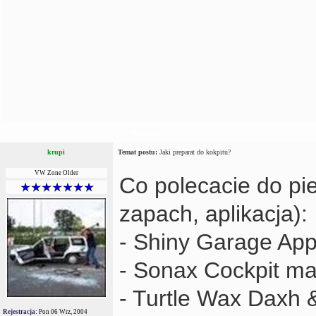
Autor
Wiadomość
krupi
Temat postu:
Jaki preparat do kokpitu?
VW Zone Older
Co polecacie do pie
zapach, aplikacja):
- Shiny Garage Appl
- Sonax Cockpit ma
- Turtle Wax Daxh 
Rejestracja:
Pon 06 Wrz, 2004