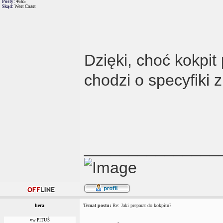
Posty:
4665
Skąd:
West Coast
Dzięki, choć kokpit
chodzi o specyfiki
_______________
hera
Temat postu:
Re: Jaki preparat do kokpitu?
vw PITUŚ