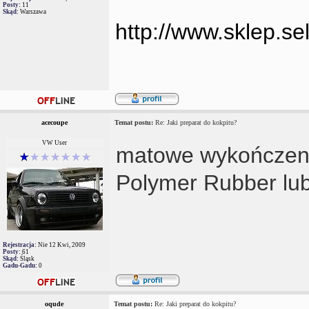
Posty:
11
Skąd:
Warszawa
http://www.sklep.sel
acecoupe
Temat postu:
Re: Jaki preparat do kokpitu?
VW User
matowe wykończeni
Polymer Rubber lub
Rejestracja:
Nie 12 Kwi, 2009
Posty:
61
Skąd:
Śląsk
Gadu-Gadu:
0
oqude
Temat postu:
Re: Jaki preparat do kokpitu?