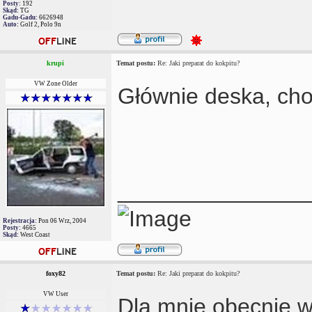
Posty:
192
Skąd:
TG
Gadu-Gadu:
6626948
Auto:
Golf 2, Polo 9n
krupi
Temat postu:
Re: Jaki preparat do kokpitu?
VW Zone Older
Głównie deska, cho
_______________
Rejestracja:
Pon 06 Wrz, 2004
Posty:
4665
Skąd:
West Coast
foxy82
Temat postu:
Re: Jaki preparat do kokpitu?
VW User
Dla mnie obecnie w