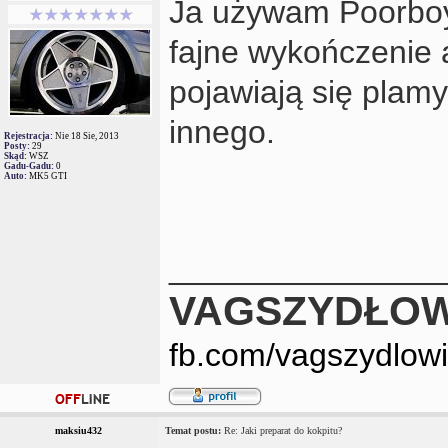
Ja używam Poorboy'
fajne wykończenie 
pojawiają się plamy
innego.
Rejestracja:
Nie 18 Sie, 2013
Posty:
29
Skąd:
WSZ
Gadu-Gadu:
0
Auto:
MK5 GTI
_______________
VAGSZYDŁOW
fb.com/vagszydlow
maksiu432
Temat postu:
Re: Jaki preparat do kokpitu?