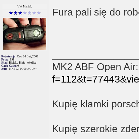
VW Maniak
Fura pali się do ro
_______________
Rejestracja:
Czw 26 Lut, 2009
Posty:
698
Skąd:
Bielsko Biała - okolice
MK2 ABF Open Air
Gadu-Gadu:
0
Auto:
MK2 GTI G60 AGU++
f=112&t=77443&vi
Kupię klamki porsc
Kupię szerokie zder