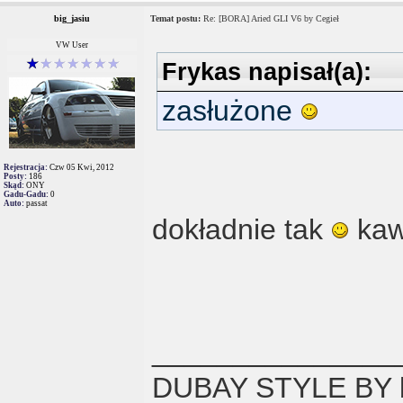
big_jasiu
Temat postu:
Re: [BORA] Aried GLI V6 by Cegieł
VW User
Frykas napisał(a):
zasłużone
Rejestracja:
Czw 05 Kwi, 2012
Posty:
186
Skąd:
ONY
Gadu-Gadu:
0
Auto:
passat
dokładnie tak
kaw
_______________
DUBAY STYLE BY b