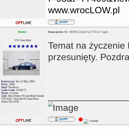
www.wrocLOW.pl
BartoL
Temat postu:
Re: [BORA] Aried GLI V6 by Cegieł
VW Zone Mod
Temat na życzenie 
przesunięty. Pozdr
Rejestracja:
Śro 24 Mar, 2004
Posty:
3004
Skąd:
Świdnica
Gadu-Gadu:
3239572
_______________
Skype:
vwzone
Auto:
Bora Sedan V6 oraz Bora Variant
TDI ASZ+ Jetta mk II Coupe Bora
Sedan TDi ATD