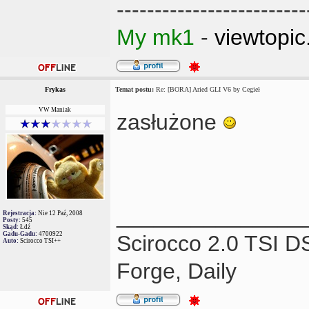
-------------------------
My mk1
-
viewtopi
Frykas
Temat postu:
Re: [BORA] Aried GLI V6 by Cegieł
VW Maniak
zasłużone
_______________
Rejestracja:
Nie 12 Paź, 2008
Posty:
545
Skąd:
Łdź
Gadu-Gadu:
4700922
Scirocco 2.0 TSI 
Auto:
Scirocco TSI++
Forge, Daily