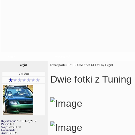
Autor
Wiadomość
cegiel
Temat postu:
Re: [BORA] Aried GLI V6 by Cegieł
VW User
Dwie fotki z Tuning
Rejestracja:
Nie 15 Lip, 2012
Posty:
173
Skąd:
wrocLOW
Gadu-Gadu:
0
Auto:
BORAT