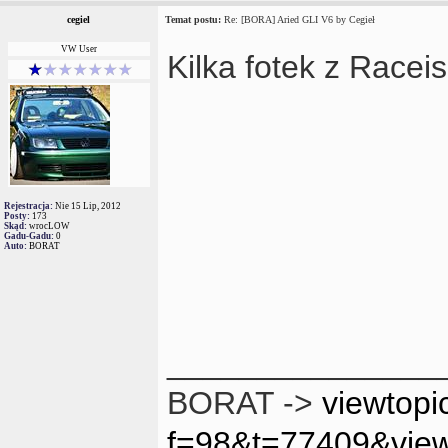
cegiel
Temat postu:
Re: [BORA] Aried GLI V6 by Cegieł
VW User
Kilka fotek z Race
Rejestracja:
Nie 15 Lip, 2012
Posty:
173
Skąd:
wrocLOW
Gadu-Gadu:
0
Auto:
BORAT
_______________
BORAT ->
viewtopi
f=98&t=77409&vie