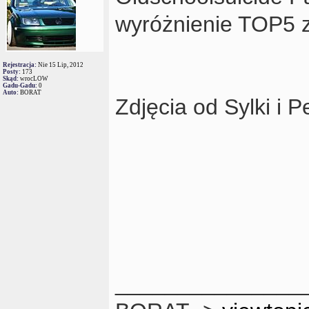
wyróżnienie TOP5 z
Rejestracja:
Nie 15 Lip, 2012
Posty:
173
Skąd:
wrocLOW
Gadu-Gadu:
0
Auto:
BORAT
Zdjęcia od Sylki i P
_______________