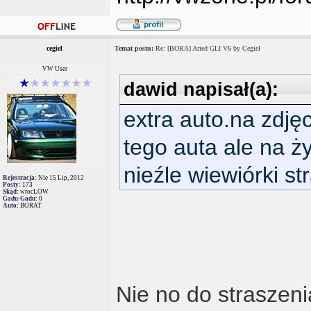
cegiel
Temat postu:
Re: [BORA] Aried GLI V6 by Cegieł
VW User
dawid napisał(a):
extra auto.na zdję
tego auta ale na ż
nieźle wiewiórki st
Rejestracja:
Nie 15 Lip, 2012
Posty:
173
Skąd:
wrocLOW
Gadu-Gadu:
0
Auto:
BORAT
Nie no do straszeni