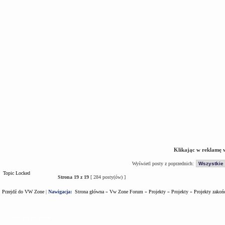
Klikając w reklamę 
Wyświetl posty z poprzednich:
Topic Locked
Strona
19
z
19
[ 284 posty(ów) ]
Przejdź do VW Zone
|
Nawigacja:
Strona główna
»
Vw Zone Forum
»
Projekty
»
Projekty
»
Projekty zakoń
Kto jest na forum