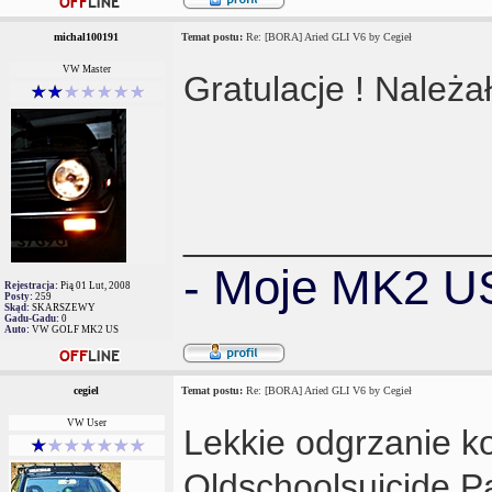
michal100191
Temat postu:
Re: [BORA] Aried GLI V6 by Cegieł
VW Master
Gratulacje ! Należa
_______________
- Moje MK2 US
Rejestracja:
Pią 01 Lut, 2008
Posty:
259
Skąd:
SKARSZEWY
Gadu-Gadu:
0
Auto:
VW GOLF MK2 US
cegiel
Temat postu:
Re: [BORA] Aried GLI V6 by Cegieł
VW User
Lekkie odgrzanie ko
Oldschoolsuicide Pa