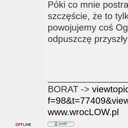
Póki co mnie postr
szczęście, że to ty
powojujemy coś O
odpuszczę przyszły
_______________
BORAT ->
viewtopi
f=98&t=77409&vie
www.wrocLOW.pl