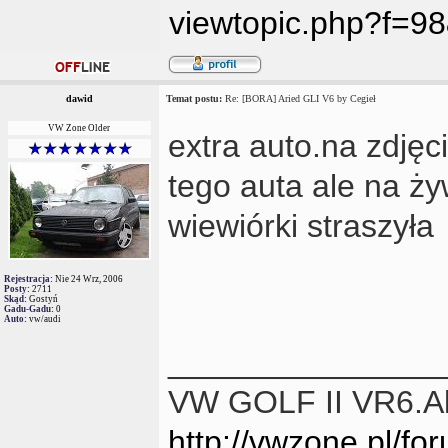
viewtopic.php?f=9
dawid
Temat postu:
Re: [BORA] Aried GLI V6 by Cegieł
VW Zone Older
extra auto.na zdjęc
tego auta ale na ży
wiewiórki straszyła
Rejestracja:
Nie 24 Wrz, 2006
Posty:
2711
Skąd:
Gostyń
Gadu-Gadu:
0
Auto:
vw/audi
_______________
VW GOLF II VR6.Akt
http://vwzone.pl/f