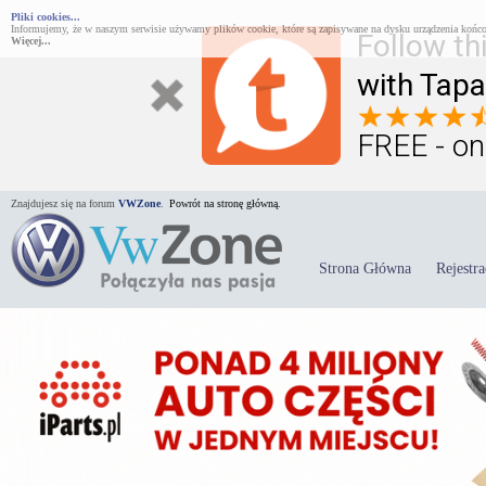
Pliki cookies...
Informujemy, że w naszym serwisie używamy plików cookie, które są zapisywane na dysku urządzenia końco
Follow th
Więcej...
with Tapa
FREE - on
Znajdujesz się na forum
VWZone
.
Powrót na stronę główną.
Strona Główna
Rejestra