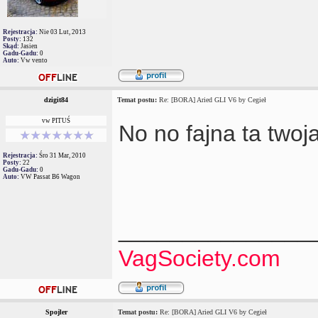
Rejestracja:
Nie 03 Lut, 2013
Posty:
132
Skąd:
Jasien
Gadu-Gadu:
0
Auto:
Vw vento
dzigit84
Temat postu:
Re: [BORA] Aried GLI V6 by Cegieł
vw PITUŚ
No no fajna ta twoj
Rejestracja:
Śro 31 Mar, 2010
Posty:
22
Gadu-Gadu:
0
Auto:
VW Passat B6 Wagon
_______________
VagSociety.com
Spojler
Temat postu:
Re: [BORA] Aried GLI V6 by Cegieł