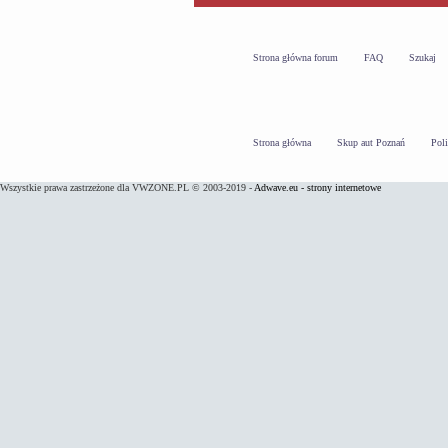
Strona główna forum
FAQ
Szukaj
Strona główna
Skup aut Poznań
Pol
Wszystkie prawa zastrzeżone dla VWZONE.PL © 2003-2019 -
Adwave.eu - strony internetowe