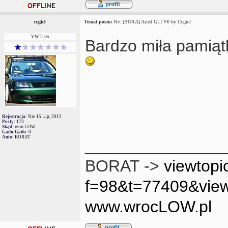
cegiel
Temat postu:
Re: [BORA] Aried GLI V6 by Cegieł
VW User
Bardzo miła pamiąt
Rejestracja:
Nie 15 Lip, 2012
Posty:
173
Skąd:
wrocLOW
Gadu-Gadu:
0
Auto:
BORAT
_______________
BORAT ->
viewtopi
f=98&t=77409&vie
www.wrocLOW.pl