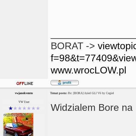
_______________
BORAT ->
viewtopi
f=98&t=77409&vie
www.wrocLOW.pl
vwjanekvento
Temat postu:
Re: [BORA] Aried GLI V6 by Cegieł
VW User
Widzialem Bore na 