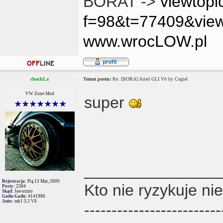
BORAT ->
viewtopi
f=98&t=77409&vie
www.wrocLOW.pl
chochLa
Temat postu:
Re: [BORA] Aried GLI V6 by Cegieł
VW Zone Mod
super
_______________
Rejestracja:
Pią 13 Mar, 2009
Kto nie ryzykuje ni
Posty:
2384
Skąd:
Jaworzno
Gadu-Gadu:
4141986
Auto:
mk1 3.2 V6
-------------------------