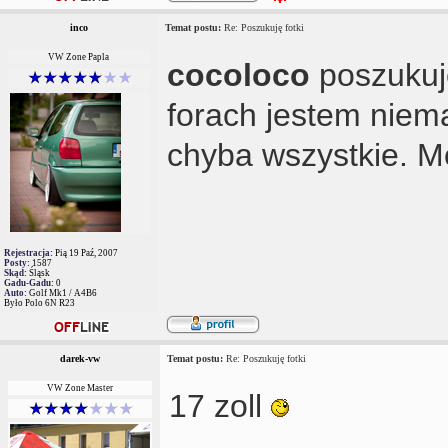
inco
Temat postu:
Re: Poszukuję fotki
VW Zone Papla
cocoloco
poszukuje
forach jestem niem
chyba wszystkie. 
Rejestracja:
Pią 19 Paź, 2007
Posty:
1587
Skąd:
Śląsk
Gadu-Gadu:
0
Auto:
Golf Mk1 / A4B6
Było Polo 6N R23
darek-vw
Temat postu:
Re: Poszukuję fotki
VW Zone Master
17 zoll