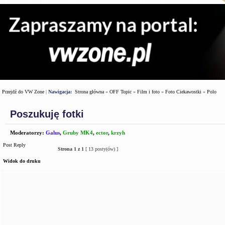
Przejdź do VW Zone
|
Nawigacja:
Strona główna
»
OFF Topic
»
Film i foto
»
Foto Ciekawostki
»
Polo
Poszukuję fotki
Moderatorzy:
Galus
,
Gruby MK4
,
ector
,
krzyh
Post Reply
Strona
1
z
1
[ 13 posty(ów) ]
Widok do druku