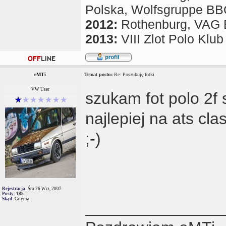
Polska, Wolfsgruppe B
2012:
Rothenburg, VAG EV
2013:
VIII Zlot Polo Klu
eMTi
Temat postu:
Re: Poszukuję fotki
VW User
szukam fot polo 2f 
najlepiej na ats cl
;-)
Rejestracja:
Śro 26 Wrz, 2007
Posty:
188
Skąd:
Gdynia
_______________