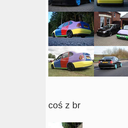
coś z br