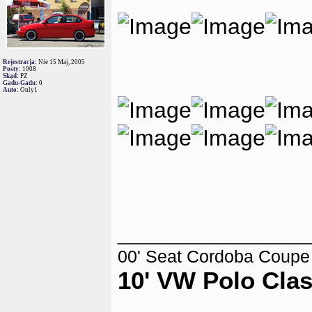
Rejestracja:
Nie 15 Maj, 2005
Posty:
1008
Skąd:
PZ
Gadu-Gadu:
0
Auto:
Only1
_______________
00' Seat Cordoba Coupe 1
10' VW Polo Cla