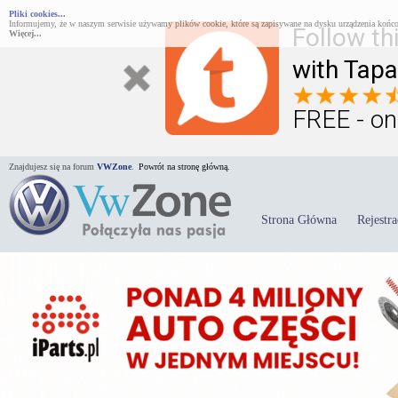
Pliki cookies...
Informujemy, że w naszym serwisie używamy plików cookie, które są zapisywane na dysku urządzenia końco
Follow th
Więcej...
with Tapa
FREE - on
Znajdujesz się na forum
VWZone
.
Powrót na stronę główną.
Strona Główna
Rejestra