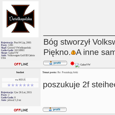
_______________
Bóg stworzył Volks
Rejestracja:
Pon 04 Lip, 2005
Posty:
1281
Skąd:
Gostyń VWielkopolski
Piękno.
A inne sa
Gadu-Gadu:
16118901
Skype:
GalusVW
Auto:
Volkswagen Golf III Cabrio
USA
bucket
Temat postu:
Re: Poszukuję fotki
vw PITUŚ
poszukuje 2f steih
Rejestracja:
Czw 26 Lut, 2015
Posty:
2
Gadu-Gadu:
0
Auto:
jetta a2 1,3 nz