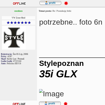
cocoloco
Temat postu:
Re: Poszukuję fotki
VW Zone Mod
potrzebne.. foto 6n 1
_______________
Rejestracja:
Śro 05 Lip, 2006
Posty:
4247
Skąd:
Suchy Las / Poznań
Stylepoznan
Gadu-Gadu:
4722144
Auto:
Felicita i B3 US
35i GLX