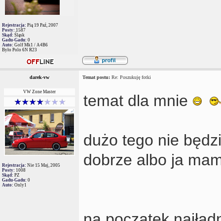
Rejestracja:
Pią 19 Paź, 2007
Posty:
1587
Skąd:
Śląsk
Gadu-Gadu:
0
Auto:
Golf Mk1 / A4B6
Było Polo 6N R23
darek-vw
Temat postu:
Re: Poszukuję fotki
VW Zone Master
temat dla mnie
dużo tego nie będz
dobrze albo ja ma
Rejestracja:
Nie 15 Maj, 2005
Posty:
1008
Skąd:
PZ
Gadu-Gadu:
0
Auto:
Only1
na początek najład