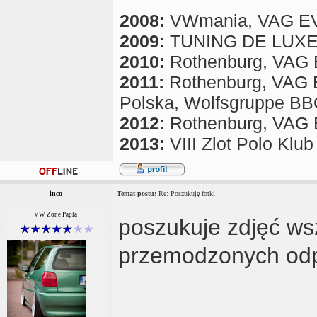
2008:
VWmania, VAG E
2009:
TUNING DE LUX
2010:
Rothenburg, VAG EV
2011:
Rothenburg, VAG EV
Polska, Wolfsgruppe B
2012:
Rothenburg, VAG EV
2013:
VIII Zlot Polo Klu
inco
Temat postu:
Re: Poszukuję fotki
VW Zone Papla
poszukuje zdjęć wsz
przemodzonych odp