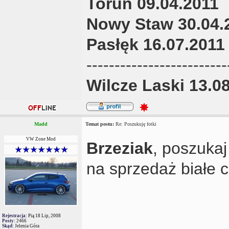
Toruń 09.04.2011
Nowy Staw 30.04.
Pasłęk 16.07.2011
-------------------------
Wilcze Laski 13.0
Madd
Temat postu:
Re: Poszukuję fotki
VW Zone Mod
Brzeziak
, poszukaj
na sprzedaż białe
Rejestracja:
Pią 18 Lip, 2008
Posty:
2466
Skąd:
Jelenia Góra