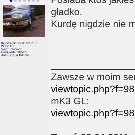
gładko.
Kurdę nigdzie nie 
Rejestracja:
Czw 03 Cze, 2010
Posty:
142
Skąd:
Koronowo
Gadu-Gadu:
9045677
Auto:
Golf3 & Polo 86c
_______________
Zawsze w moim ser
viewtopic.php?f=
mK3 GL:
viewtopic.php?f=