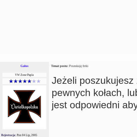
Autor
Wiadomość
Galus
Temat postu:
Poszukuję fotki
VW Zone Papla
Jeżeli poszukujesz 
pewnych kołach, lu
jest odpowiedni ab
Rejestracja:
Pon 04 Lip, 2005