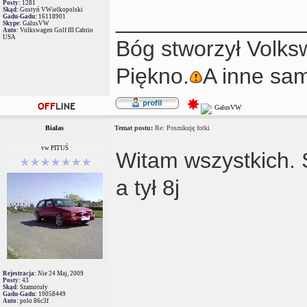
Posty:
1281
Skąd:
Gostyń VWielkopolski
_______________
Gadu-Gadu:
16118901
Skype:
GalusVW
Auto:
Volkswagen Golf III Cabrio
USA
Bóg stworzył Volks
Piękno.
A inne sa
Bialas
Temat postu:
Re: Poszukuję fotki
vw PITUŚ
Witam wszystkich. 
a tył 8j
Rejestracja:
Nie 24 Maj, 2009
Posty:
43
Skąd:
Szamotuły
Gadu-Gadu:
10058449
Auto:
polo 86c3f