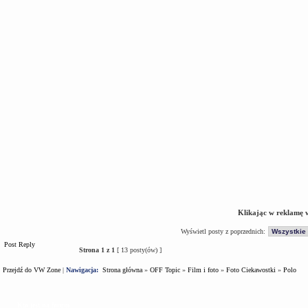
Klikając w reklamę 
Wyświetl posty z poprzednich:
Post Reply
Strona
1
z
1
[ 13 posty(ów) ]
Przejdź do VW Zone
|
Nawigacja:
Strona główna
»
OFF Topic
»
Film i foto
»
Foto Ciekawostki
»
Polo
Kto jest na forum