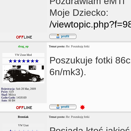
Pozdrawiam eMTi
Moje Dziecko:
/viewtopic.php?f=
drag_op
Temat postu:
Re: Poszukuję fotki
VW Zone Mod
Poszukuje fotki 86
6n/mk3).
Rejestracja:
Sob 28 Mar, 2009
Posty:
619
Skąd:
Milicz
Gadu-Gadu:
1459169
Auto:
80 B4
Brzeziak
Temat postu:
Re: Poszukuję fotki
VW User
Posiada ktoś jakieś