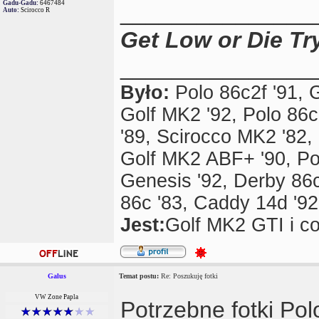
Gadu-Gadu:
6467484
_______________
Auto:
Scirocco R
Get Low or Die Try
_______________
Było:
Polo 86c2f '91, 
Golf MK2 '92, Polo 86c
'89, Scirocco MK2 '82, 
Golf MK2 ABF+ '90, Pol
Genesis '92, Derby 86c
86c '83, Caddy 14d '92,
Jest:
Golf MK2 GTI i co
Galus
Temat postu:
Re: Poszukuję fotki
VW Zone Papla
Potrzebne fotki Polo