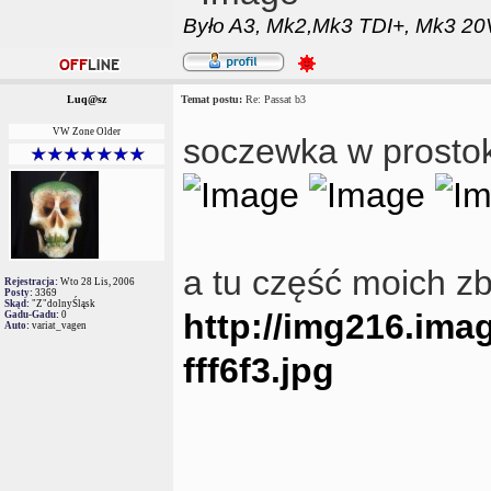
Było
A3,
Mk2,
Mk3 TDI+,
Mk3 20V
Luq@sz
Temat postu:
Re: Passat b3
VW Zone Older
soczewka w prosto
a tu część moich z
Rejestracja:
Wto 28 Lis, 2006
Posty:
3369
Skąd:
"Z"dolnyŚląsk
http://img216.ima
Gadu-Gadu:
0
Auto:
variat_vagen
fff6f3.jpg