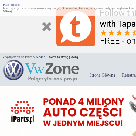
Pliki cookies...
Informujemy, że w naszym serwisie używamy plików cookie, które są zapisywane na dysku urządzenia końco
Follow th
Więcej...
with Tapa
FREE - on
Znajdujesz się na forum
VWZone
.
Powrót na stronę główną.
Strona Główna
Rejestra