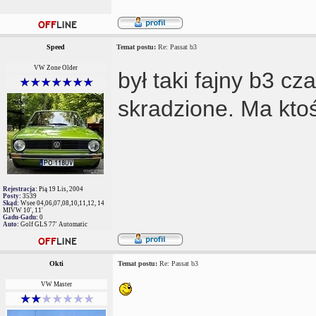
Speed
Temat postu:
Re: Passat b3
VW Zone Older
był taki fajny b3 c
skradzione. Ma ktoś
Rejestracja:
Pią 19 Lis, 2004
Posty:
3539
Skąd:
Wsee 04,06,07,08,10,11,12, 14
MIVW 10', 11'
Gadu-Gadu:
0
Auto:
Golf GLS 77' Automatic
Okti
Temat postu:
Re: Passat b3
VW Master