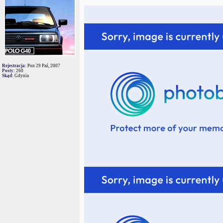
Rejestracja:
Pon 29 Paź, 2007
Posty:
260
Skąd:
Gdynia