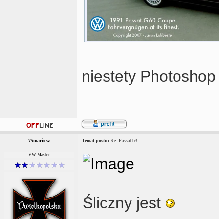
niestety Photoshop
75mariusz
Temat postu:
Re: Passat b3
VW Master
Śliczny jest