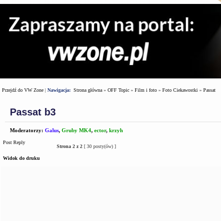
Przejdź do VW Zone
|
Nawigacja:
Strona główna
»
OFF Topic
»
Film i foto
»
Foto Ciekawostki
»
Passat
Passat b3
Moderatorzy:
Galus
,
Gruby MK4
,
ector
,
krzyh
Post Reply
Strona
2
z
2
[ 30 posty(ów) ]
Widok do druku