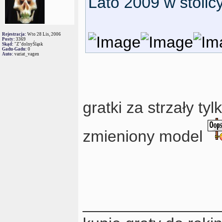
Lato 2009 w stolic
Rejestracja:
Wto 28 Lis, 2006
Posty:
3369
Skąd:
"Z"dolnyŚląsk
Gadu-Gadu:
0
Auto:
variat_vagen
gratki za strzały tyl
zmieniony model
_______________