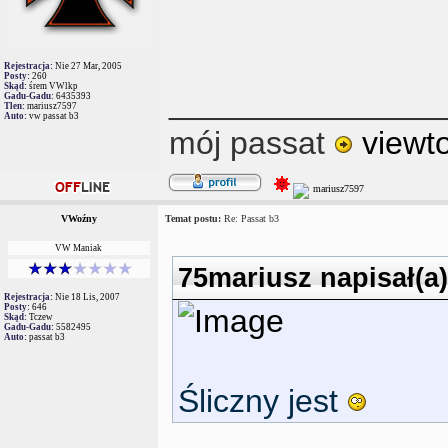
Rejestracja:
Nie 27 Mar, 2005
Posty:
260
Skąd:
śrem VWlkp
_______________
Gadu-Gadu:
6435393
Tlen:
mariusz7597
Auto:
vw passat b3
mój passat
viewt
VWoźny
Temat postu:
Re: Passat b3
VW Maniak
75mariusz napisał(a)
Rejestracja:
Nie 18 Lis, 2007
Posty:
646
Skąd:
Tczew
Gadu-Gadu:
5582495
Auto:
passat b3
Śliczny jest