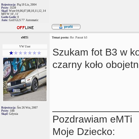
Rejestracja:
Pią 19 Lis, 2004
Posty:
3539
Skąd:
Wsee 04,06,07,08,10,11,12, 14
MIVW 10', 11'
Gadu-Gadu:
0
Auto:
Golf GLS 77' Automatic
eMTi
Temat postu:
Re: Passat b3
VW User
Szukam fot B3 w ko
czarny koło obojet
_______________
Rejestracja:
Śro 26 Wrz, 2007
Posty:
188
Skąd:
Gdynia
Pozdrawiam eMTi
Moje Dziecko: