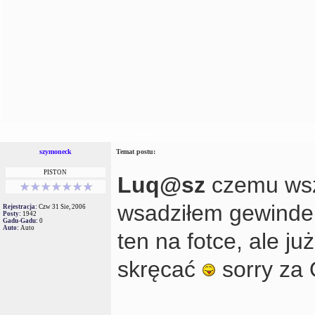
Autor
Wiadomość
szymoneck
Temat postu:
PISTON
Luq@sz
czemu wsz
wsadziłem gewinde z
Rejestracja:
Czw 31 Sie, 2006
Posty:
1942
Gadu-Gadu:
0
Auto:
Auto
ten na fotce, ale ju
skręcać
sorry za