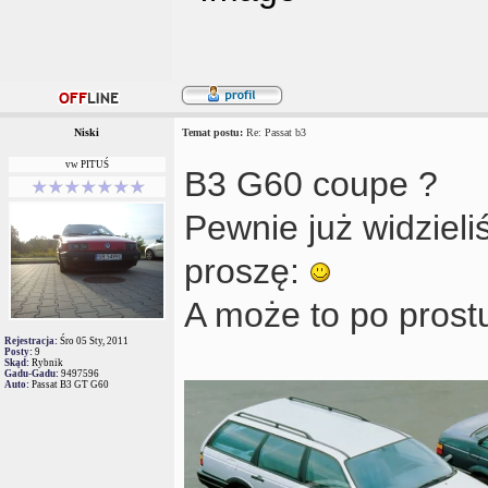
Niski
Temat postu:
Re: Passat b3
vw PITUŚ
B3 G60 coupe ?
Pewnie już widzieliśc
proszę:
A może to po pros
Rejestracja:
Śro 05 Sty, 2011
Posty:
9
Skąd:
Rybnik
Gadu-Gadu:
9497596
Auto:
Passat B3 GT G60