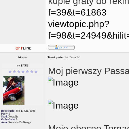
kupie graty do reki
f=39&t=61863
viewtopic.php?
f=98&t=24949&hil
Akeitsu
Temat postu:
Re: Passat b3
vw PITUŚ
Moj pierwszy Pass
Rejestracja:
Sob 13 Gru, 2008
Posty:
5
Skąd:
Koszalin
Gadu-Gadu:
0
Auto:
Komis in Da Garage
Moje obecne Torna