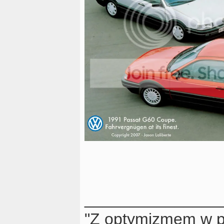
_______________
"Z optymizmem w p