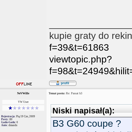
_______________
kupie graty do reki
f=39&t=61863
viewtopic.php?
f=98&t=24949&hil
NeVWille
Temat postu:
Re: Passat b3
VW User
Niski napisał(a):
Rejestracja:
Pią 19 Cze, 2009
Posty:
80
B3 G60 coupe ?
Gadu-Gadu:
0
Auto:
dmasdn