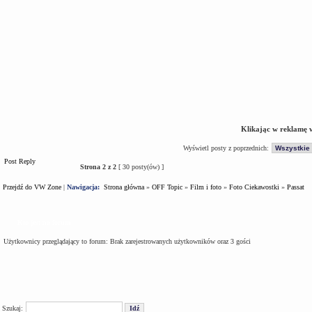
Klikając w reklamę 
Wyświetl posty z poprzednich:
Post Reply
Strona
2
z
2
[ 30 posty(ów) ]
Przejdź do VW Zone
|
Nawigacja:
Strona główna
»
OFF Topic
»
Film i foto
»
Foto Ciekawostki
»
Passat
Kto jest na forum
Użytkownicy przeglądający to forum: Brak zarejestrowanych użytkowników oraz 3 gości
Szukaj: