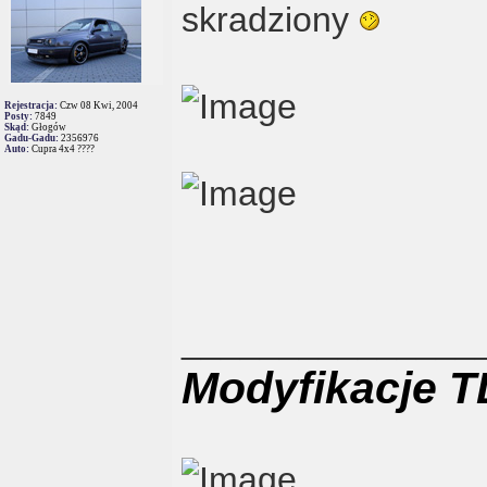
skradziony
Rejestracja:
Czw 08 Kwi, 2004
Posty:
7849
Skąd:
Głogów
Gadu-Gadu:
2356976
Auto:
Cupra 4x4 ????
_______________
Modyfikacje T