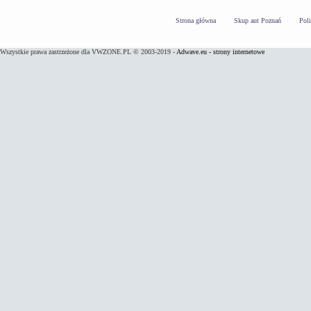
Strona główna
Skup aut Poznań
Pol
Wszystkie prawa zastrzeżone dla VWZONE.PL © 2003-2019 -
Adwave.eu - strony internetowe