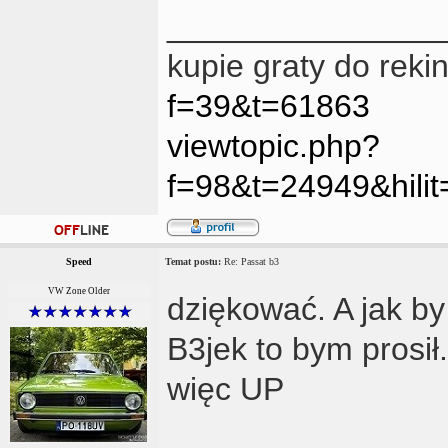
_______________
kupie graty do reki
f=39&t=61863
viewtopic.php?
f=98&t=24949&hil
Speed
Temat postu:
Re: Passat b3
VW Zone Older
dziękować. A jak by
B3jek to bym prosił.
więc UP