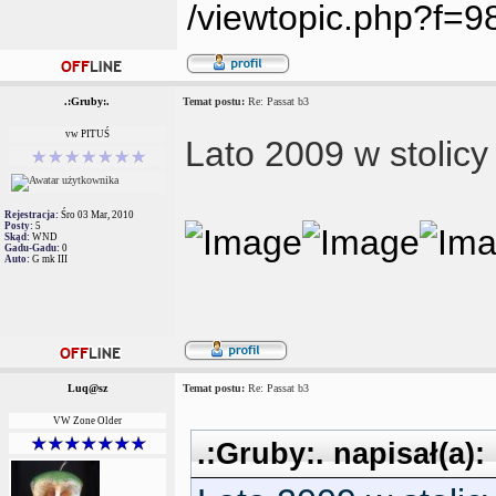
/viewtopic.php?f=
.:Gruby:.
Temat postu:
Re: Passat b3
vw PITUŚ
Lato 2009 w stolicy
Rejestracja:
Śro 03 Mar, 2010
Posty:
5
Skąd:
WND
Gadu-Gadu:
0
Auto:
G mk III
Luq@sz
Temat postu:
Re: Passat b3
VW Zone Older
.:Gruby:. napisał(a):