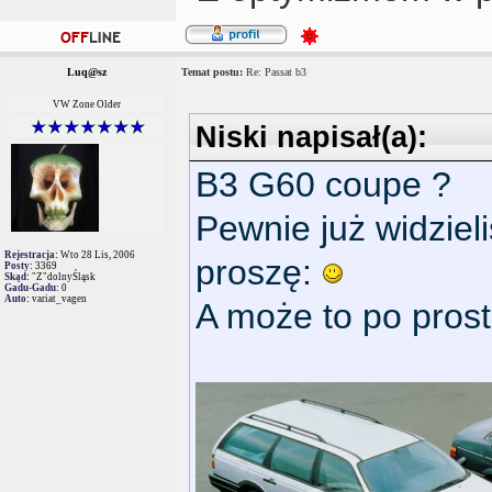
Luq@sz
Temat postu:
Re: Passat b3
VW Zone Older
Niski napisał(a):
B3 G60 coupe ?
Pewnie już widzieliś
Rejestracja:
Wto 28 Lis, 2006
proszę:
Posty:
3369
Skąd:
"Z"dolnyŚląsk
Gadu-Gadu:
0
Auto:
variat_vagen
A może to po pros