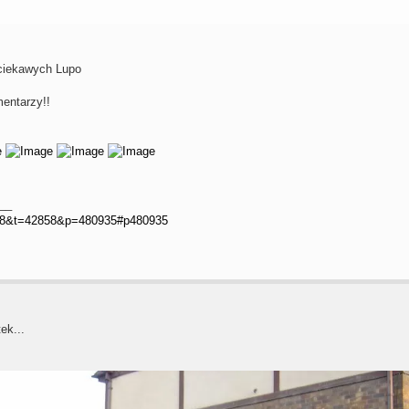
 ciekawych Lupo
entarzy!!
__
=98&t=42858&p=480935#p480935
ek...