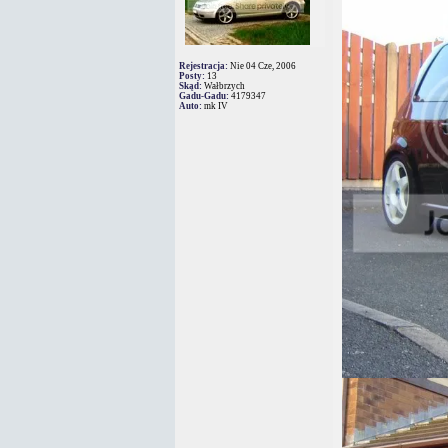
Rejestracja:
Nie 04 Cze, 2006
Posty:
13
Skąd:
Wałbrzych
Gadu-Gadu:
4179347
Auto:
mk IV