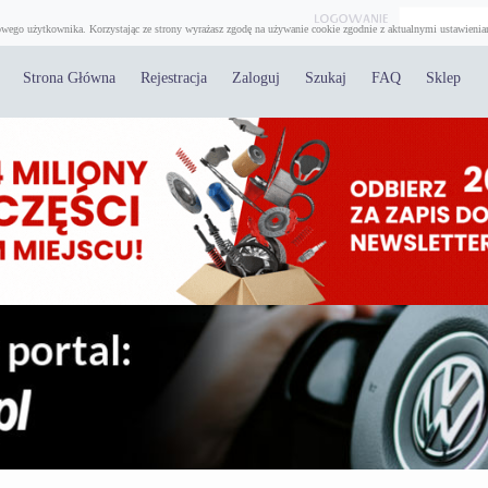
wego użytkownika. Korzystając ze strony wyrażasz zgodę na używanie cookie zgodnie z aktualnymi ustawienia
Strona Główna
Rejestracja
Zaloguj
Szukaj
FAQ
Sklep