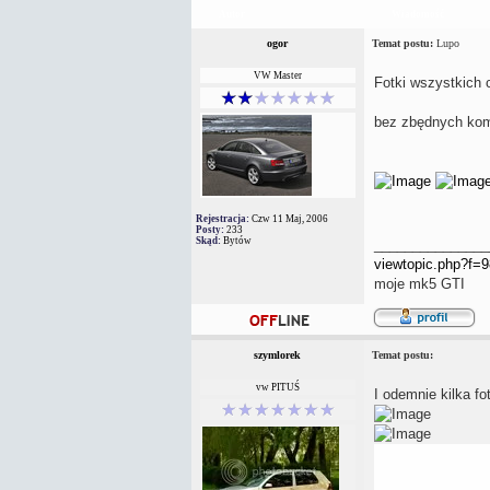
Autor
Wiadomość
ogor
Temat postu:
Lupo
VW Master
Fotki wszystkich
bez zbędnych kom
Rejestracja:
Czw 11 Maj, 2006
Posty:
233
Skąd:
Bytów
_______________
viewtopic.php?f
moje mk5 GTI
szymlorek
Temat postu:
vw PITUŚ
I odemnie kilka fot