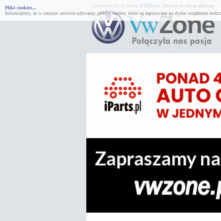
Znajdujesz się na forum
VWZone
.
Powrót na stronę główną.
Pliki cookies...
Informujemy, że w naszym serwisie używamy plików cookie, które są zapisywane na dysku urządzenia końco