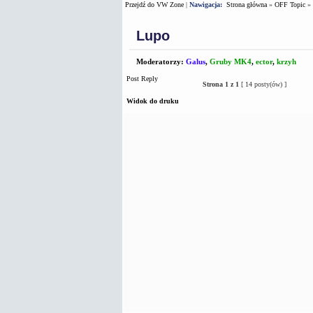
Przejdź do VW Zone
|
Nawigacja:
Strona główna
»
OFF Topic
»
Lupo
Moderatorzy:
Galus
,
Gruby MK4
,
ector
,
krzyh
Post Reply
Strona
1
z
1
[ 14 posty(ów) ]
Widok do druku