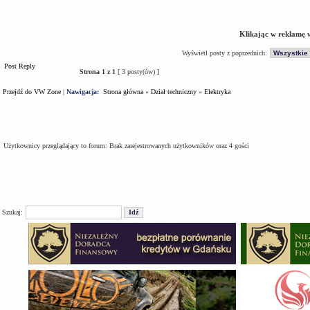
Klikając w reklamę 
Wyświetl posty z poprzednich:
Post Reply
Strona
1
z
1
[ 3 posty(ów) ]
Przejdź do VW Zone
|
Nawigacja:
Strona główna
»
Dział techniczny
»
Elektryka
Kto jest na forum
Użytkownicy przeglądający to forum: Brak zarejestrowanych użytkowników oraz 4 gości
Szukaj: