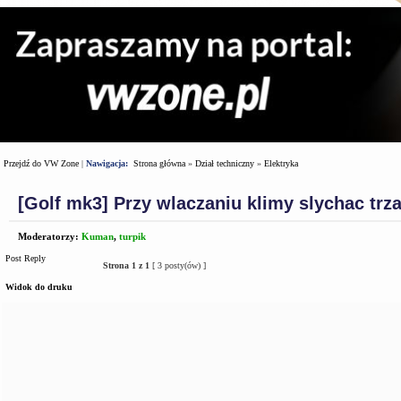
Przejdź do VW Zone
|
Nawigacja:
Strona główna
»
Dział techniczny
»
Elektryka
[Golf mk3] Przy wlaczaniu klimy slychac tr
Moderatorzy:
Kuman
,
turpik
Post Reply
Strona
1
z
1
[ 3 posty(ów) ]
Widok do druku