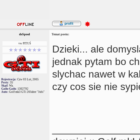
deSpool
Temat postu:
vw PITUŚ
Dzieki... ale domysl
jednak pytam bo cho
slychac nawet w kab
Rejestracja:
Czw 03 Lut, 2005
Posty:
35
czy cos sie nie syp
Skąd:
Wa.
Gadu-Gadu:
1302792
Auto:
Golf mk3 GTi 20Jahre "Jubi"
_______________