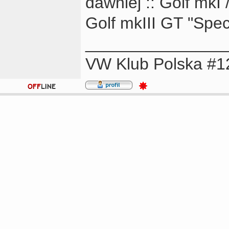
dawniej :: Golf mkI 
Golf mkIII GT "Speci
_______________
VW Klub Polska #1