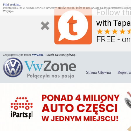
Pliki cookies...
Informujemy, że w naszym serwisie używamy plików cookie, które są zapisywane na dysku urządzenia końco
Follow th
Więcej...
with Tapa
FREE - on
Znajdujesz się na forum
VWZone
.
Powrót na stronę główną.
Strona Główna
Rejestra