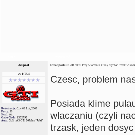
Autor
Wiadomość
deSpool
Temat postu:
[Golf mk3] Przy wlaczaniu klimy slychac trzask w kom
vw PITUŚ
Czesc, problem nas
Posiada klime pulau
Rejestracja:
Czw 03 Lut, 2005
Posty:
35
wlaczaniu (czyli na
Skąd:
Wa.
Gadu-Gadu:
1302792
Auto:
Golf mk3 GTi 20Jahre "Jubi"
trzask, jeden dosyc