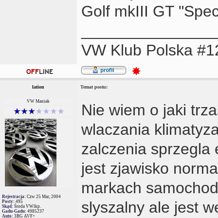
Golf mkIII GT "Speci
_______________
VW Klub Polska #1
lation
Temat postu:
VW Maniak
Nie wiem o jaki trz
wlaczania klimatyza
zalczenia sprzegla
jest zjawisko norm
markach samochodow
Rejestracja:
Czw 25 Mar, 2004
slyszalny ale jest w
Posty:
495
Skąd:
Środa VWlkp.
Gadu-Gadu:
4985237
Auto:
3BG AVF+