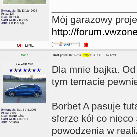
_______________
Rejestracja:
Nie 13 Lip, 2008
Posty:
127
Mój garazowy proje
Skąd:
Nowa Sól
Gadu-Gadu:
2169446
Auto:
14d Pick-Up
http://forum.vwzon
Madd
Temat postu:
Re: [Jetta
Coupe
] GTD TDI+ by herek
VW Zone Mod
Dla mnie bajka. O
tym temacie pewni
Borbet A pasuje tuta
Rejestracja:
Pią 18 Lip, 2008
Posty:
2466
sferze kół co nieco 
Skąd:
Jelenia Góra
Gadu-Gadu:
6467484
Auto:
Scirocco R
powodzenia w reali