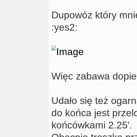
Dupowóz który mni
:yes2:
Więc zabawa dopier
Udało się też ogar
do końca jest przel
końcówkami 2.25'.