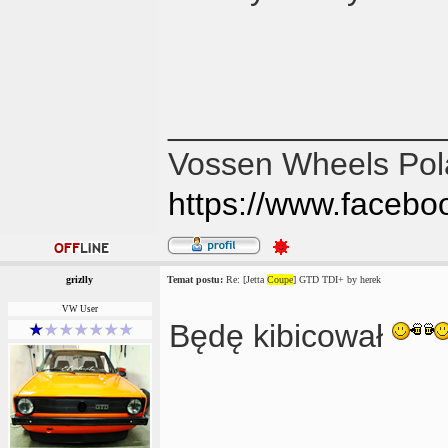
_______________
Vossen Wheels Pol
https://www.faceb
grizlly
Temat postu:
Re: [Jetta
Coupe
] GTD TDI+ by herek
VW User
Będę kibicował