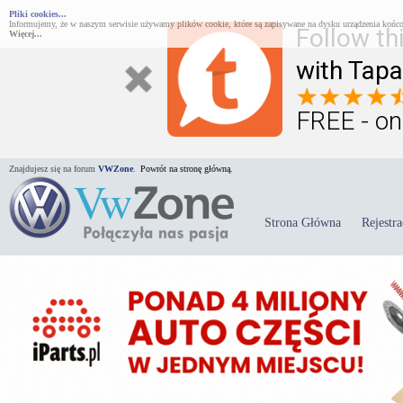
Pliki cookies...
Informujemy, że w naszym serwisie używamy plików cookie, które są zapisywane na dysku urządzenia końco
Follow th
Więcej...
with Tapa
FREE - on
Znajdujesz się na forum
VWZone
.
Powrót na stronę główną.
Strona Główna
Rejestra