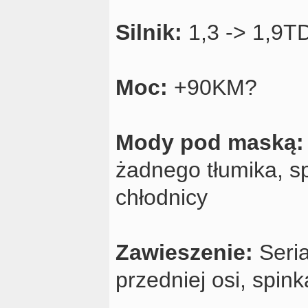
Silnik:
1,3 -> 1,9TD
Moc:
+90KM?
Mody pod maską
żadnego tłumika, 
chłodnicy
Zawieszenie:
Seria
przedniej osi, spin