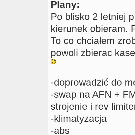
Plany:
Po blisko 2 letniej
kierunek obieram. 
To co chciałem zro
powoli zbierac kas
-doprowadzić do me
-swap na AFN + FMI
strojenie i rev limi
-klimatyzacja
-abs