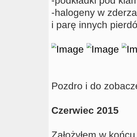
-podkładki pod kla
-halogeny w zderz
i parę innych pierd
Pozdro i do zobacz
Czerwiec 2015
Założyłem w końcu 