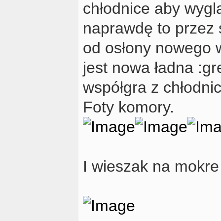
chłodnice aby wyglą
naprawdę to przez 
od osłony nowego w
jest nowa ładna :g
współgra z chłodni
Foty komory.
I wieszak na mokr