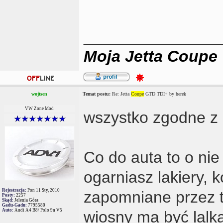
_______________
Moja Jetta Coupe
wojtsen
Temat postu:
Re: Jetta
Coupe
GTD TDI+ by herek
VW Zone Mod
wszystko zgodne z
Co do auta to o nie
ogarniasz lakiery, k
Rejestracja:
Pon 11 Sty, 2010
zapomniane przez t
Posty:
2257
Skąd:
Jelenia Góra
Gadu-Gadu:
7795580
Auto:
Audi A4 B8/ Polo 9n V5
wiosny ma być lalka