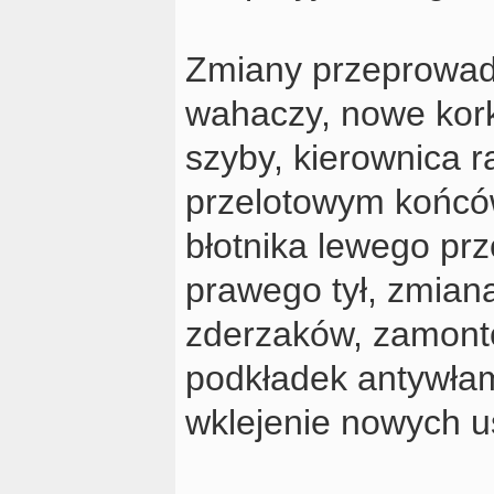
Zmiany przeprowadz
wahaczy, nowe korki
szyby, kierownica ra
przelotowym końcó
błotnika lewego pr
prawego tył, zmian
zderzaków, zamonto
podkładek antywłam
wklejenie nowych u