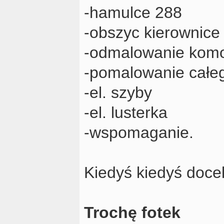
-hamulce 288
-obszyc kierownice 
-odmalowanie komo
-pomalowanie całeg
-el. szyby
-el. lusterka
-wspomaganie.
Kiedyś kiedyś doce
Trochę fotek