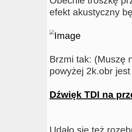
Obecnie troszkę prz
efekt akustyczny bę
Brzmi tak: (Muszę 
powyżej 2k.obr jest
Dźwięk TDI na prz
Udało się też rozeb