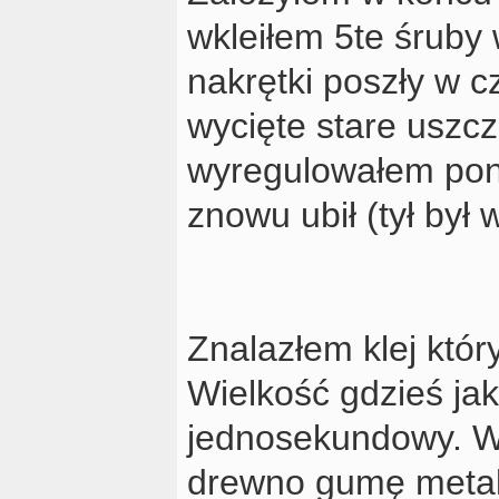
wkleiłem 5te śruby w
nakrętki poszły w c
wycięte stare uszcz
wyregulowałem pono
znowu ubił (tył był
Znalazłem klej który
Wielkość gdzieś jak 
jednosekundowy. Wed
drewno gumę metal 