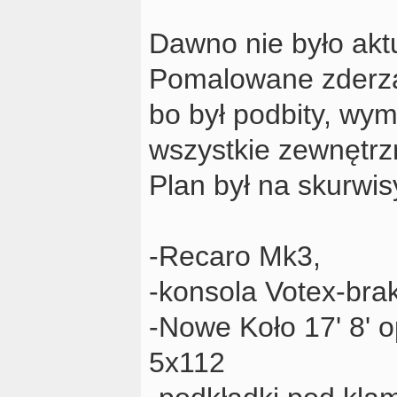
Dawno nie było aktu
Pomalowane zderzak
bo był podbity, wy
wszystkie zewnętrzn
Plan był na skurwi
-Recaro Mk3,
-konsola Votex-brak
-Nowe Koło 17' 8' 
5x112