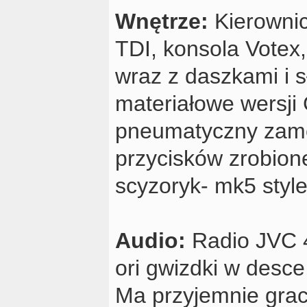
Wnętrze:
Kierownic
TDI, konsola Votex
wraz z daszkami i 
materiałowe wersji
pneumatyczny zame
przycisków zrobion
scyzoryk- mk5 styl
Audio:
Radio JVC 
ori gwizdki w desc
Ma przyjemnie grac