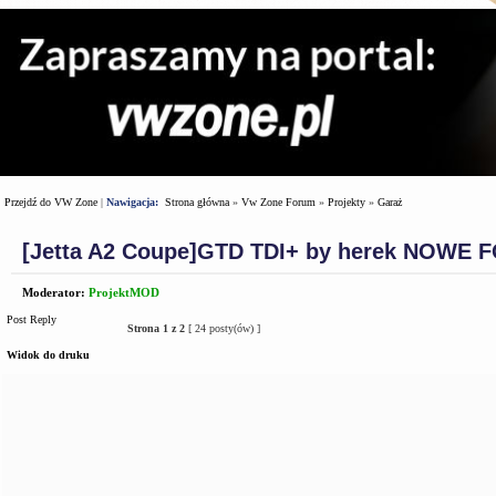
Przejdź do VW Zone
|
Nawigacja:
Strona główna
»
Vw Zone Forum
»
Projekty
»
Garaż
[Jetta A2 Coupe]GTD TDI+ by herek NOWE 
Moderator:
ProjektMOD
Post Reply
Strona
1
z
2
[ 24 posty(ów) ]
Widok do druku