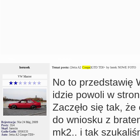
Autor
Wiadomość
herusek
Temat postu:
[Jetta A2
Coupe
]GTD TDI+ by herek NOWE FOTO
VW Master
No to przedstawię W
idzie powoli w stro
Zaczęło się tak, że
do wniosku z brate
Rejestracja:
Nie 24 Maj, 2009
Posty:
354
mk2.. i tak szukaliśm
Skąd:
Jarocin
Gadu-Gadu:
1056131
Auto:
Jetta A2 Coupe TDI+