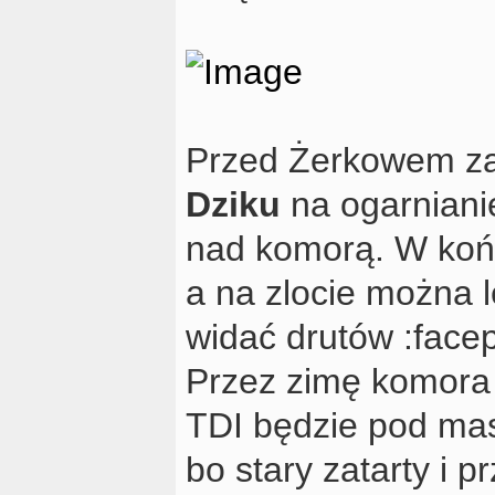
Przed Żerkowem za
Dziku
na ogarniani
nad komorą. W końc
a na zlocie można l
widać drutów :face
Przez zimę komora 
TDI będzie pod m
bo stary zatarty i 