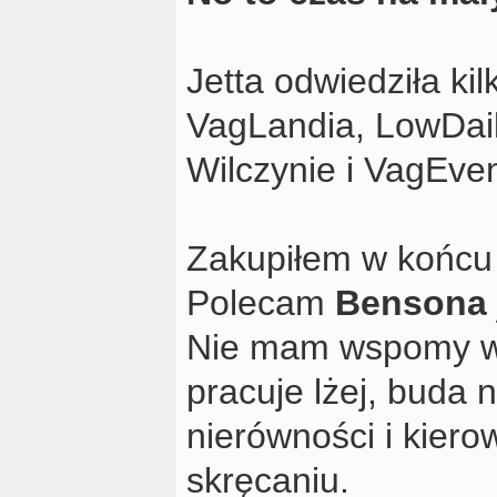
Jetta odwiedziła ki
VagLandia, LowDail
Wilczynie i VagEven
Zakupiłem w końcu
Polecam
Bensona
Nie mam wspomy w 
pracuje lżej, buda n
nierówności i kier
skręcaniu.