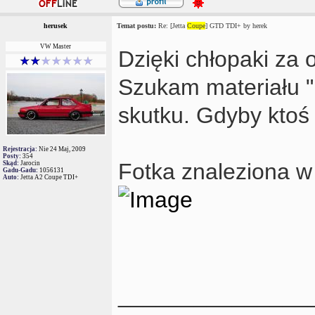
herusek
Temat postu:
Re: [Jetta
Coupe
] GTD TDI+ by herek
VW Master
Dzięki chłopaki za 
Szukam materiału "
skutku. Gdyby ktoś
Rejestracja:
Nie 24 Maj, 2009
Posty:
354
Fotka znaleziona w
Skąd:
Jarocin
Gadu-Gadu:
1056131
Auto:
Jetta A2 Coupe TDI+
_______________