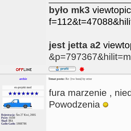
było mk3
viewtopi
f=112&t=47088&hili
jest jetta a2
viewt
&p=797367&hilit=m
archie
Temat postu:
Re: [vw bora] by ector
ex-projekt mod
fura marzenie , ni
Powodzenia
Rejestracja:
Śro 27 Kwi, 2005
Posty:
8109
Skąd:
IRA
Gadu-Gadu:
5988786