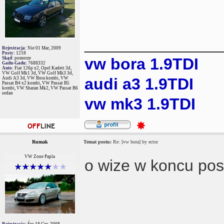
_______________
Rejestracja:
Nie 01 Mar, 2009
Posty:
1218
vw bora 1.9TDI
Skąd:
pomorze
Gadu-Gadu:
7688332
Auto:
Fiat 126p x2, Opel Kadett 3d,
VW Golf Mk1 3d, VW Golf Mk3 3d,
audi a3 1.9TDI
Audi A3 3d, VW Bora kombi, VW
Passat B4 x2 kombi, VW Passat B5
kombi, VW Sharan Mk2, VW Passat B6
sedan
vw mk3 1.9TDI
Rumak
Temat postu:
Re: [vw bora] by ector
VW Zone Papla
o wize w koncu po
Rejestracja:
Śro 18 Cze, 2008