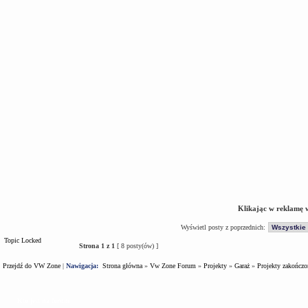
Klikając w reklamę 
Wyświetl posty z poprzednich:
Topic Locked
Strona
1
z
1
[ 8 posty(ów) ]
Przejdź do VW Zone
|
Nawigacja:
Strona główna
»
Vw Zone Forum
»
Projekty
»
Garaż
»
Projekty zakończo
Kto jest na forum