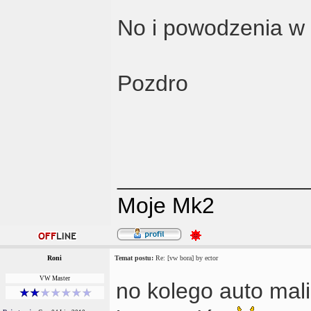
No i powodzenia 
Pozdro
_______________
Moje Mk2
Roni
Temat postu:
Re: [vw bora] by ector
VW Master
no kolego auto mal