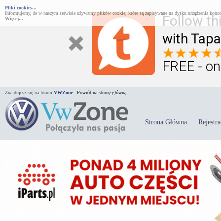
Pliki cookies...
Informujemy, że w naszym serwisie używamy plików cookie, które są zapisywane na dysku urządzenia końco
Follow th
Więcej...
with Tapa
FREE - on
Znajdujesz się na forum
VWZone
.
Powrót na stronę główną.
Strona Główna
Rejestra