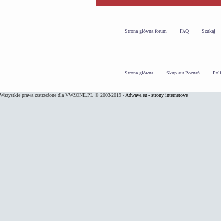
Strona główna forum
FAQ
Szukaj
Strona główna
Skup aut Poznań
Pol
Wszystkie prawa zastrzeżone dla VWZONE.PL © 2003-2019 -
Adwave.eu - strony internetowe