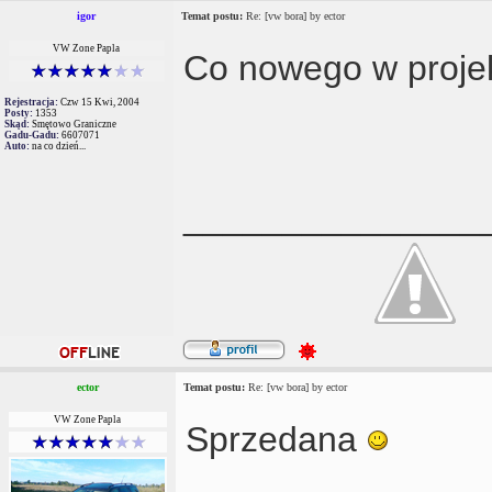
igor
Temat postu:
Re: [vw bora] by ector
VW Zone Papla
Co nowego w proje
Rejestracja:
Czw 15 Kwi, 2004
Posty:
1353
Skąd:
Smętowo Graniczne
Gadu-Gadu:
6607071
Auto:
na co dzień...
_______________
ector
Temat postu:
Re: [vw bora] by ector
VW Zone Papla
Sprzedana