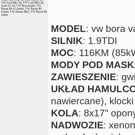
VW Golf Mk1 3d, VW Golf Mk3 3d,
Audi A3 3d, VW Bora kombi, VW
Passat B4 x2 kombi, VW Passat B5
kombi, VW Sharan Mk2, VW Passat B6
sedan
MODEL
: vw bora v
SILNIK
: 1.9TDI
MOC
: 116KM (85k
MODY POD MASK
ZAWIESZENIE
: gw
UKŁAD HAMULC
nawiercane), klock
KOLA
: 8x17" opon
NADWOZIE
: xeno