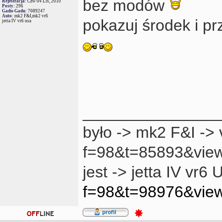
bez modów
Rejestracja:
Czw 04 Lis, 2010
Posty:
296
Gadu-Gadu:
7089247
Auto:
mk2 F&I,mk2 vr6
pokazuj środek i p
jetta IV vr6 usa
_______________
było -> mk2 F&I -> 
f=98&t=85893&vie
jest -> jetta IV vr6
f=98&t=98976&vie