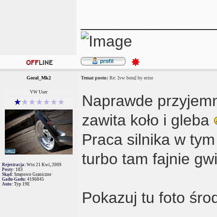
_______________
Goral_Mk2
Temat postu:
Re: [vw bora] by ector
VW User
Naprawde przyjem
zawita koło i gleba
Praca silnika w tym
turbo tam fajnie g
Rejestracja:
Wto 21 Kwi, 2009
Posty:
183
Skąd:
Smętowo Graniczne
Gadu-Gadu:
4196845
Auto:
Typ 19E
Pokazuj tu foto śr