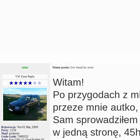
Autor
Wiadomość
ector
Temat postu:
[vw bora] by ector
VW Zone Papla
Witam!
Po przygodach z mk
przeze mnie autko, 
Sam sprowadziłem 
Rejestracja:
Nie 01 Mar, 2009
w jedną stronę, 45h
Posty:
1218
Skąd:
pomorze
Gadu-Gadu:
7688332
Auto:
Fiat 126p x2, Opel Kadett 3d,