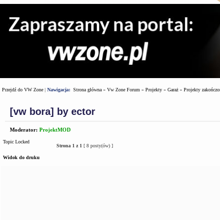
Przejdź do VW Zone
|
Nawigacja:
Strona główna
»
Vw Zone Forum
»
Projekty
»
Garaż
»
Projekty zakończo
[vw bora] by ector
Moderator:
ProjektMOD
Topic Locked
Strona
1
z
1
[ 8 posty(ów) ]
Widok do druku