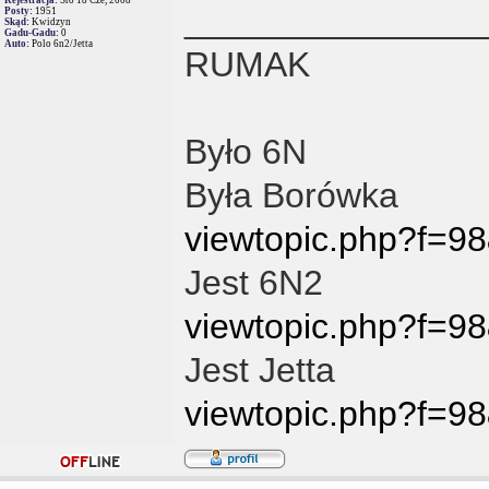
_______________
Posty:
1951
Skąd:
Kwidzyn
Gadu-Gadu:
0
Auto:
Polo 6n2/Jetta
RUMAK
Było 6N
Była Borówka
viewtopic.php?f=
Jest 6N2
viewtopic.php?f=9
Jest Jetta
viewtopic.php?f=9