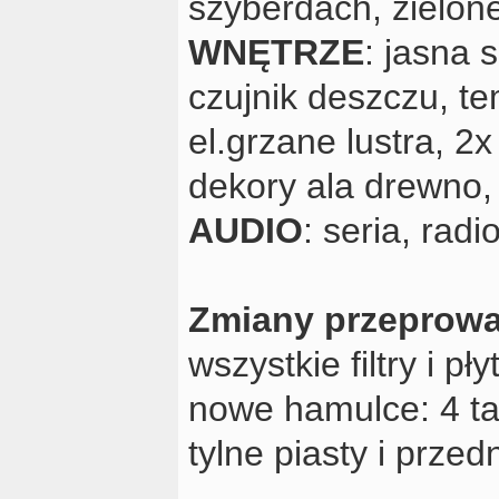
szyberdach, zielon
WNĘTRZE
: jasna 
czujnik deszczu, t
el.grzane lustra, 2x
dekory ala drewno,
AUDIO
: seria, rad
Zmiany przeprow
wszystkie filtry i p
nowe hamulce: 4 ta
tylne piasty i prze