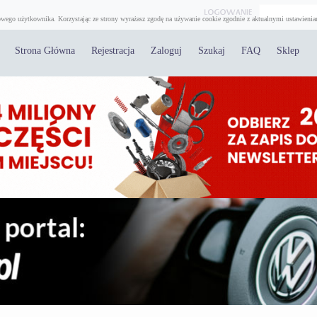
wego użytkownika. Korzystając ze strony wyrażasz zgodę na używanie cookie zgodnie z aktualnymi ustawienia
Strona Główna
Rejestracja
Zaloguj
Szukaj
FAQ
Sklep