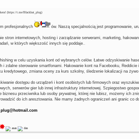
kera! (https://t.me/BIackhat_plug)
m profesjonalnych
ów. Naszą specjalnością jest programowanie, ur
ie stron internetowych, hosting i zarządzanie serwerami, marketing, hakowan
ań, w których większość innych się poddaje..
phishing w celu uzyskania kont od wybranych celów. Łatwe odzyskiwanie haseł
 i zdalne sterowanie smartfonami. Hakowanie kont na Facebooku, Reddicie i
u kredytowego, zmiana oceny za kurs szkolny, śledzenie lokalizacji na żywo 
skiwanie dostępu do urządzeń i kont osobistych lub firmowych oraz wyszuki
owych, serwerów gier lub innej infrastruktury internetowej. Szpiegostwo gosp
e biznesu przeciwnika lub osoby prywatnej, której nie lubisz, możemy ich zn
rowadzić do ich aresztowania. Nie mamy żadnych ograniczeń ani granic co do
_plug@hotmail.com