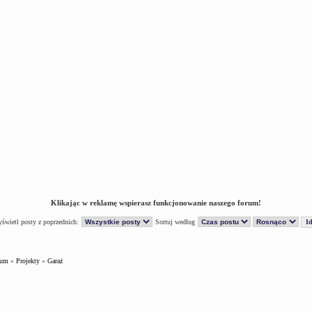
Klikając w reklamę wspierasz funkcjonowanie naszego forum!
świetl posty z poprzednich:
Sortuj według
rum
»
Projekty
»
Garaż