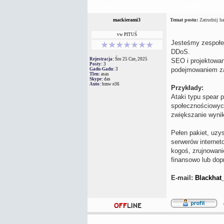
Autor
Wiadomość
mackierami3
Temat postu:
Zatrudnij ha
vw PITUŚ
Jesteśmy zespołe
DDoS.
Rejestracja:
Śro 25 Cze, 2025
SEO i projektowan
Posty:
3
podejmowaniem zad
Gadu-Gadu:
3
Tlen:
asas
Skype:
das
Auto:
bmw e36
Przykłady:
Ataki typu spear 
społecznościowych
zwiększanie wynik
Pełen pakiet, uzy
serwerów internet
kogoś, zrujnowani
finansowo lub dop
E-mail:
Blackhat