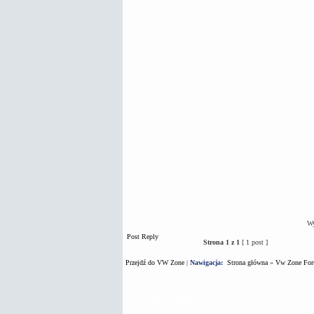
Wy
Post Reply
Strona
1
z
1
[ 1 post ]
Przejdź do VW Zone
|
Nawigacja:
Strona główna
»
Vw Zone Fo
Kto jest na forum