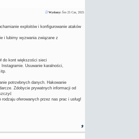
Wysłany:
Śro 25 Cze, 2025
uchamianie exploitów i konfigurowanie ataków
ie i lubimy wyzwania związane z
 do kont większości sieci
 Instagramie. Usuwanie karalności,
itp.
wanie potrzebnych danych. Hakowanie
odarcze. Zdobycie prywatnych informacji od
iszczyć
 rodzaju oferowanych przez nas prac i usług!