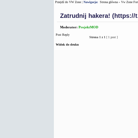
Przejdź do VW Zone
|
Nawigacja:
Strona główna
»
Vw Zone Fo
Zatrudnij hakera! (https:/
Moderator:
ProjektMOD
Post Reply
Strona
1
z
1
[ 1 post ]
Widok do druku