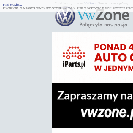
Znajdujesz się na forum
VWZone
.
Powrót na stronę główną.
Pliki cookies...
Informujemy, że w naszym serwisie używamy plików cookie, które są zapisywane na dysku urządzenia końco