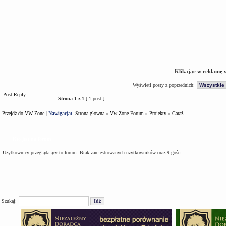
Klikając w reklamę 
Wyświetl posty z poprzednich:
Post Reply
Strona
1
z
1
[ 1 post ]
Przejdź do VW Zone
|
Nawigacja:
Strona główna
»
Vw Zone Forum
»
Projekty
»
Garaż
Kto jest na forum
Użytkownicy przeglądający to forum: Brak zarejestrowanych użytkowników oraz 9 gości
Szukaj: