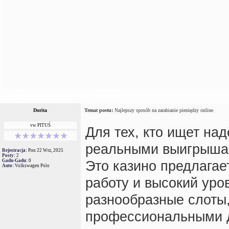
Autor
Wiadomość
Dorita
Temat postu:
Najlepszy sposób na zarabianie pieniędzy online
vw PITUŚ
Для тех, кто ищет на
реальными выигрыш
Rejestracja:
Pon 22 Wrz, 2025
Posty:
2
Gadu-Gadu:
0
Это казино предлагае
Auto:
Volkswagen Polo
работу и высокий уро
разнообразные слоты,
профессиональными д