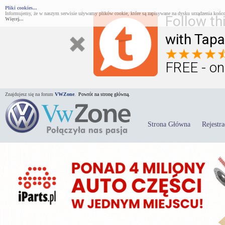
Pliki cookies...
Informujemy, że w naszym serwisie używamy plików cookie, które są zapisywane na dysku urządzenia końco
Follow th
Więcej...
with Tapa
FREE - on
Znajdujesz się na forum
VWZone
.
Powrót na stronę główną.
Strona Główna
Rejestra