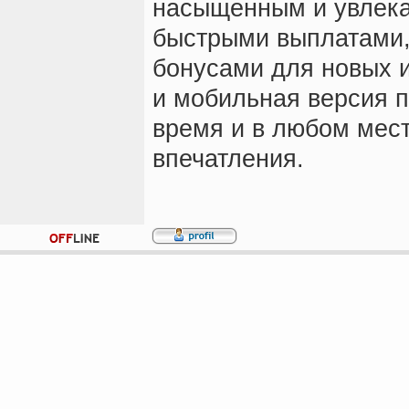
насыщенным и увлека
быстрыми выплатами,
бонусами для новых 
и мобильная версия п
время и в любом мест
впечатления.