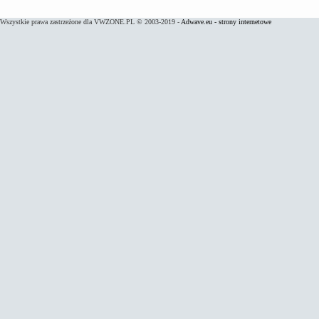
Wszystkie prawa zastrzeżone dla VWZONE.PL © 2003-2019 -
Adwave.eu - strony internetowe