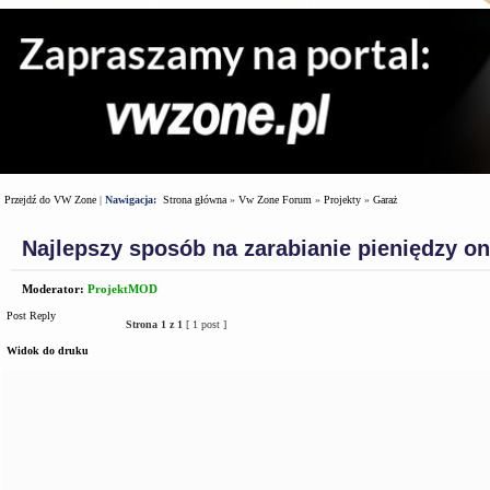
Przejdź do VW Zone
|
Nawigacja:
Strona główna
»
Vw Zone Forum
»
Projekty
»
Garaż
Najlepszy sposób na zarabianie pieniędzy on
Moderator:
ProjektMOD
Post Reply
Strona
1
z
1
[ 1 post ]
Widok do druku