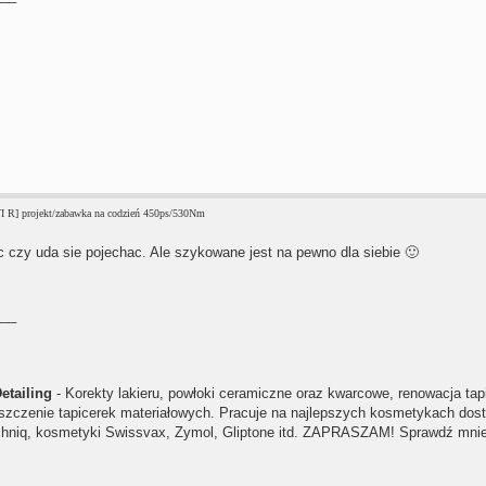
I R] projekt/zabawka na codzień 450ps/530Nm
 czy uda sie pojechac. Ale szykowane jest na pewno dla siebie 🙂
___
etailing
- Korekty lakieru, powłoki ceramiczne oraz kwarcowe, renowacja ta
szczenie tapicerek materiałowych. Pracuje na najlepszych kosmetykach dost
hniq, kosmetyki Swissvax, Zymol, Gliptone itd. ZAPRASZAM! Sprawdź mni