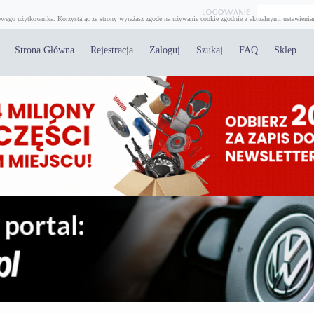
wego użytkownika. Korzystając ze strony wyrażasz zgodę na używanie cookie zgodnie z aktualnymi ustawienia
Strona Główna
Rejestracja
Zaloguj
Szukaj
FAQ
Sklep