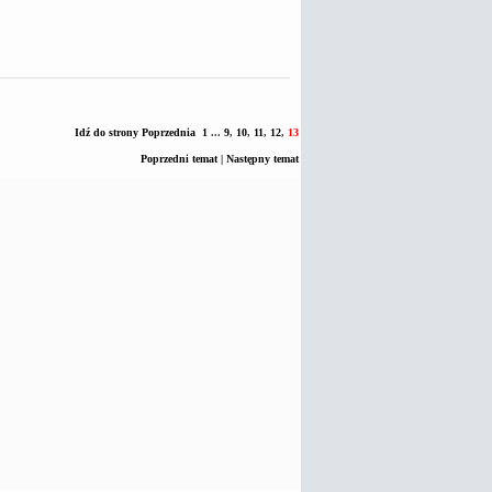
Idź do strony
Poprzednia
1
...
9
,
10
,
11
,
12
,
13
Poprzedni temat
|
Następny temat