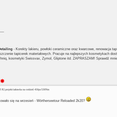
___
etailing
- Korekty lakieru, powłoki ceramiczne oraz kwarcowe, renowacja ta
szczenie tapicerek materiałowych. Pracuje na najlepszych kosmetykach dost
hniq, kosmetyki Swissvax, Zymol, Gliptone itd. ZAPRASZAM! Sprawdź mni
I R] projekt/zabawka na codzień 450ps/530Nm
owało się na wrzesień - Wörtherseetour Reloaded 2k20?
___