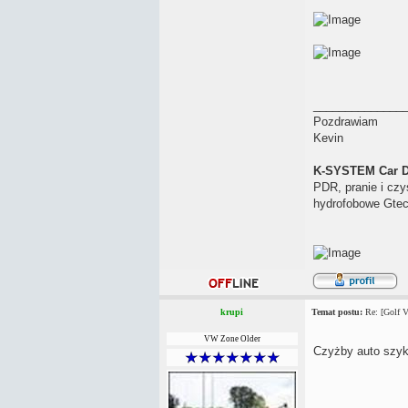
______________
Pozdrawiam
Kevin
K-SYSTEM Car D
PDR, pranie i czy
hydrofobowe Gtec
krupi
Temat postu:
Re: [Golf V
VW Zone Older
Czyżby auto szyk
______________