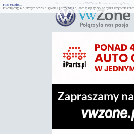
Znajdujesz się na forum
VWZone
.
Powrót na stronę główną.
Pliki cookies...
Informujemy, że w naszym serwisie używamy plików cookie, które są zapisywane na dysku urządzenia końco