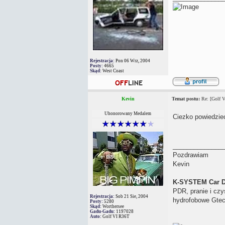
Rejestracja:
Pon 06 Wrz, 2004
Posty:
4665
Skąd:
West Coast
Kevin
Temat postu:
Re: [Golf V
Uhonorowany Medalem
Ciezko powiedziec
______________
Pozdrawiam
Kevin
K-SYSTEM Car D
PDR, pranie i czy
Rejestracja:
Sob 21 Sie, 2004
hydrofobowe Gtec
Posty:
5280
Skąd:
Worthersee
Gadu-Gadu:
1197028
Auto:
Golf VI R36T