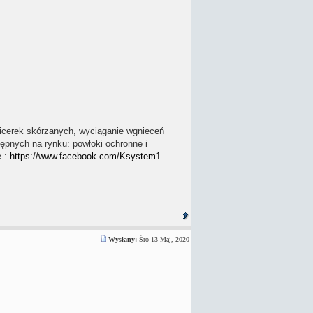
picerek skórzanych, wyciąganie wgnieceń
ępnych na rynku: powłoki ochronne i
e :
https://www.facebook.com/Ksystem1
Wysłany:
Śro 13 Maj, 2020