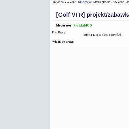
Przejdź do VW Zone
|
Nawigacja:
Strona główna
»
Vw Zone Fo
[Golf VI R] projekt/zabaw
Moderator:
ProjektMOD
Post Reply
Strona
13
z
13
[ 193 posty(ów) ]
Widok do druku