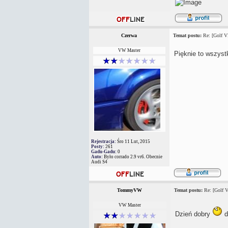
Czerwa
Temat postu:
Re: [Golf V
VW Master
Pięknie to wszystk
Rejestracja:
Śro 11 Lut, 2015
Posty:
261
Gadu-Gadu:
0
Auto:
Było corrado 2.9 vr6. Obecnie
Audi S4
TommyVW
Temat postu:
Re: [Golf V
VW Master
Dzień dobry
d