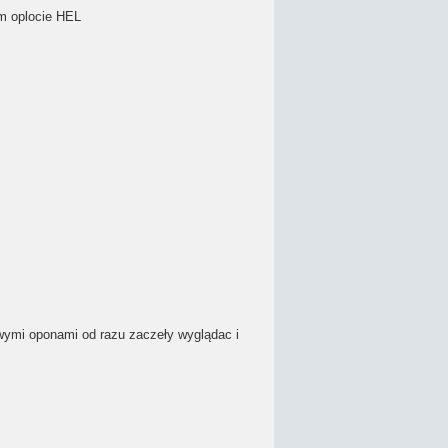
m oplocie HEL
owymi oponami od razu zaczeły wyglądac i