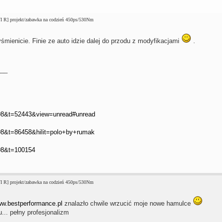
I R] projekt/zabawka na codzień 450ps/530Nm
śmienicie. Finie ze auto idzie dalej do przodu z modyfikacjami
.
___
=98&t=52443&view=unread#unread
98&t=86458&hilit=polo+by+rumak
98&t=100154
I R] projekt/zabawka na codzień 450ps/530Nm
ww.bestperformance.pl
znalazło chwile wrzucić moje nowe hamulce
.. pełny profesjonalizm