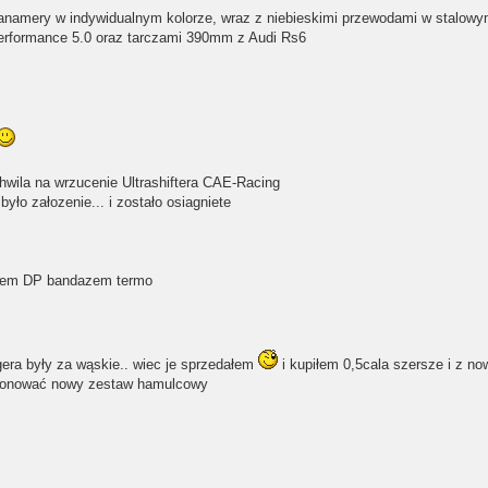
anamery w indywidualnym kolorze, wraz z niebieskimi przewodami w stalowy
rformance 5.0 oraz tarczami 390mm z Audi Rs6
chwila na wrzucenie Ultrashiftera CAE-Racing
było załozenie... i zostało osiagniete
ałem DP bandazem termo
gera były za wąskie.. wiec je sprzedałem
i kupiłem 0,5cala szersze i z n
ponować nowy zestaw hamulcowy