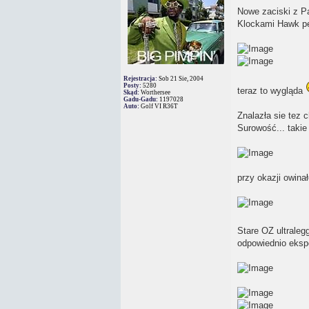
Nowe zaciski z P
Klockami Hawk pe
Rejestracja:
Sob 21 Sie, 2004
Posty:
5280
teraz to wygląda
Skąd:
Worthersee
Gadu-Gadu:
1197028
Auto:
Golf VI R36T
Znalazła sie tez 
Surowość... takie 
przy okazji owin
Stare OZ ultraleg
odpowiednio eks