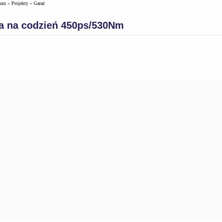
rum
»
Projekty
»
Garaż
ka na codzień 450ps/530Nm