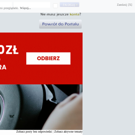
Zamknij [X]
mi przeglądarki.
Więcej...
Zobacz posty bez odpowiedzi
|
Zobacz aktywne tematy