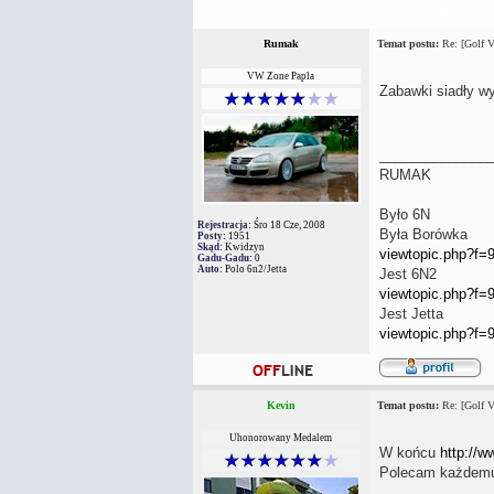
Autor
Wiadomość
Rumak
Temat postu:
Re: [Golf V
VW Zone Papla
Zabawki siadły wy
______________
RUMAK
Było 6N
Rejestracja:
Śro 18 Cze, 2008
Była Borówka
Posty:
1951
Skąd:
Kwidzyn
viewtopic.php?f
Gadu-Gadu:
0
Auto:
Polo 6n2/Jetta
Jest 6N2
viewtopic.php?f=
Jest Jetta
viewtopic.php?f=
Kevin
Temat postu:
Re: [Golf V
Uhonorowany Medalem
W końcu
http://w
Polecam każdemu.