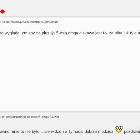
I R] projekt/zabawka na codzień 450ps/530Nm
o wygląda, zmiany na plus 👍 Swoją drogą ciekawe jest to, że niby już tyle t
I R] projekt/zabawka na codzień 450ps/530Nm
awno mnie to nie było... ale widze że Ty nadal dobrze modzisz
pozdraw