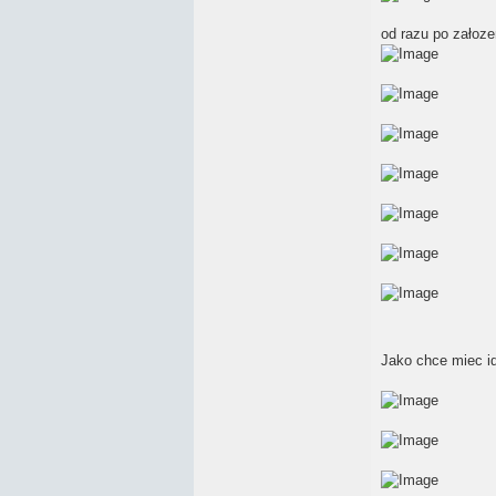
od razu po załoze
Jako chce miec i