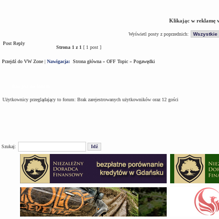
Klikając w reklamę 
Wyświetl posty z poprzednich:
Post Reply
Strona
1
z
1
[ 1 post ]
Przejdź do VW Zone
|
Nawigacja:
Strona główna
»
OFF Topic
»
Pogawędki
Kto jest na forum
Użytkownicy przeglądający to forum: Brak zarejestrowanych użytkowników oraz 12 gości
Szukaj: