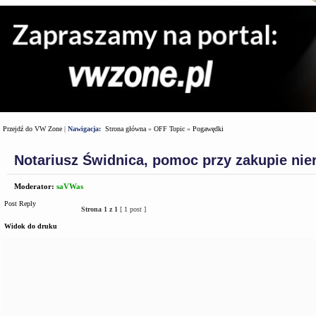
Przejdź do VW Zone
|
Nawigacja:
Strona główna
»
OFF Topic
»
Pogawędki
Notariusz Świdnica, pomoc przy zakupie ni
Moderator:
saVWas
Post Reply
Strona
1
z
1
[ 1 post ]
Widok do druku