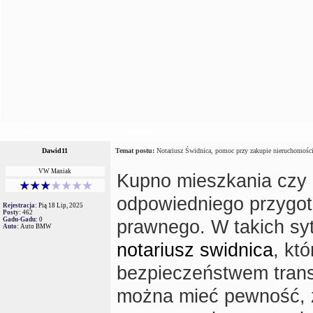
Autor
Wiadomość
Dawid11
Temat postu:
Notariusz Świdnica, pomoc przy zakupie nieruchomośc
VW Maniak
Kupno mieszkania czy 
odpowiedniego przygot
Rejestracja:
Pią 18 Lip, 2025
Posty:
462
Gadu-Gadu:
0
prawnego. W takich syt
Auto:
Auto BMW
notariusz swidnica
, kt
bezpieczeństwem transa
można mieć pewność, ż