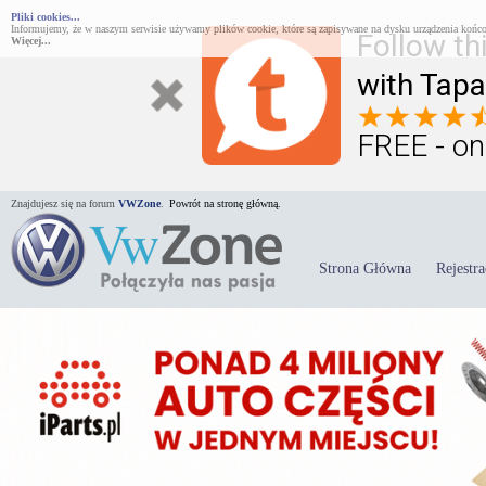
Pliki cookies...
Informujemy, że w naszym serwisie używamy plików cookie, które są zapisywane na dysku urządzenia końco
Follow th
Więcej...
with Tapa
FREE - on
Znajdujesz się na forum
VWZone
.
Powrót na stronę główną.
Strona Główna
Rejestra