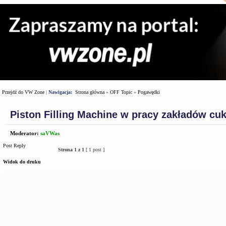
Przejdź do VW Zone
|
Nawigacja:
Strona główna
»
OFF Topic
»
Pogawędki
Piston Filling Machine w pracy zakładów cuk
Moderator:
saVWas
Post Reply
Strona
1
z
1
[ 1 post ]
Widok do druku