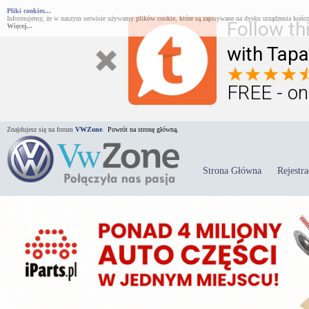
Pliki cookies...
Informujemy, że w naszym serwisie używamy plików cookie, które są zapisywane na dysku urządzenia końco
Follow th
Więcej...
with Tapa
FREE - on
Znajdujesz się na forum
VWZone
.
Powrót na stronę główną.
Strona Główna
Rejestra