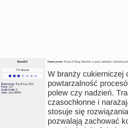
Autor
Wiadomość
Dawid11
Temat postu:
Piston Filling Machine w pracy zakładów cukierniczyc
VW Maniak
W branży cukierniczej
powtarzalność procesó
Rejestracja:
Pią 18 Lip, 2025
Posty:
457
Gadu-Gadu:
0
polew czy nadzień. Tr
Auto:
Auto BMW
czasochłonne i narażaj
stosuje się rozwiązan
pozwalają zachować ko