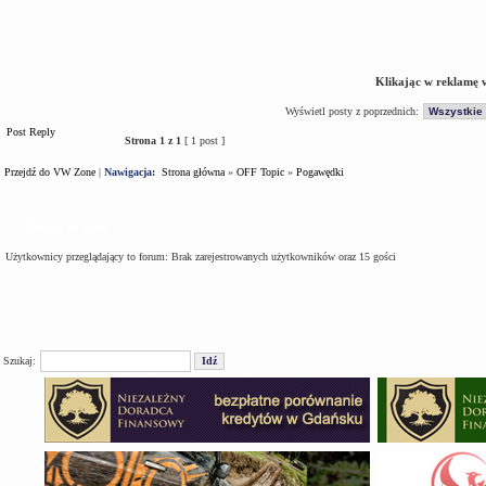
Klikając w reklamę 
Wyświetl posty z poprzednich:
Post Reply
Strona
1
z
1
[ 1 post ]
Przejdź do VW Zone
|
Nawigacja:
Strona główna
»
OFF Topic
»
Pogawędki
Kto jest na forum
Użytkownicy przeglądający to forum: Brak zarejestrowanych użytkowników oraz 15 gości
Szukaj: