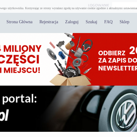
wego użytkownika. Korzystając ze strony wyrażasz zgodę na używanie cookie zgodnie z aktualnymi ustawienia
Strona Główna
Rejestracja
Zaloguj
Szukaj
FAQ
Sklep