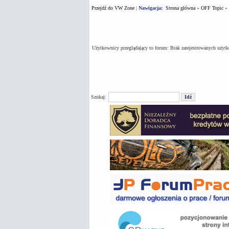
Przejdź do VW Zone
|
Nawigacja:
Strona główna
»
OFF Topic
»
Kto jest na forum
Użytkownicy przeglądający to forum: Brak zarejestrowanych użyt
Szukaj: