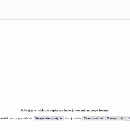
Klikając w reklamę wspierasz funkcjonowanie naszego forum!
świetl posty z poprzednich:
Sortuj według