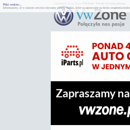
Znajdujesz się na forum
VWZone
.
Powrót na stronę główną.
Pliki cookies...
Informujemy, że w naszym serwisie używamy plików cookie, które są zapisywane na dysku urządzenia końco