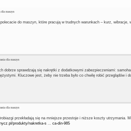
 dla maszyn
 polecacie do maszyn, które pracują w trudnych warunkach – kurz, wibracje, 
ania dla maszyn
ch dobrze sprawdzają się nakrętki z dodatkowymi zabezpieczeniami: samoh
ężystymi. Kluczowe jest, żeby nie trzeba było co chwilę robić przeglądów i 
ania dla maszyn
drobiazgi przekładają się na mniejsze przestoje i niższe koszty utrzymania. 
nycz.pl/produkty/nakretka-s ... ca-din-985