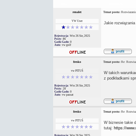
Autor
Wiadomość
renalet
Temat postu:
Rozwiazania
VW User
Jakie rozwiązania
Rejestracja:
Wto 26 Sie, 2025
Posty:
86
Gadu-Gadu:
0
Auto:
vw golf
fresko
Temat postu:
Re: Rozwiaz
vw PITUŚ
W takich warunka
z podkładkami spr
Rejestracja:
Wto 26 Sie, 2025
Posty:
28
Gadu-Gadu:
0
Auto:
vw passat
fresko
Temat postu:
Re: Rozwiaz
vw PITUŚ
W biznesie takie 
tutaj:
https://www.
Rejestracja:
Wto 26 Sie, 2025