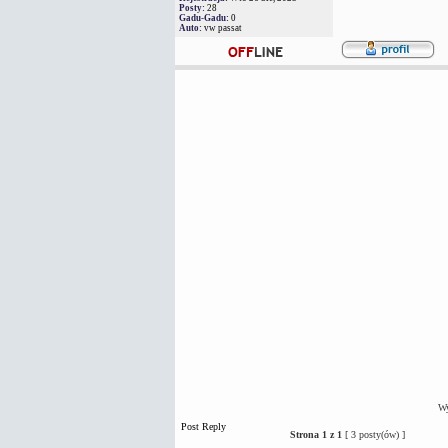
Posty:
28
Gadu-Gadu:
0
Auto:
vw passat
Wy
Post Reply
Strona
1
z
1
[ 3 posty(ów) ]