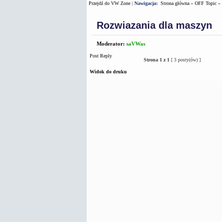
Przejdź do VW Zone
|
Nawigacja:
Strona główna
»
OFF Topic
»
Rozwiazania dla maszyn
Moderator:
saVWas
Post Reply
Strona
1
z
1
[ 3 posty(ów) ]
Widok do druku