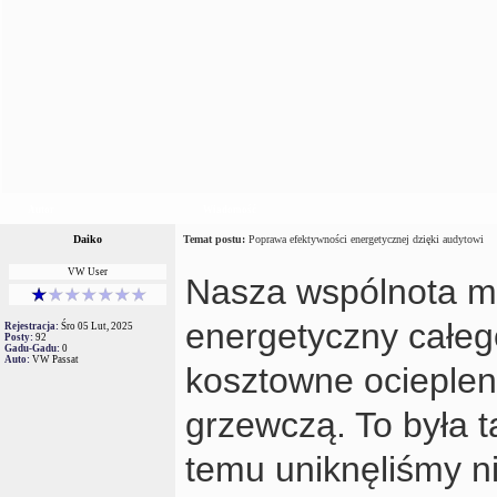
Autor
Wiadomość
Daiko
Temat postu:
Poprawa efektywności energetycznej dzięki audytowi
VW User
Nasza wspólnota mi
energetyczny całego
Rejestracja:
Śro 05 Lut, 2025
Posty:
92
Gadu-Gadu:
0
Auto:
VW Passat
kosztowne ociepleni
grzewczą. To była t
temu uniknęliśmy n