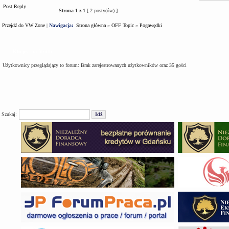
Post Reply
Strona
1
z
1
[ 2 posty(ów) ]
Przejdź do VW Zone
|
Nawigacja:
Strona główna
»
OFF Topic
»
Pogawędki
Kto jest na forum
Użytkownicy przeglądający to forum: Brak zarejestrowanych użytkowników oraz 35 gości
Szukaj: