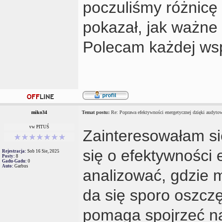
poczuliśmy różnicę
pokazał, jak ważne 
Polecam każdej wsp
miko34
Temat postu:
Re: Poprawa efektywności energetycznej dzięki audyto
vw PITUŚ
Zainteresowałam s
się o efektywności 
Rejestracja:
Sob 16 Sie, 2025
Posty:
8
Gadu-Gadu:
0
Auto:
Garbus
analizować, gdzie m
da się sporo oszcz
pomaga spojrzeć na