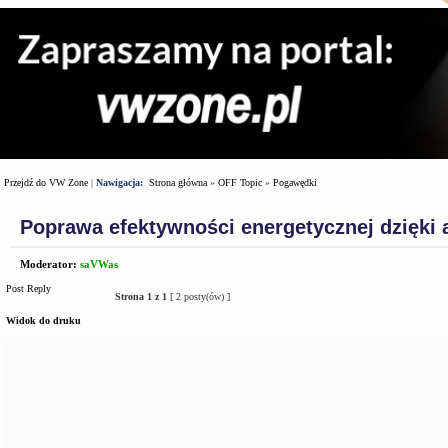
Przejdź do VW Zone
|
Nawigacja:
Strona główna
»
OFF Topic
»
Pogawędki
Poprawa efektywności energetycznej dzięki 
Moderator:
saVWas
Post Reply
Strona
1
z
1
[ 2 posty(ów) ]
Widok do druku