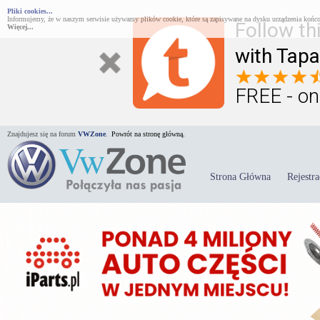
Pliki cookies...
Informujemy, że w naszym serwisie używamy plików cookie, które są zapisywane na dysku urządzenia końco
Follow th
Więcej...
with Tapa
FREE - on
Znajdujesz się na forum
VWZone
.
Powrót na stronę główną.
Strona Główna
Rejestra