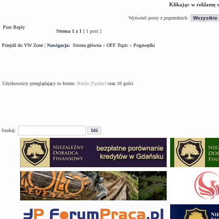
Klikając w reklamę 
Wyświetl posty z poprzednich:
Post Reply
Strona
1
z
1
[ 1 post ]
Przejdź do VW Zone
|
Nawigacja:
Strona główna
»
OFF Topic
»
Pogawędki
Kto jest na forum
Użytkownicy przeglądający to forum:
Baidu [Spider]
oraz 10 gości
Szukaj: