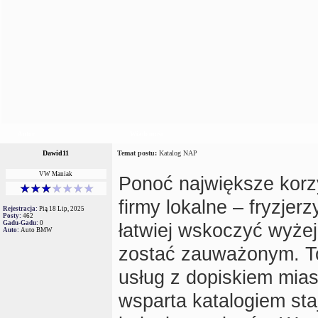
Autor
Wiadomość
Dawid11
Temat postu:
Katalog NAP
VW Maniak
Ponoć największe korz
firmy lokalne – fryzjer
Rejestracja:
Pią 18 Lip, 2025
Posty:
462
Gadu-Gadu:
0
łatwiej wskoczyć wyżej
Auto:
Auto BMW
zostać zauważonym. To 
usług z dopiskiem mias
wsparta katalogiem sta