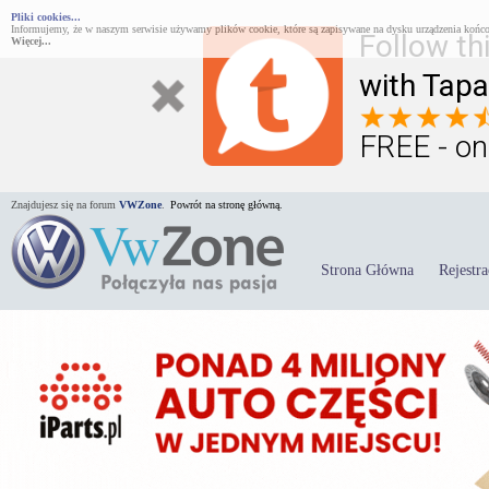
Pliki cookies...
Informujemy, że w naszym serwisie używamy plików cookie, które są zapisywane na dysku urządzenia końco
Follow th
Więcej...
with Tapa
FREE - on
Znajdujesz się na forum
VWZone
.
Powrót na stronę główną.
Strona Główna
Rejestra