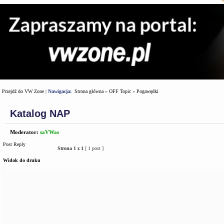
Przejdź do VW Zone
|
Nawigacja:
Strona główna
»
OFF Topic
»
Pogawędki
Katalog NAP
Moderator:
saVWas
Post Reply
Strona
1
z
1
[ 1 post ]
Widok do druku