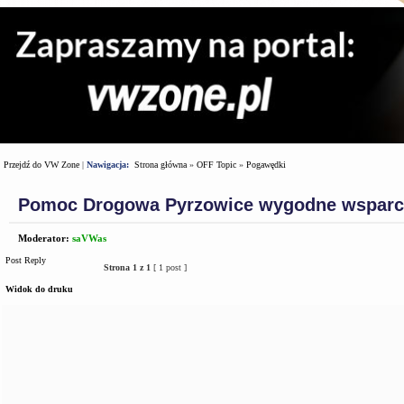
Przejdź do VW Zone
|
Nawigacja:
Strona główna
»
OFF Topic
»
Pogawędki
Pomoc Drogowa Pyrzowice wygodne wsparci
Moderator:
saVWas
Post Reply
Strona
1
z
1
[ 1 post ]
Widok do druku