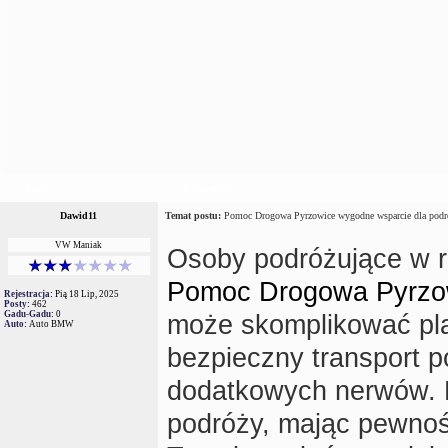
Autor
Wiadomość
Dawid11
Temat postu:
Pomoc Drogowa Pyrzowice wygodne wsparcie dla podr
VW Maniak
Osoby podróżujące w re
Pomoc Drogowa Pyrzo
Rejestracja:
Pią 18 Lip, 2025
Posty:
462
Gadu-Gadu:
0
może skomplikować pl
Auto:
Auto BMW
bezpieczny transport 
dodatkowych nerwów. D
podróży, mając pewnoś