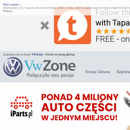
Pliki cookies...
Informujemy, że w naszym serwisie używamy plików cookie, które są zapisywane na dysku urządzenia końco
Follow th
Więcej...
with Tapa
FREE - on
Znajdujesz się na forum
VWZone
.
Powrót na stronę główną.
Strona Główna
Rejestra