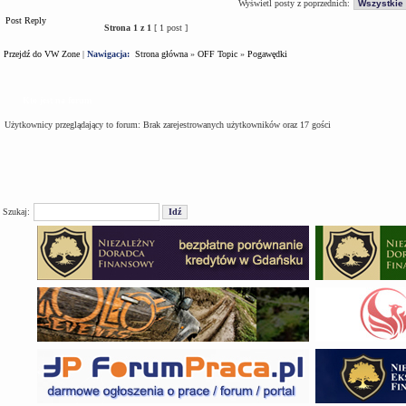
Wyświetl posty z poprzednich:
Post Reply
Strona
1
z
1
[ 1 post ]
Przejdź do VW Zone
|
Nawigacja:
Strona główna
»
OFF Topic
»
Pogawędki
Kto jest na forum
Użytkownicy przeglądający to forum: Brak zarejestrowanych użytkowników oraz 17 gości
Szukaj: