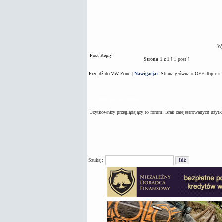
Wy
Post Reply
Strona
1
z
1
[ 1 post ]
Przejdź do VW Zone
|
Nawigacja:
Strona główna
»
OFF Topic
»
Kto jest na forum
Użytkownicy przeglądający to forum: Brak zarejestrowanych użyt
Szukaj: