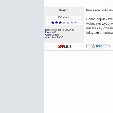
Autor
Wiadomość
Dawid11
Temat postu:
Katalog NA
VW Maniak
Ponoć największe
wskoczyć wyżej w 
miasta czy dzieln
Rejestracja:
Pią 18 Lip, 2025
faktycznie testowa
Posty:
462
Gadu-Gadu:
0
Auto:
Auto BMW