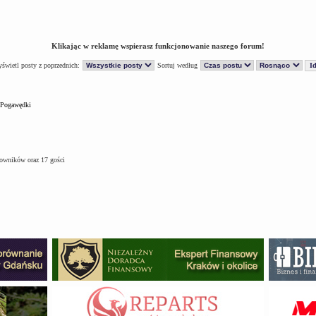
Klikając w reklamę wspierasz funkcjonowanie naszego forum!
świetl posty z poprzednich:
Sortuj według
Pogawędki
kowników oraz 17 gości