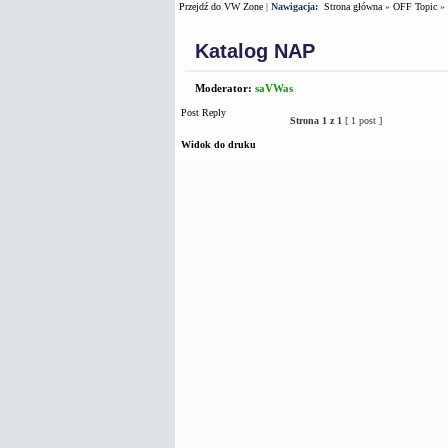
Przejdź do VW Zone
|
Nawigacja:
Strona główna
»
OFF Topic
»
Katalog NAP
Moderator:
saVWas
Post Reply
Strona
1
z
1
[ 1 post ]
Widok do druku