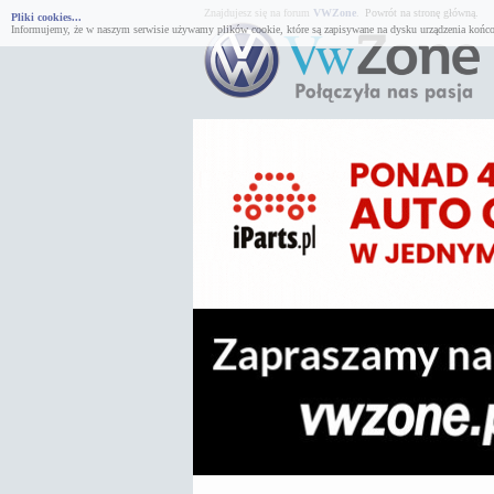
Znajdujesz się na forum
VWZone
.
Powrót na stronę główną.
Pliki cookies...
Informujemy, że w naszym serwisie używamy plików cookie, które są zapisywane na dysku urządzenia końco