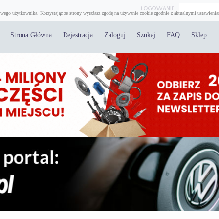
wego użytkownika. Korzystając ze strony wyrażasz zgodę na używanie cookie zgodnie z aktualnymi ustawienia
Strona Główna
Rejestracja
Zaloguj
Szukaj
FAQ
Sklep