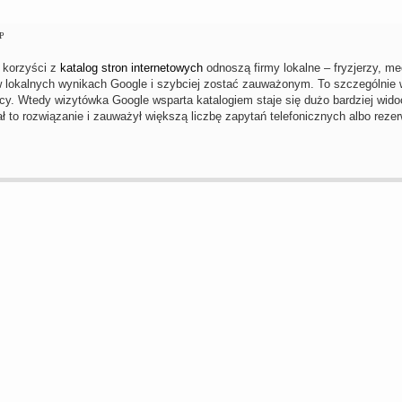
P
 korzyści z
katalog stron internetowych
odnoszą firmy lokalne – fryzjerzy, me
lokalnych wynikach Google i szybciej zostać zauważonym. To szczególnie wa
icy. Wtedy wizytówka Google wsparta katalogiem staje się dużo bardziej wid
ł to rozwiązanie i zauważył większą liczbę zapytań telefonicznych albo rezer