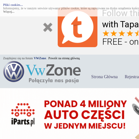
Pliki cookies...
Informujemy, że w naszym serwisie używamy plików cookie, które są zapisywane na dysku urządzenia końco
Follow th
Więcej...
with Tapa
FREE - on
Znajdujesz się na forum
VWZone
.
Powrót na stronę główną.
Strona Główna
Rejestra