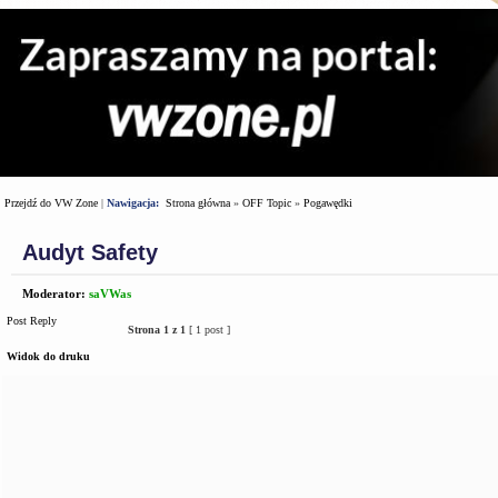
Przejdź do VW Zone
|
Nawigacja:
Strona główna
»
OFF Topic
»
Pogawędki
Audyt Safety
Moderator:
saVWas
Post Reply
Strona
1
z
1
[ 1 post ]
Widok do druku