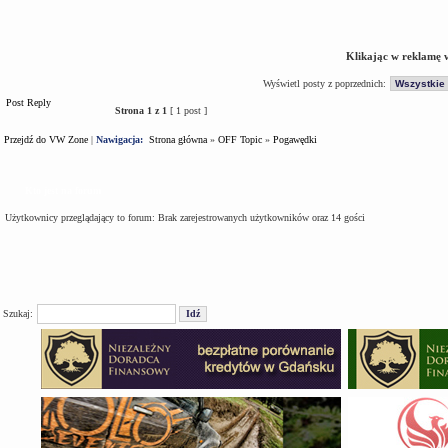
Klikając w reklamę 
Wyświetl posty z poprzednich:
Post Reply
Strona
1
z
1
[ 1 post ]
Przejdź do VW Zone
|
Nawigacja:
Strona główna
»
OFF Topic
»
Pogawędki
Kto jest na forum
Użytkownicy przeglądający to forum: Brak zarejestrowanych użytkowników oraz 14 gości
Szukaj: