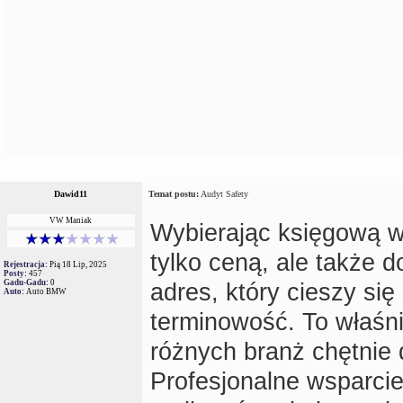
Autor
Wiadomość
Dawid11
Temat postu:
Audyt Safety
VW Maniak
Wybierając księgową w 
tylko ceną, ale także 
Rejestracja:
Pią 18 Lip, 2025
Posty:
457
Gadu-Gadu:
0
adres, który cieszy się
Auto:
Auto BMW
terminowość. To właśnie
różnych branż chętnie 
Profesjonalne wsparci