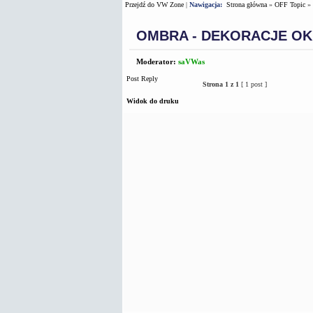
Przejdź do VW Zone
|
Nawigacja:
Strona główna
»
OFF Topic
»
OMBRA - DEKORACJE OKI
Moderator:
saVWas
Post Reply
Strona
1
z
1
[ 1 post ]
Widok do druku