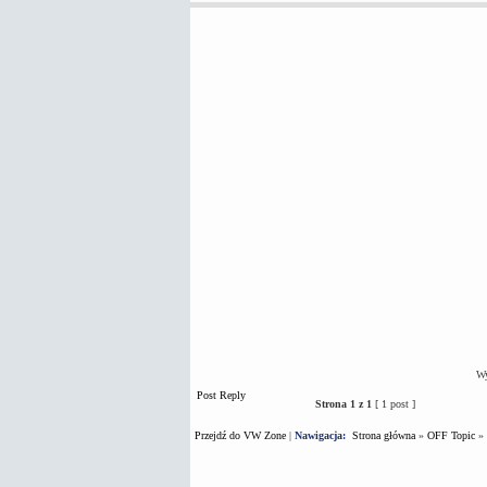
Wy
Post Reply
Strona
1
z
1
[ 1 post ]
Przejdź do VW Zone
|
Nawigacja:
Strona główna
»
OFF Topic
»