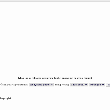
Klikając w reklamę wspierasz funkcjonowanie naszego forum!
świetl posty z poprzednich:
Sortuj według
Pogawędki