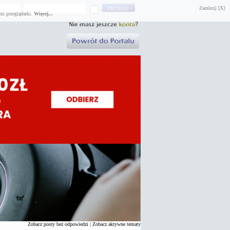
Zamknij [X]
mi przeglądarki.
Więcej...
Zobacz posty bez odpowiedzi
|
Zobacz aktywne tematy