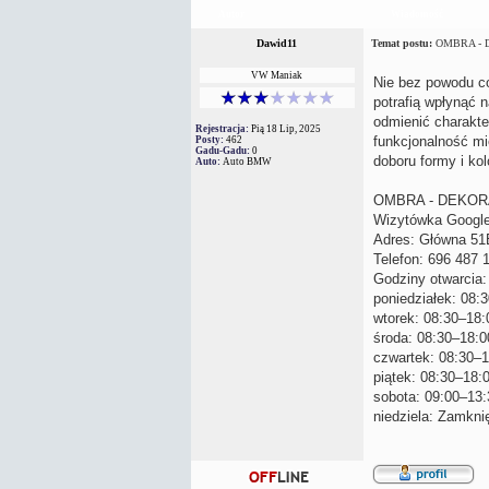
Autor
Wiadomość
Dawid11
Temat postu:
OMBRA - 
VW Maniak
Nie bez powodu co
potrafią wpłynąć 
odmienić charakte
Rejestracja:
Pią 18 Lip, 2025
funkcjonalność mi
Posty:
462
Gadu-Gadu:
0
doboru formy i kol
Auto:
Auto BMW
OMBRA - DEKOR
Wizytówka Googl
Adres: Główna 51
Telefon: 696 487 
Godziny otwarcia:
poniedziałek: 08:
wtorek: 08:30–18:
środa: 08:30–18:0
czwartek: 08:30–1
piątek: 08:30–18:
sobota: 09:00–13:
niedziela: Zamkni