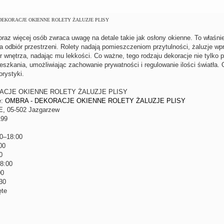
DEKORACJE OKIENNE ROLETY ŻALUZJE PLISY
raz więcej osób zwraca uwagę na detale takie jak osłony okienne. To właśni
na odbiór przestrzeni. Rolety nadają pomieszczeniom przytulności, żaluzje wp
r wnętrza, nadając mu lekkości. Co ważne, tego rodzaju dekoracje nie tylko p
eszkania, umożliwiając zachowanie prywatności i regulowanie ilości światła.
orystyki.
ACJE OKIENNE ROLETY ŻALUZJE PLISY
e:
OMBRA - DEKORACJE OKIENNE ROLETY ŻALUZJE PLISY
E, 05-502 Jazgarzew
199
30–18:00
00
0
8:00
00
30
ęte