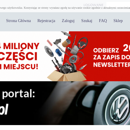
wego użytkownika. Korzystając ze strony wyrażasz zgodę na używanie cookie zgodnie z aktualnymi ustawienia
Strona Główna
Rejestracja
Zaloguj
Szukaj
FAQ
Sklep