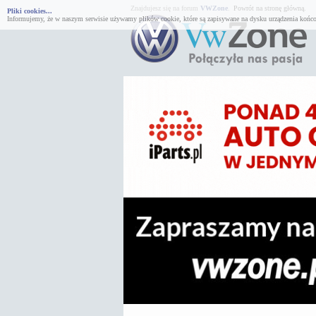
Znajdujesz się na forum
VWZone
.
Powrót na stronę główną.
Pliki cookies...
Informujemy, że w naszym serwisie używamy plików cookie, które są zapisywane na dysku urządzenia końco