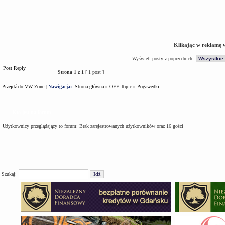
Klikając w reklamę 
Wyświetl posty z poprzednich:
Post Reply
Strona
1
z
1
[ 1 post ]
Przejdź do VW Zone
|
Nawigacja:
Strona główna
»
OFF Topic
»
Pogawędki
Kto jest na forum
Użytkownicy przeglądający to forum: Brak zarejestrowanych użytkowników oraz 16 gości
Szukaj: