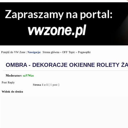
Przejdź do VW Zone
|
Nawigacja:
Strona główna
»
OFF Topic
»
Pogawędki
OMBRA - DEKORACJE OKIENNE ROLETY ŻA
Moderator:
saVWas
Post Reply
Strona
1
z
1
[ 1 post ]
Widok do druku