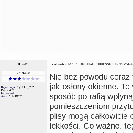
Autor
Wiadomość
Dawid11
Temat postu:
OMBRA - DEKORACJE OKIENNE ROLETY ŻALUZ
VW Maniak
Nie bez powodu coraz 
jak osłony okienne. To
Rejestracja:
Pią 18 Lip, 2025
Posty:
457
Gadu-Gadu:
0
sposób potrafią wpłyną
Auto:
Auto BMW
pomieszczeniom przytul
plisy mogą całkowicie 
lekkości. Co ważne, te