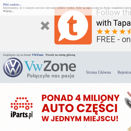
Pliki cookies...
Informujemy, że w naszym serwisie używamy plików cookie, które są zapisywane na dysku urządzenia końco
Follow th
Więcej...
with Tapa
FREE - on
Znajdujesz się na forum
VWZone
.
Powrót na stronę główną.
Strona Główna
Rejestra