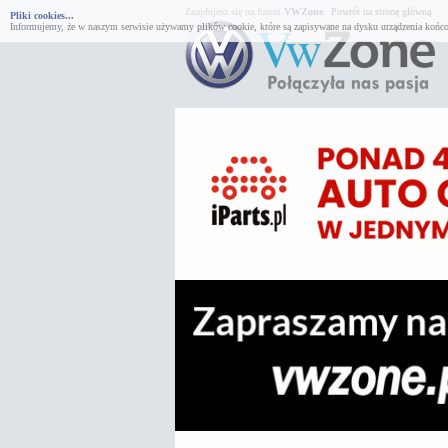
Znajdujesz się na forum
VWZone
.
Powrót na stronę główną.
Pliki cookies...
Informujemy, że w naszym serwisie używamy plików cookie, które są zapisywane na dysku urządzenia końco