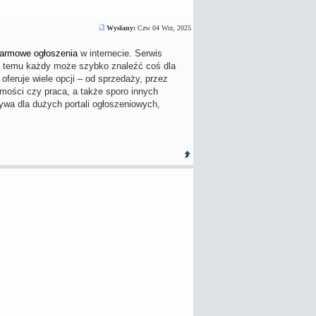
Wysłany:
Czw 04 Wrz, 2025
armowe ogłoszenia
w internecie. Serwis
ęki temu każdy może szybko znaleźć coś dla
oferuje wiele opcji – od sprzedaży, przez
omości czy praca, a także sporo innych
tywa dla dużych portali ogłoszeniowych,