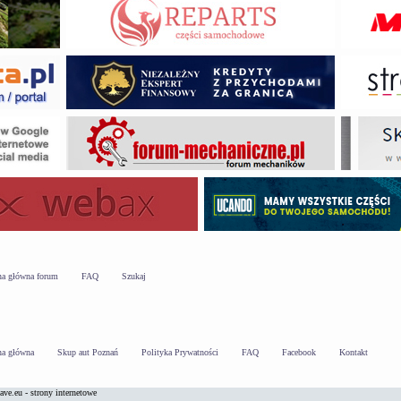
na główna forum
FAQ
Szukaj
na główna
Skup aut Poznań
Polityka Prywatności
FAQ
Facebook
Kontakt
ve.eu - strony internetowe