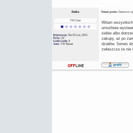
Autor
Wiadomość
Daiko
Temat postu:
Darmowe ogł
VW User
Witam wszystkich! 
umożliwia wystawi
siebie albo dotrze
Rejestracja:
Śro 05 Lut, 2025
zakupy, aż po zam
Posty:
92
Gadu-Gadu:
0
działów. Serwis dz
Auto:
VW Passat
zwłaszcza że nie t