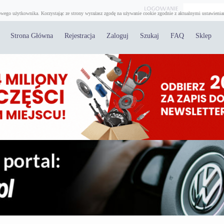
wego użytkownika. Korzystając ze strony wyrażasz zgodę na używanie cookie zgodnie z aktualnymi ustawienia
Strona Główna
Rejestracja
Zaloguj
Szukaj
FAQ
Sklep