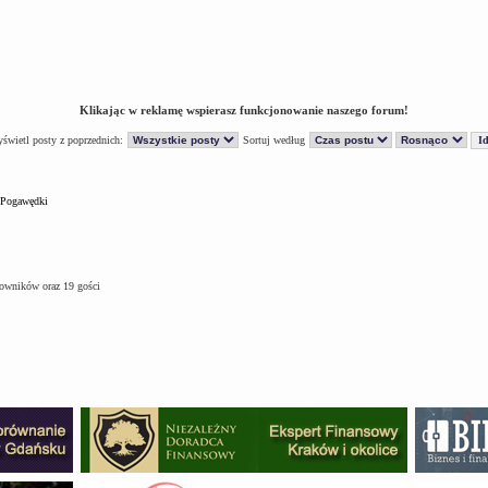
Klikając w reklamę wspierasz funkcjonowanie naszego forum!
świetl posty z poprzednich:
Sortuj według
Pogawędki
kowników oraz 19 gości