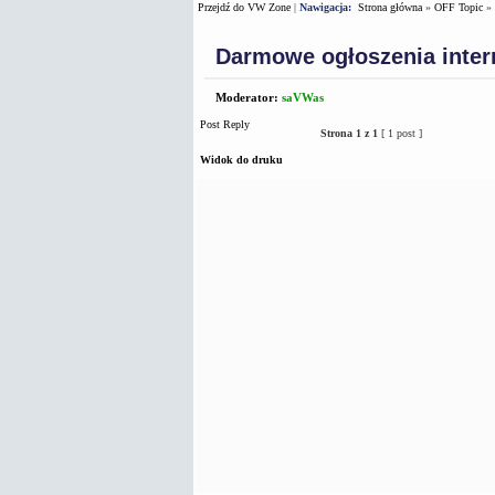
Przejdź do VW Zone
|
Nawigacja:
Strona główna
»
OFF Topic
»
Darmowe ogłoszenia inte
Moderator:
saVWas
Post Reply
Strona
1
z
1
[ 1 post ]
Widok do druku