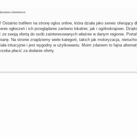
oszenia internetowe
Ostatnio trafiłem na stronę oglos.online, która działa jako serwis oferujący
d
enie ogłoszeń i ich przeglądanie zarówno lokalnie, jak i ogólnokrajowo. Dzi
ć ze swoją ofertą do osób zainteresowanych właśnie w danym regionie. Portal 
ianę. Na stronie znajdziemy wiele kategorii, takich jak motoryzacja, nieruch
iała intuicyjnie i jest wygodny w użytkowaniu. Moim zdaniem to fajna alterna
rzeba płacić za dodanie oferty.