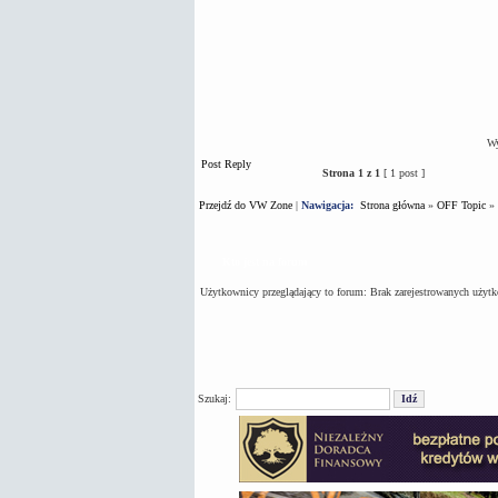
Wy
Post Reply
Strona
1
z
1
[ 1 post ]
Przejdź do VW Zone
|
Nawigacja:
Strona główna
»
OFF Topic
»
Kto jest na forum
Użytkownicy przeglądający to forum: Brak zarejestrowanych użyt
Szukaj: