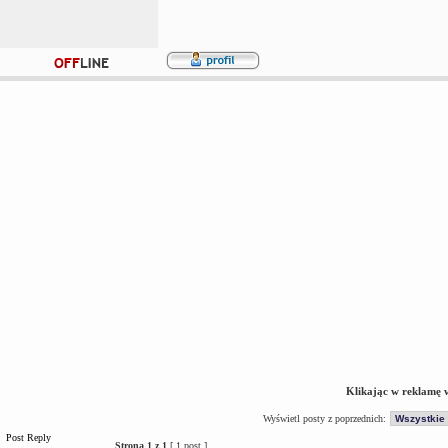
Klikając w reklamę 
Wyświetl posty z poprzednich:
Post Reply
Strona
1
z
1
[ 1 post ]