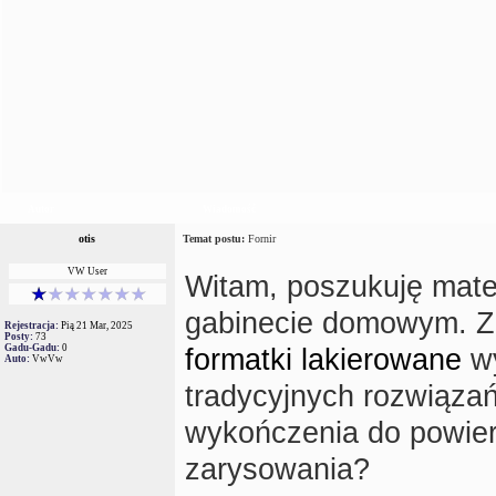
Autor
Wiadomość
otis
Temat postu:
Fornir
VW User
Witam, poszukuję mate
gabinecie domowym. Za
Rejestracja:
Pią 21 Mar, 2025
Posty:
73
Gadu-Gadu:
0
formatki lakierowane
wy
Auto:
VwVw
tradycyjnych rozwiązań
wykończenia do powier
zarysowania?