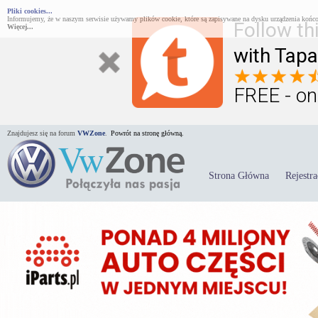
Pliki cookies...
Informujemy, że w naszym serwisie używamy plików cookie, które są zapisywane na dysku urządzenia końco
Follow th
Więcej...
with Tapa
FREE - on
Znajdujesz się na forum
VWZone
.
Powrót na stronę główną.
Strona Główna
Rejestra