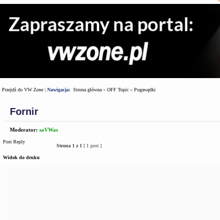
Przejdź do VW Zone
|
Nawigacja:
Strona główna
»
OFF Topic
»
Pogawędki
Fornir
Moderator:
saVWas
Post Reply
Strona
1
z
1
[ 1 post ]
Widok do druku