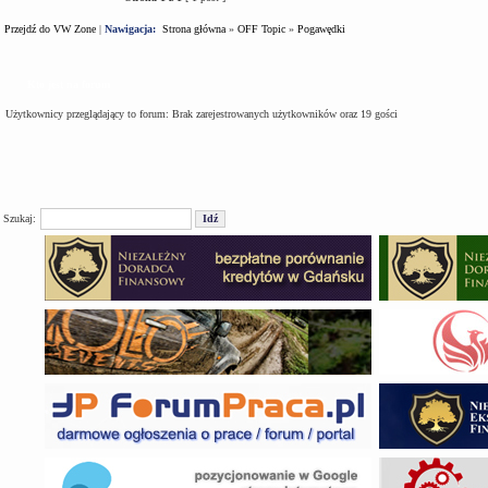
Przejdź do VW Zone
|
Nawigacja:
Strona główna
»
OFF Topic
»
Pogawędki
Kto jest na forum
Użytkownicy przeglądający to forum: Brak zarejestrowanych użytkowników oraz 19 gości
Szukaj: