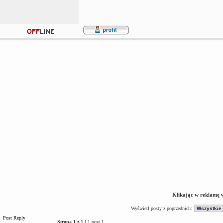
Klikając w reklamę 
Wyświetl posty z poprzednich:
Post Reply
Strona
1
z
1
[ 1 post ]