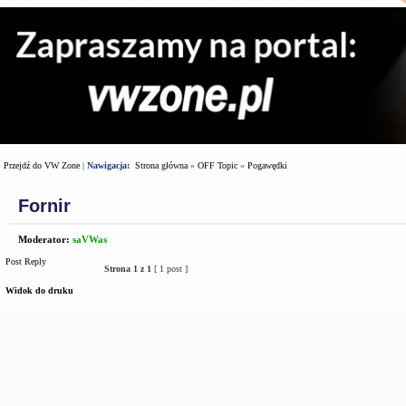
Przejdź do VW Zone
|
Nawigacja:
Strona główna
»
OFF Topic
»
Pogawędki
Fornir
Moderator:
saVWas
Post Reply
Strona
1
z
1
[ 1 post ]
Widok do druku