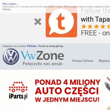
Pliki cookies...
Informujemy, że w naszym serwisie używamy plików cookie, które są zapisywane na dysku urządzenia końco
Follow th
Więcej...
with Tapa
FREE - on
Znajdujesz się na forum
VWZone
.
Powrót na stronę główną.
Strona Główna
Rejestra