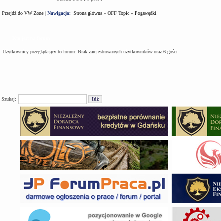
Przejdź do VW Zone
|
Nawigacja:
Strona główna
»
OFF Topic
»
Pogawędki
Kto jest na forum
Użytkownicy przeglądający to forum: Brak zarejestrowanych użytkowników oraz 6 gości
Szukaj: