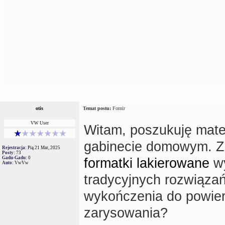
Autor
Wiadomość
otis
Temat postu:
Fornir
VW User
Witam, poszukuję mate
gabinecie domowym. Za
Rejestracja:
Pią 21 Mar, 2025
Posty:
73
Gadu-Gadu:
0
formatki lakierowane
wy
Auto:
VwVw
tradycyjnych rozwiązań
wykończenia do powier
zarysowania?